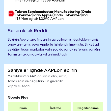
1 MSFTon eşittir 1,5569 AAPLon
Taiwan Semiconductor Manufacturing (Ondo
Tokenized)'dan Apple (Ondo Tokenized)'na
1 TSMon eşittir 1,3290 AAPLon
Sorumluluk Reddi
Bu ürün Apple tarafından ihraç edilmemiş, desteklenmemiş,
onaylanmamış veya Apple ile ilişkilendirilmemiştir. Şirket adı
ve diğer ticari markalar yalnızca dayanak referans varlığını
tanımlamak amacıyla kullanılmaktadır.
Saniyeler içinde AAPLon edinin
MetaMask'ta AAPLon satın alın, satın,
takas edin ve değiştirin. En güvenilir
kripto cüzdanı.
Google Play
Puan
İndirme
Değerlendirme