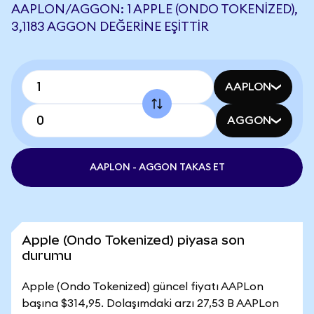
AAPLON/AGGON: 1 APPLE (ONDO TOKENIZED),
3,1183 AGGON DEĞERINE EŞITTIR
AAPLON
AGGON
AAPLON - AGGON TAKAS ET
Apple (Ondo Tokenized) piyasa son
durumu
Apple (Ondo Tokenized) güncel fiyatı AAPLon
başına $314,95. Dolaşımdaki arzı 27,53 B AAPLon