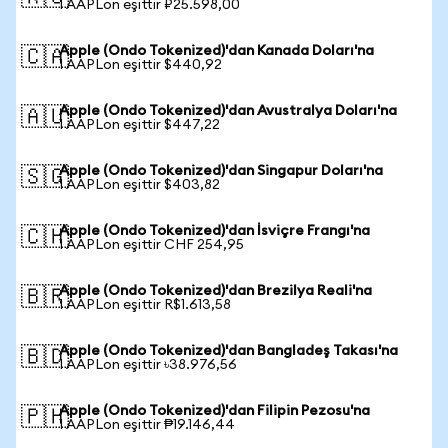
1 AAPLon eşittir ₽25.598,00
Apple (Ondo Tokenized)'dan Kanada Doları'na
🇨🇦
1 AAPLon eşittir $440,92
Apple (Ondo Tokenized)'dan Avustralya Doları'na
🇦🇺
1 AAPLon eşittir $447,22
Apple (Ondo Tokenized)'dan Singapur Doları'na
🇸🇬
1 AAPLon eşittir $403,82
Apple (Ondo Tokenized)'dan İsviçre Frangı'na
🇨🇭
1 AAPLon eşittir CHF 254,95
Apple (Ondo Tokenized)'dan Brezilya Reali'na
🇧🇷
1 AAPLon eşittir R$1.613,58
Apple (Ondo Tokenized)'dan Bangladeş Takası'na
🇧🇩
1 AAPLon eşittir ৳38.976,56
Apple (Ondo Tokenized)'dan Filipin Pezosu'na
🇵🇭
1 AAPLon eşittir ₱19.146,44