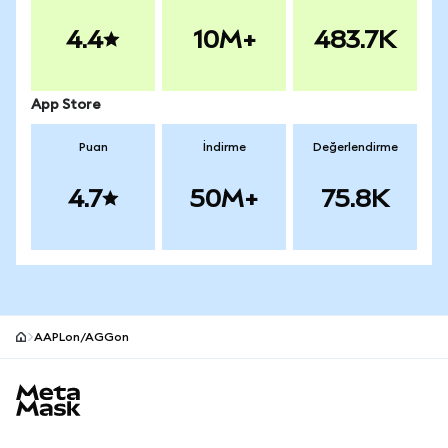
4.4
10M+
483.7K
App Store
Puan
İndirme
Değerlendirme
4.7
50M+
75.8K
AAPLon/AGGon
MetaMask site alt bilgisi