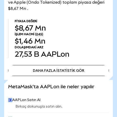
ve Apple (Ondo Tokenized) toplam piyasa değeri
$8,67 Mn .
PIYASA DEĞERI
$8,67 Mn
İŞLEM HACMI
(24S)
$1,46 Mn
DOLAŞIMDAKI ARZ
27,53 B
AAPLon
DAHA FAZLA İSTATİSTİK GÖR
DAHA FAZLA İSTATİSTİK GÖR
MetaMask'ta AAPLon ile neler yapılır
AAPLon Satın Al
Birkaç dokunuşla satın alın.