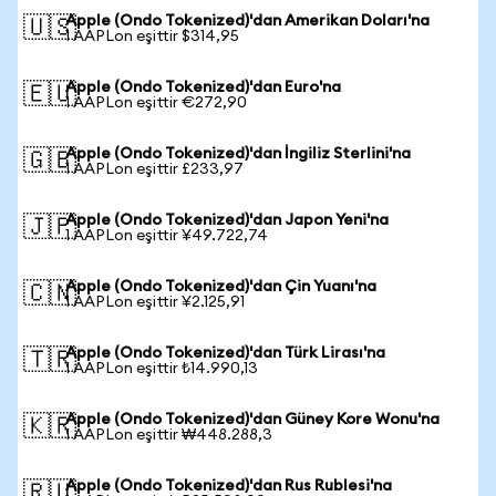
Apple (Ondo Tokenized)'dan Amerikan Doları'na
🇺🇸
1 AAPLon eşittir $314,95
Apple (Ondo Tokenized)'dan Euro'na
🇪🇺
1 AAPLon eşittir €272,90
Apple (Ondo Tokenized)'dan İngiliz Sterlini'na
🇬🇧
1 AAPLon eşittir £233,97
Apple (Ondo Tokenized)'dan Japon Yeni'na
🇯🇵
1 AAPLon eşittir ¥49.722,74
Apple (Ondo Tokenized)'dan Çin Yuanı'na
🇨🇳
1 AAPLon eşittir ¥2.125,91
Apple (Ondo Tokenized)'dan Türk Lirası'na
🇹🇷
1 AAPLon eşittir ₺14.990,13
Apple (Ondo Tokenized)'dan Güney Kore Wonu'na
🇰🇷
1 AAPLon eşittir ₩448.288,3
Apple (Ondo Tokenized)'dan Rus Rublesi'na
🇷🇺