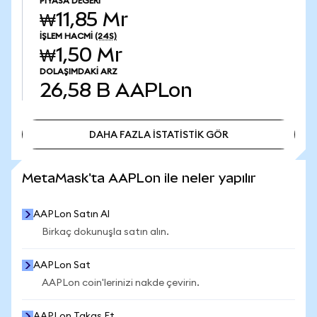
PIYASA DEĞERI
₩11,85 Mr
İŞLEM HACMI
(24S)
₩1,50 Mr
DOLAŞIMDAKI ARZ
26,58 B
AAPLon
DAHA FAZLA İSTATİSTİK GÖR
DAHA FAZLA İSTATİSTİK GÖR
MetaMask'ta AAPLon ile neler yapılır
AAPLon Satın Al
Birkaç dokunuşla satın alın.
AAPLon Sat
AAPLon coin'lerinizi nakde çevirin.
AAPLon Takas Et