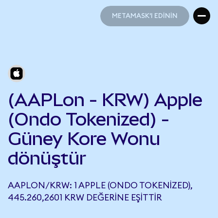
METAMASK'I EDİNİN
METAMASK'I EDİNİN
(AAPLon - KRW) Apple
(Ondo Tokenized) -
Güney Kore Wonu
dönüştür
AAPLON/KRW: 1 APPLE (ONDO TOKENIZED),
445.260,2601 KRW DEĞERINE EŞITTIR