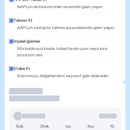
AAPLon ile blokzincirleri arasında işlem yapın.
Tahmin Et
AAPLon ve kripto tahmin piyasalarında işlem yapın.
Vadeli İşlemler
50x kaldıraca kadar token'larda uzun veya kısa
pozisyon alın.
Stake Et
Kriptonuzu değerlendirin ve pasif gelir elde edin.
İşlem Yap
15dk
30dk
1sa
4sa
1G