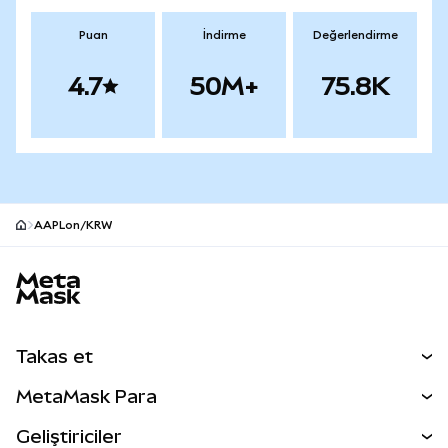
Puan
İndirme
Değerlendirme
4.7
50M+
75.8K
AAPLon/KRW
MetaMask site alt bilgisi
Takas et
Takas İşlemleri
MetaMask Para
Tahmin Et
YENİ
Kripto Al
Geliştiriciler