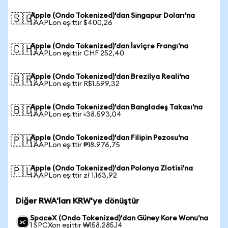
Apple (Ondo Tokenized)'dan Singapur Doları'na
🇸🇬
1 AAPLon eşittir $400,26
Apple (Ondo Tokenized)'dan İsviçre Frangı'na
🇨🇭
1 AAPLon eşittir CHF 252,40
Apple (Ondo Tokenized)'dan Brezilya Reali'na
🇧🇷
1 AAPLon eşittir R$1.599,32
Apple (Ondo Tokenized)'dan Bangladeş Takası'na
🇧🇩
1 AAPLon eşittir ৳38.593,04
Apple (Ondo Tokenized)'dan Filipin Pezosu'na
🇵🇭
1 AAPLon eşittir ₱18.976,75
Apple (Ondo Tokenized)'dan Polonya Zlotisi'na
🇵🇱
1 AAPLon eşittir zł 1.163,92
Diğer RWA'ları KRW'ye dönüştür
SpaceX (Ondo Tokenized)'dan Güney Kore Wonu'na
1 SPCXon eşittir ₩158.285,14