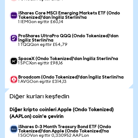
iShares Core MSCI Emerging Markets ETF (Ondo
Tokenized)'dan İngiliz Sterlini'na
1 IEMGon eşittir £60,14
ProShares UltraPro QQQ (Ondo Tokenized)'dan
İngiliz Sterlini'na
1 TQQQon eşittir £54,79
SpaceX (Ondo Tokenized)'dan İngiliz Sterlini'na
1 SPCXon eşittir £98,16
Broadcom (Ondo Tokenized)'dan İngiliz Sterlini'na
1 AVGOon eşittir £314,13
Diğer kurları keşfedin
Diğer kripto coinleri Apple (Ondo Tokenized)
(AAPLon) coin'e çevirin
iShares 0-3 Month Treasury Bond ETF (Ondo
Tokenized)'dan Apple (Ondo Tokenized)'na
1 SGOVon eşittir 0,330952 AAPLon