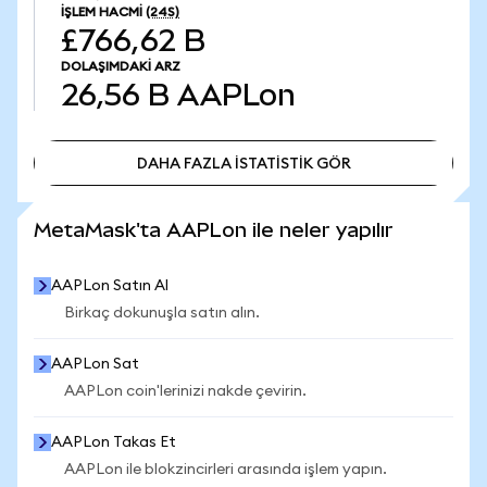
İŞLEM HACMI
(24S)
£766,62 B
DOLAŞIMDAKI ARZ
26,56 B
AAPLon
DAHA FAZLA İSTATİSTİK GÖR
DAHA FAZLA İSTATİSTİK GÖR
MetaMask'ta AAPLon ile neler yapılır
AAPLon Satın Al
Birkaç dokunuşla satın alın.
AAPLon Sat
AAPLon coin'lerinizi nakde çevirin.
AAPLon Takas Et
AAPLon ile blokzincirleri arasında işlem yapın.