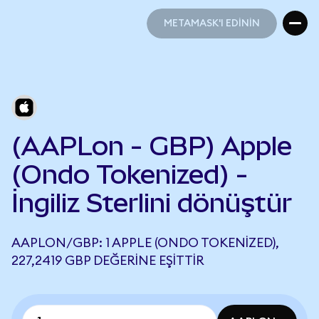
METAMASK'I EDİNİN
METAMASK'I EDİNİN
(AAPLon - GBP) Apple
(Ondo Tokenized) -
İngiliz Sterlini dönüştür
AAPLON/GBP: 1 APPLE (ONDO TOKENIZED),
227,2419 GBP DEĞERINE EŞITTIR