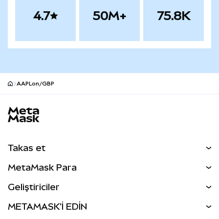
4.7
50M+
75.8K
AAPLon/GBP
MetaMask site alt bilgisi
Takas et
Takas İşlemleri
MetaMask Para
Tahmin Et
YENİ
Kripto Al
Geliştiriciler
Perps
YENİ
MetaMask Kart
Dökümantasyon
METAMASK'İ EDİN
RWA'lar
mUSD
YENİ
Kontrol Paneli
İşlem Kalkanı