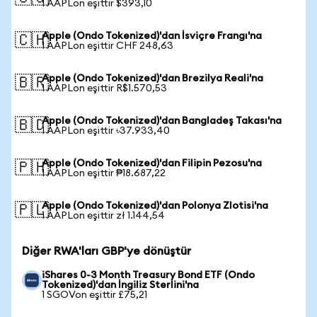
1 AAPLon eşittir $393,10
Apple (Ondo Tokenized)'dan İsviçre Frangı'na
🇨🇭
1 AAPLon eşittir CHF 248,63
Apple (Ondo Tokenized)'dan Brezilya Reali'na
🇧🇷
1 AAPLon eşittir R$1.570,53
Apple (Ondo Tokenized)'dan Bangladeş Takası'na
🇧🇩
1 AAPLon eşittir ৳37.933,40
Apple (Ondo Tokenized)'dan Filipin Pezosu'na
🇵🇭
1 AAPLon eşittir ₱18.687,22
Apple (Ondo Tokenized)'dan Polonya Zlotisi'na
🇵🇱
1 AAPLon eşittir zł 1.144,54
Diğer RWA'ları GBP'ye dönüştür
iShares 0-3 Month Treasury Bond ETF (Ondo
Tokenized)'dan İngiliz Sterlini'na
1 SGOVon eşittir £75,21