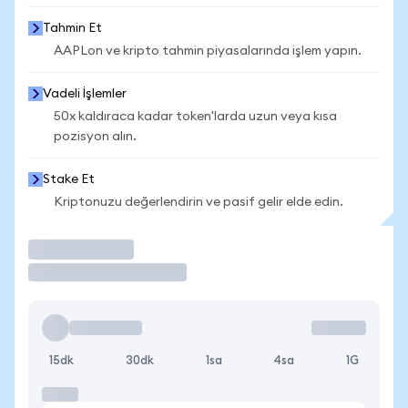
Tahmin Et
AAPLon ve kripto tahmin piyasalarında işlem yapın.
Vadeli İşlemler
50x kaldıraca kadar token'larda uzun veya kısa
pozisyon alın.
Stake Et
Kriptonuzu değerlendirin ve pasif gelir elde edin.
İşlem Yap
15dk
30dk
1sa
4sa
1G