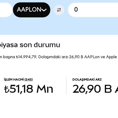
AAPLON
piyasa son durumu
n başına ₺14.994,79. Dolaşımdaki arzı 26,90 B AAPLon ve Apple
İŞLEM HACMI
(24S)
DOLAŞIMDAKI ARZ
₺51,18 Mn
26,90 B