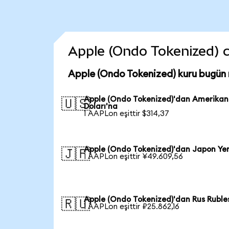
Apple (Ondo Tokenized) co
Apple (Ondo Tokenized) kuru bugün
Apple (Ondo Tokenized)'dan Amerikan
🇺🇸
Doları'na
1 AAPLon eşittir $314,37
Apple (Ondo Tokenized)'dan Japon Yen
🇯🇵
1 AAPLon eşittir ¥49.609,56
Apple (Ondo Tokenized)'dan Rus Ruble
🇷🇺
1 AAPLon eşittir ₽25.862,16