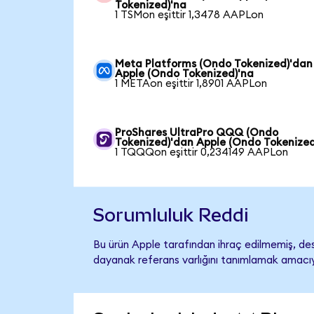
Tokenized)'na
1 TSMon eşittir 1,3478 AAPLon
Meta Platforms (Ondo Tokenized)'dan
Apple (Ondo Tokenized)'na
1 METAon eşittir 1,8901 AAPLon
ProShares UltraPro QQQ (Ondo
Tokenized)'dan Apple (Ondo Tokenized
1 TQQQon eşittir 0,234149 AAPLon
Sorumluluk Reddi
Bu ürün Apple tarafından ihraç edilmemiş, dest
dayanak referans varlığını tanımlamak amacıyl