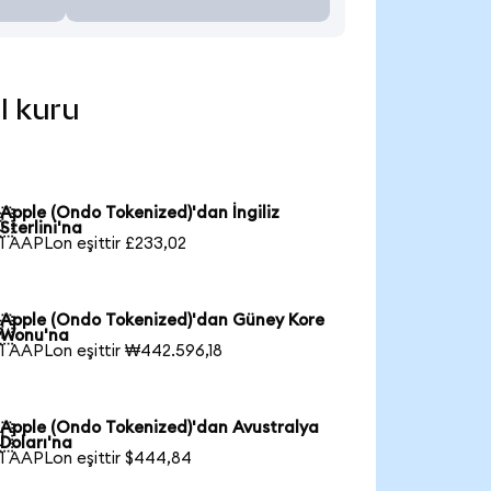
l kuru
Apple (Ondo Tokenized)'dan İngiliz

Sterlini'na
1 AAPLon eşittir £233,02
Apple (Ondo Tokenized)'dan Güney Kore

Wonu'na
1 AAPLon eşittir ₩442.596,18
Apple (Ondo Tokenized)'dan Avustralya

Doları'na
1 AAPLon eşittir $444,84