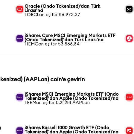
Oracle (Ondo Tokenized)'dan Türk
Lirası'na
1 ORCLon eşittir ₺6.973,37
iShares Core MSCI Emerging Markets ETF
(Ondo Tokenized)'dan Türk Lirası'na
1 IEMGon eşittir ₺3.866,84
okenized) (AAPLon) coin'e çevirin
iShares MSCI Emerging Markets ETF (Ondo
Tokenized)'dan Apple (Ondo Tokenized)'na
1 EEMon eşittir 0,211214 AAPLon
g
iShares Russell 1000 Growth ETF (Ondo
Tokenized)'dan Apple (Ondo Tokenized)'na