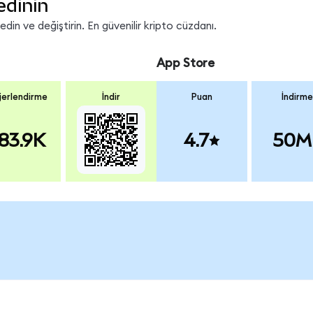
edinin
in ve değiştirin. En güvenilir kripto cüzdanı.
App Store
erlendirme
İndir
Puan
İndirme
83.9K
4.7
50M