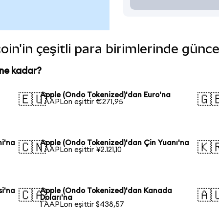
in'in çeşitli para birimlerinde günce
 ne kadar?
Apple (Ondo Tokenized)'dan Euro'na
🇪🇺
🇬
1 AAPLon eşittir €271,95
i'na
Apple (Ondo Tokenized)'dan Çin Yuanı'na
🇨🇳
🇰
1 AAPLon eşittir ¥2.121,10
si'na
Apple (Ondo Tokenized)'dan Kanada
🇨🇦
🇦
Doları'na
1 AAPLon eşittir $438,57