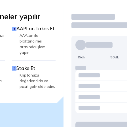
eler yapılır
İşlem Yap
AAPLon Takas Et
izi
AAPLon ile
blokzincirleri
arasında işlem
yapın.
15dk
30dk
Stake Et
Kriptonuzu
a
değerlendirin ve
pasif gelir elde edin.