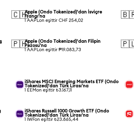
Apple (Ondo Tokenized)'dan İsviçre
🇨🇭
🇧
Frangı'na
1 AAPLon eşittir CHF 254,02
ş
Apple (Ondo Tokenized)'dan Filipin
🇵🇭
🇵
Pezosu'na
1 AAPLon eşittir ₱19.083,73
iShares MSCI Emerging Markets ETF (Ondo
Tokenized)'dan Türk Lirası'na
1 EEMon eşittir ₺3.167,11
g
iShares Russell 1000 Growth ETF (Ondo
Tokenized)'dan Türk Lirası'na
1 IWFon eşittir ₺23.865,44