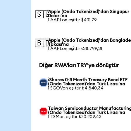
Apple (Ondo Tokenized)'dan Singapur
🇸🇬
Doları'na
1 AAPLon eşittir $401,79
Apple (Ondo Tokenized)'dan Banglade
🇧🇩
Takası'na
1 AAPLon eşittir ৳38.799,31
Diğer RWA'ları TRY'ye dönüştür
iShares 0-3 Month Treasury Bond ETF
(Ondo Tokenized)'dan Türk Lirası'na
1 SGOVon eşittir ₺4.840,34
Taiwan Semiconductor Manufacturin
(Ondo Tokenized)'dan Türk Lirası'na
1 TSMon eşittir ₺20.209,43