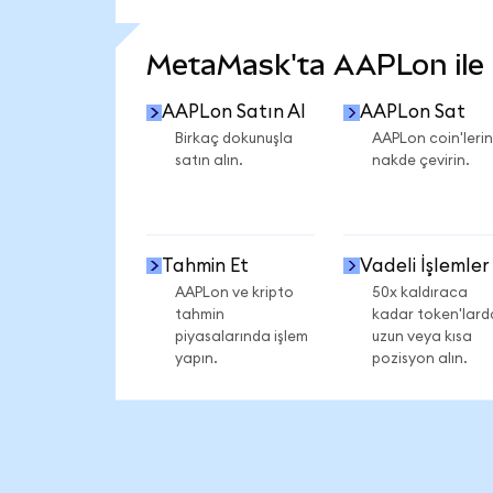
DAHA FAZLA İSTATİSTİK GÖR
MetaMask'ta AAPLon ile n
AAPLon Satın Al
AAPLon Sat
Birkaç dokunuşla
AAPLon coin'lerin
satın alın.
nakde çevirin.
Tahmin Et
Vadeli İşlemler
AAPLon ve kripto
50x kaldıraca
tahmin
kadar token'lard
piyasalarında işlem
uzun veya kısa
yapın.
pozisyon alın.