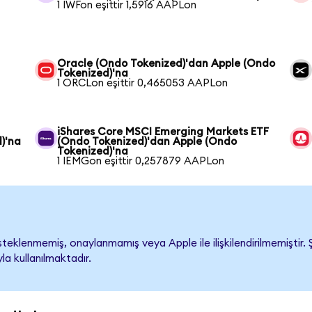
1 IWFon eşittir 1,5916 AAPLon
Oracle (Ondo Tokenized)'dan Apple (Ondo
Tokenized)'na
1 ORCLon eşittir 0,465053 AAPLon
iShares Core MSCI Emerging Markets ETF
)'na
(Ondo Tokenized)'dan Apple (Ondo
Tokenized)'na
1 IEMGon eşittir 0,257879 AAPLon
eklenmemiş, onaylanmamış veya Apple ile ilişkilendirilmemiştir. Şi
a kullanılmaktadır.