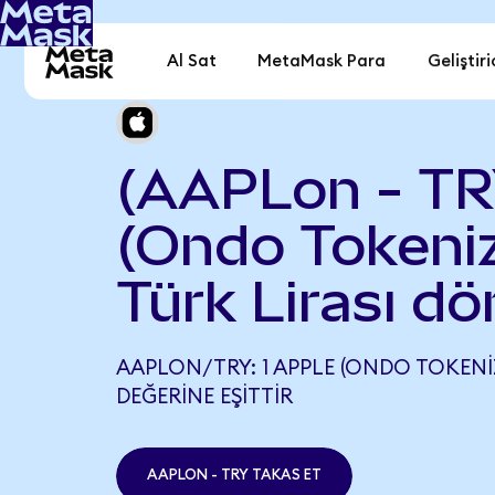
Al Sat
MetaMask Para
Geliştiri
(AAPLon - TR
(Ondo Tokeniz
Türk Lirası d
AAPLON/TRY: 1 APPLE (ONDO TOKENIZE
DEĞERINE EŞITTIR
AAPLON - TRY TAKAS ET