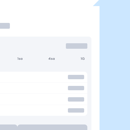
1sa
4sa
1G