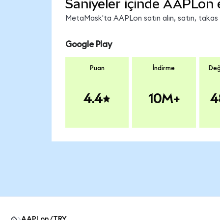
Saniyeler içinde AAPLon 
MetaMask'ta AAPLon satın alın, satın, takas ed
Google Play
Puan
İndirme
Değ
4.4
10M+
4
AAPLon/TRY