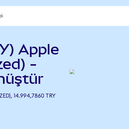
ci
Y) Apple
ed) -
önüştür
D), 14.994,7860 TRY