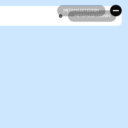
METAMASK'I EDİNİN
METAMASK'I EDİNİN
METAMASK'I EDİNİN
METAMASK'I EDİNİN