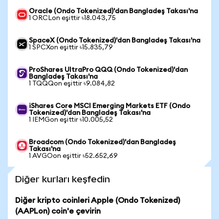
Oracle (Ondo Tokenized)'dan Bangladeş Takası'na
1 ORCLon eşittir ৳18.043,75
SpaceX (Ondo Tokenized)'dan Bangladeş Takası'na
1 SPCXon eşittir ৳15.835,79
ProShares UltraPro QQQ (Ondo Tokenized)'dan
Bangladeş Takası'na
1 TQQQon eşittir ৳9.084,82
iShares Core MSCI Emerging Markets ETF (Ondo
Tokenized)'dan Bangladeş Takası'na
1 IEMGon eşittir ৳10.005,52
Broadcom (Ondo Tokenized)'dan Bangladeş
Takası'na
1 AVGOon eşittir ৳52.652,69
Diğer kurları keşfedin
Diğer kripto coinleri Apple (Ondo Tokenized)
(AAPLon) coin'e çevirin