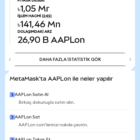
PIYASA DEĞERI
৳1,05 Mr
İŞLEM HACMI
(24S)
৳141,46 Mn
DOLAŞIMDAKI ARZ
26,90 B
AAPLon
DAHA FAZLA İSTATİSTİK GÖR
DAHA FAZLA İSTATİSTİK GÖR
MetaMask'ta AAPLon ile neler yapılır
AAPLon Satın Al
Birkaç dokunuşla satın alın.
AAPLon Sat
AAPLon coin'lerinizi nakde çevirin.
AAPLon Takas Et