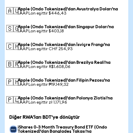
Apple (Ondo Tokenized)'dan Avustralya Doları'na
🇦🇺
1 AAPLon eşittir $446,43
Apple (Ondo Tokenized)'dan Singapur Doları'na
🇸🇬
1 AAPLon eşittir $403,18
Apple (Ondo Tokenized)'dan İsviçre Frangı'na
🇨🇭
1 AAPLon eşittir CHF 254,93
Apple (Ondo Tokenized)'dan Brezilya Reali'na
🇧🇷
1 AAPLon eşittir R$1.608,06
Apple (Ondo Tokenized)'dan Filipin Pezosu'na
🇵🇭
1 AAPLon eşittir ₱19.149,32
Apple (Ondo Tokenized)'dan Polonya Zlotisi'na
🇵🇱
1 AAPLon eşittir zł 1.171,96
Diğer RWA'ları BDT'ye dönüştür
iShares 0-3 Month Treasury Bond ETF (Ondo
Tokenized)'dan Bangladeş Takası'na