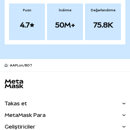
Puan
İndirme
Değerlendirme
4.7
50M+
75.8K
AAPLon/BDT
MetaMask site alt bilgisi
Takas et
Takas İşlemleri
MetaMask Para
Tahmin Et
YENİ
Kripto Al
Geliştiriciler