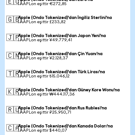
🇪🇺
1 AAPLon eşittir €272,85
Apple (Ondo Tokenized)'dan İngiliz Sterlini'na
🇬🇧
1 AAPLon eşittir £233,82
Apple (Ondo Tokenized)'dan Japon Yeni'na
🇯🇵
1 AAPLon eşittir ¥49.779,41
Apple (Ondo Tokenized)'dan Çin Yuanı'na
🇨🇳
1 AAPLon eşittir ¥2.128,37
Apple (Ondo Tokenized)'dan Türk Lirası'na
🇹🇷
1 AAPLon eşittir ₺15.046,12
Apple (Ondo Tokenized)'dan Güney Kore Wonu'na
🇰🇷
1 AAPLon eşittir ₩444.117,36
Apple (Ondo Tokenized)'dan Rus Rublesi'na
🇷🇺
1 AAPLon eşittir ₽25.950,71
Apple (Ondo Tokenized)'dan Kanada Doları'na
🇨🇦
1 AAPLon eşittir $440,07