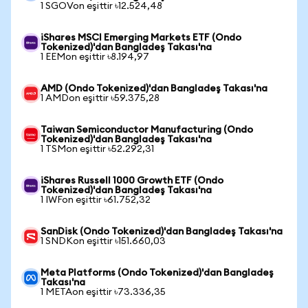
1 SGOVon eşittir ৳12.524,48
iShares MSCI Emerging Markets ETF (Ondo
Tokenized)'dan Bangladeş Takası'na
1 EEMon eşittir ৳8.194,97
AMD (Ondo Tokenized)'dan Bangladeş Takası'na
1 AMDon eşittir ৳59.375,28
Taiwan Semiconductor Manufacturing (Ondo
Tokenized)'dan Bangladeş Takası'na
1 TSMon eşittir ৳52.292,31
iShares Russell 1000 Growth ETF (Ondo
Tokenized)'dan Bangladeş Takası'na
1 IWFon eşittir ৳61.752,32
SanDisk (Ondo Tokenized)'dan Bangladeş Takası'na
1 SNDKon eşittir ৳151.660,03
Meta Platforms (Ondo Tokenized)'dan Bangladeş
Takası'na
1 METAon eşittir ৳73.336,35