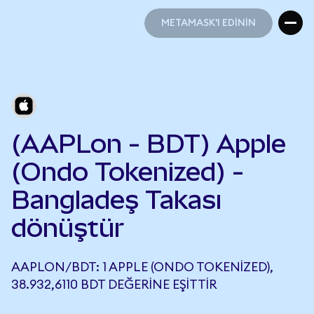
METAMASK'I EDİNİN
METAMASK'I EDİNİN
(AAPLon - BDT) Apple
(Ondo Tokenized) -
Bangladeş Takası
dönüştür
AAPLON/BDT: 1 APPLE (ONDO TOKENIZED),
38.932,6110 BDT DEĞERINE EŞITTIR