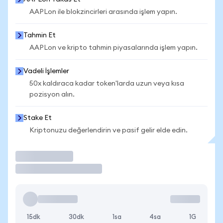
AAPLon ile blokzincirleri arasında işlem yapın.
Tahmin Et
AAPLon ve kripto tahmin piyasalarında işlem yapın.
Vadeli İşlemler
50x kaldıraca kadar token'larda uzun veya kısa
pozisyon alın.
Stake Et
Kriptonuzu değerlendirin ve pasif gelir elde edin.
İşlem Yap
15dk
30dk
1sa
4sa
1G