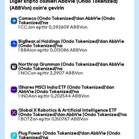
Diğer kripto coinleri AbbVie (Ondo Tokenized)
(ABBVon) coin'e çevirin
Cameco (Ondo Tokenized)'dan AbbVie (Ondo
Tokenized)'na
1 CCJon eşittir 0,392609 ABBVon
BigBear.ai Holdings (Ondo Tokenized)'dan AbbVie
(Ondo Tokenized)'na
1 BBAIon eşittir 0,013086 ABBVon
Northrop Grumman (Ondo Tokenized)'dan AbbVie
(Ondo Tokenized)'na
1 NOCon eşittir 2,2907 ABBVon
iShares MSCI India ETF (Ondo Tokenized)'dan
AbbVie (Ondo Tokenized)'na
1 INDAon eşittir 0,202544 ABBVon
Global X Robotics & Artificial Intelligence ETF
(Ondo Tokenized)'dan AbbVie (Ondo Tokenized)'na
1 BOTZon eşittir 0,150767 ABBVon
Plug Power (Ondo Tokenized)'dan AbbVie (Ondo
Tokenized)'na