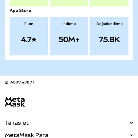
App Store
Puan
İndirme
Değerlendirme
4.7
50M+
75.8K
ABBVon/BDT
MetaMask site alt bilgisi
Takas et
Takas İşlemleri
MetaMask Para