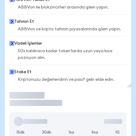
ABBVon ile blokzincirleri arasında işlem yapın.
Tahmin Et
ABBVon ve kripto tahmin piyasalarında işlem yapın.
Vadeli İşlemler
50x kaldıraca kadar token'larda uzun veya kısa
pozisyon alın.
Stake Et
Kriptonuzu değerlendirin ve pasif gelir elde edin.
İşlem Yap
15dk
30dk
1sa
4sa
1G