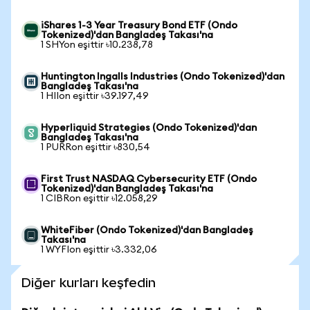
iShares 1-3 Year Treasury Bond ETF (Ondo
Tokenized)'dan Bangladeş Takası'na
1 SHYon eşittir ৳10.238,78
Huntington Ingalls Industries (Ondo Tokenized)'dan
Bangladeş Takası'na
1 HIIon eşittir ৳39.197,49
Hyperliquid Strategies (Ondo Tokenized)'dan
Bangladeş Takası'na
1 PURRon eşittir ৳830,54
First Trust NASDAQ Cybersecurity ETF (Ondo
Tokenized)'dan Bangladeş Takası'na
1 CIBRon eşittir ৳12.058,29
WhiteFiber (Ondo Tokenized)'dan Bangladeş
Takası'na
1 WYFIon eşittir ৳3.332,06
Diğer kurları keşfedin