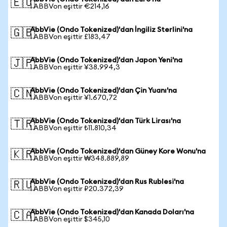
🇪🇺
1 ABBVon eşittir €214,16
AbbVie (Ondo Tokenized)'dan İngiliz Sterlini'na
🇬🇧
1 ABBVon eşittir £183,47
AbbVie (Ondo Tokenized)'dan Japon Yeni'na
🇯🇵
1 ABBVon eşittir ¥38.994,3
AbbVie (Ondo Tokenized)'dan Çin Yuanı'na
🇨🇳
1 ABBVon eşittir ¥1.670,72
AbbVie (Ondo Tokenized)'dan Türk Lirası'na
🇹🇷
1 ABBVon eşittir ₺11.810,34
AbbVie (Ondo Tokenized)'dan Güney Kore Wonu'na
🇰🇷
1 ABBVon eşittir ₩348.889,89
AbbVie (Ondo Tokenized)'dan Rus Rublesi'na
🇷🇺
1 ABBVon eşittir ₽20.372,39
AbbVie (Ondo Tokenized)'dan Kanada Doları'na
🇨🇦
1 ABBVon eşittir $345,10