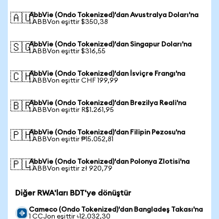
AbbVie (Ondo Tokenized)'dan Avustralya Doları'na
🇦🇺
1 ABBVon eşittir $350,38
AbbVie (Ondo Tokenized)'dan Singapur Doları'na
🇸🇬
1 ABBVon eşittir $316,55
AbbVie (Ondo Tokenized)'dan İsviçre Frangı'na
🇨🇭
1 ABBVon eşittir CHF 199,99
AbbVie (Ondo Tokenized)'dan Brezilya Reali'na
🇧🇷
1 ABBVon eşittir R$1.261,95
AbbVie (Ondo Tokenized)'dan Filipin Pezosu'na
🇵🇭
1 ABBVon eşittir ₱15.052,81
AbbVie (Ondo Tokenized)'dan Polonya Zlotisi'na
🇵🇱
1 ABBVon eşittir zł 920,79
Diğer RWA'ları BDT'ye dönüştür
Cameco (Ondo Tokenized)'dan Bangladeş Takası'na
1 CCJon eşittir ৳12.032,30