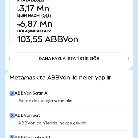
PIYASA DEĞERI
৳3,17 Mn
İŞLEM HACMI
(24S)
৳6,87 Mn
DOLAŞIMDAKI ARZ
103,55
ABBVon
DAHA FAZLA İSTATİSTİK GÖR
DAHA FAZLA İSTATİSTİK GÖR
MetaMask'ta ABBVon ile neler yapılır
ABBVon Satın Al
Birkaç dokunuşla satın alın.
ABBVon Sat
ABBVon coin'lerinizi nakde çevirin.
ABBVon Takas Et