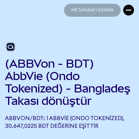
METAMASK'I EDİNİN
METAMASK'I EDİNİN
(ABBVon - BDT)
AbbVie (Ondo
Tokenized) - Bangladeş
Takası dönüştür
ABBVON/BDT: 1 ABBVIE (ONDO TOKENIZED),
30.647,0225 BDT DEĞERINE EŞITTIR