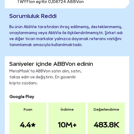
1 WYFIon eşittir 0,108724 ABBVon
Sorumluluk Reddi
Bu ürün AbbVie tarafından ihraç edilmemiş, desteklenmemiş,
onaylanmamış veya AbbVie ile ilişkilendirilmemiştir. Şirket adı
ve diğer ticari markalar yalnızca dayanak referans varlığını
tanımlamak amacıyla kullanılmaktadır.
Saniyeler içinde ABBVon edinin
MetaMask'ta ABBVon satın alın, satın,
takas edin ve değiştirin. En güvenilir
kripto cüzdanı.
Google Play
Puan
İndirme
Değerlendirme
4.4
10M+
483.8K