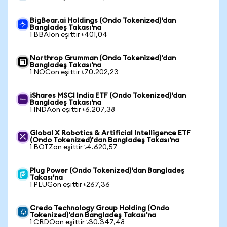
BigBear.ai Holdings (Ondo Tokenized)'dan
Bangladeş Takası'na
1 BBAIon eşittir ৳401,04
Northrop Grumman (Ondo Tokenized)'dan
Bangladeş Takası'na
1 NOCon eşittir ৳70.202,23
iShares MSCI India ETF (Ondo Tokenized)'dan
Bangladeş Takası'na
1 INDAon eşittir ৳6.207,38
Global X Robotics & Artificial Intelligence ETF
(Ondo Tokenized)'dan Bangladeş Takası'na
1 BOTZon eşittir ৳4.620,57
Plug Power (Ondo Tokenized)'dan Bangladeş
Takası'na
1 PLUGon eşittir ৳267,36
Credo Technology Group Holding (Ondo
Tokenized)'dan Bangladeş Takası'na
1 CRDOon eşittir ৳30.347,48