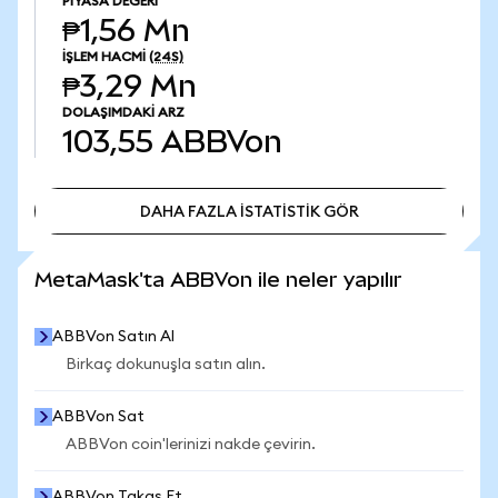
PIYASA DEĞERI
₱1,56 Mn
İŞLEM HACMI
(24S)
₱3,29 Mn
DOLAŞIMDAKI ARZ
103,55
ABBVon
DAHA FAZLA İSTATİSTİK GÖR
DAHA FAZLA İSTATİSTİK GÖR
MetaMask'ta ABBVon ile neler yapılır
ABBVon Satın Al
Birkaç dokunuşla satın alın.
ABBVon Sat
ABBVon coin'lerinizi nakde çevirin.
ABBVon Takas Et