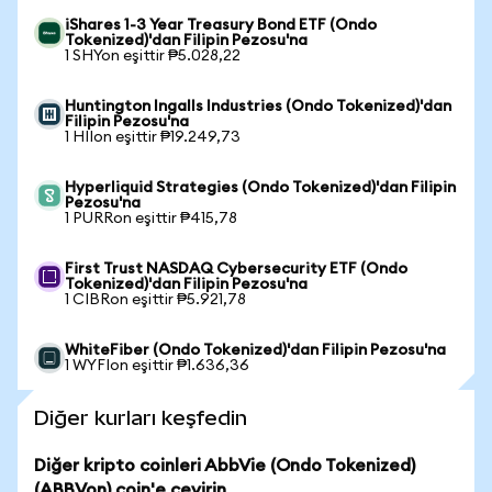
iShares 1-3 Year Treasury Bond ETF (Ondo
Tokenized)'dan Filipin Pezosu'na
1 SHYon eşittir ₱5.028,22
Huntington Ingalls Industries (Ondo Tokenized)'dan
Filipin Pezosu'na
1 HIIon eşittir ₱19.249,73
Hyperliquid Strategies (Ondo Tokenized)'dan Filipin
Pezosu'na
1 PURRon eşittir ₱415,78
First Trust NASDAQ Cybersecurity ETF (Ondo
Tokenized)'dan Filipin Pezosu'na
1 CIBRon eşittir ₱5.921,78
WhiteFiber (Ondo Tokenized)'dan Filipin Pezosu'na
1 WYFIon eşittir ₱1.636,36
Diğer kurları keşfedin
Diğer kripto coinleri AbbVie (Ondo Tokenized)
(ABBVon) coin'e çevirin