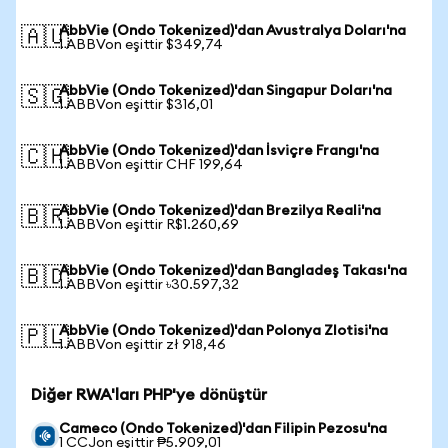
AbbVie (Ondo Tokenized)'dan Avustralya Doları'na
🇦🇺
1 ABBVon eşittir $349,74
AbbVie (Ondo Tokenized)'dan Singapur Doları'na
🇸🇬
1 ABBVon eşittir $316,01
AbbVie (Ondo Tokenized)'dan İsviçre Frangı'na
🇨🇭
1 ABBVon eşittir CHF 199,64
AbbVie (Ondo Tokenized)'dan Brezilya Reali'na
🇧🇷
1 ABBVon eşittir R$1.260,69
AbbVie (Ondo Tokenized)'dan Bangladeş Takası'na
🇧🇩
1 ABBVon eşittir ৳30.597,32
AbbVie (Ondo Tokenized)'dan Polonya Zlotisi'na
🇵🇱
1 ABBVon eşittir zł 918,46
Diğer RWA'ları PHP'ye dönüştür
Cameco (Ondo Tokenized)'dan Filipin Pezosu'na
1 CCJon eşittir ₱5.909,01