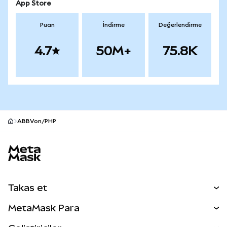
App Store
Puan
İndirme
Değerlendirme
4.7
50M+
75.8K
ABBVon/PHP
MetaMask site alt bilgisi
Takas et
Takas İşlemleri
MetaMask Para
Tahmin Et
YENİ
Kripto Al