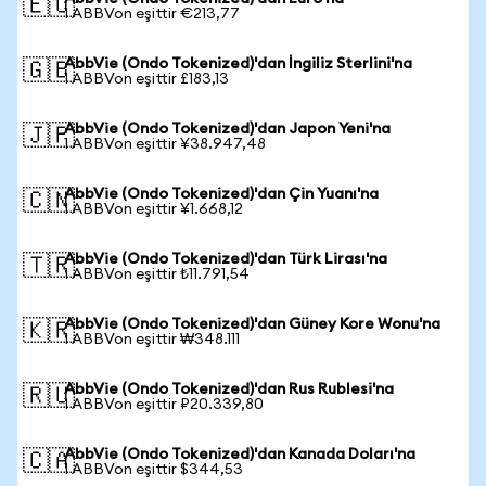
🇪🇺
1 ABBVon eşittir €213,77
AbbVie (Ondo Tokenized)'dan İngiliz Sterlini'na
🇬🇧
1 ABBVon eşittir £183,13
AbbVie (Ondo Tokenized)'dan Japon Yeni'na
🇯🇵
1 ABBVon eşittir ¥38.947,48
AbbVie (Ondo Tokenized)'dan Çin Yuanı'na
🇨🇳
1 ABBVon eşittir ¥1.668,12
AbbVie (Ondo Tokenized)'dan Türk Lirası'na
🇹🇷
1 ABBVon eşittir ₺11.791,54
AbbVie (Ondo Tokenized)'dan Güney Kore Wonu'na
🇰🇷
1 ABBVon eşittir ₩348.111
AbbVie (Ondo Tokenized)'dan Rus Rublesi'na
🇷🇺
1 ABBVon eşittir ₽20.339,80
AbbVie (Ondo Tokenized)'dan Kanada Doları'na
🇨🇦
1 ABBVon eşittir $344,53