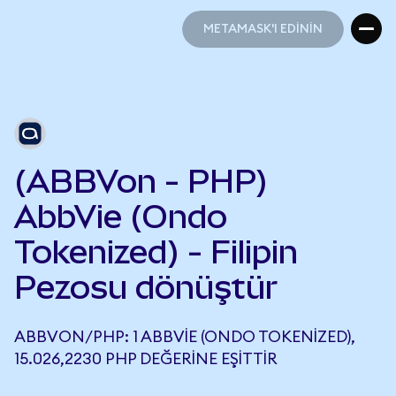
METAMASK'I EDİNİN
METAMASK'I EDİNİN
(ABBVon - PHP)
AbbVie (Ondo
Tokenized) - Filipin
Pezosu dönüştür
ABBVON/PHP: 1 ABBVIE (ONDO TOKENIZED),
15.026,2230 PHP DEĞERINE EŞITTIR