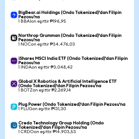
BigBear.ai Holdings (Ondo Tokenized)'dan Filipin
Pezosu'na
1 BBAIon eşittir ₱196,95
Northrop Grumman (Ondo Tokenized)'dan Filipin
Pezosu'na
1 NOCon eşittir ₱34.476,03
iShares MSCI India ETF (Ondo Tokenized)'dan Filipin
Pezosu'na
1 INDAon eşittir ₱3.048,42
Global X Robotics & Artificial Intelligence ETF
(Ondo Tokenized)'dan Filipin Pezosu'na
1 BOTZon eşittir ₱2.269,14
Plug Power (Ondo Tokenized)'dan Filipin Pezosu'na
1 PLUGon eşittir ₱131,30
Credo Technology Group Holding (Ondo
Tokenized)'dan Filipin Pezosu'na
1 CRDOon eşittir ₱14.903,53