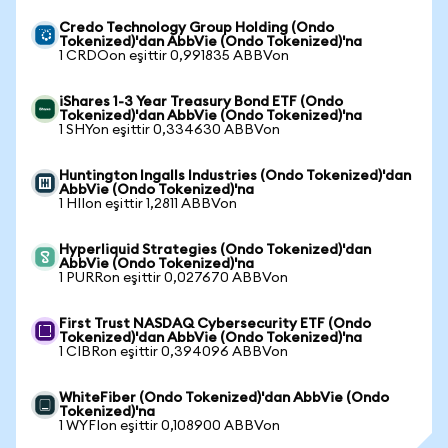
Credo Technology Group Holding (Ondo
Tokenized)'dan AbbVie (Ondo Tokenized)'na
1 CRDOon eşittir 0,991835 ABBVon
iShares 1-3 Year Treasury Bond ETF (Ondo
Tokenized)'dan AbbVie (Ondo Tokenized)'na
1 SHYon eşittir 0,334630 ABBVon
Huntington Ingalls Industries (Ondo Tokenized)'dan
AbbVie (Ondo Tokenized)'na
1 HIIon eşittir 1,2811 ABBVon
Hyperliquid Strategies (Ondo Tokenized)'dan
AbbVie (Ondo Tokenized)'na
1 PURRon eşittir 0,027670 ABBVon
First Trust NASDAQ Cybersecurity ETF (Ondo
Tokenized)'dan AbbVie (Ondo Tokenized)'na
1 CIBRon eşittir 0,394096 ABBVon
WhiteFiber (Ondo Tokenized)'dan AbbVie (Ondo
Tokenized)'na
1 WYFIon eşittir 0,108900 ABBVon