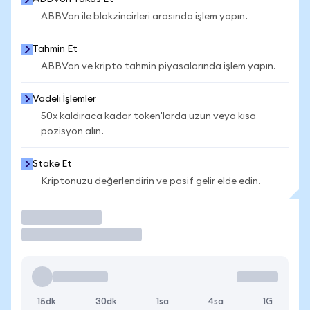
ABBVon ile blokzincirleri arasında işlem yapın.
Tahmin Et
ABBVon ve kripto tahmin piyasalarında işlem yapın.
Vadeli İşlemler
50x kaldıraca kadar token'larda uzun veya kısa
pozisyon alın.
Stake Et
Kriptonuzu değerlendirin ve pasif gelir elde edin.
İşlem Yap
15dk
30dk
1sa
4sa
1G