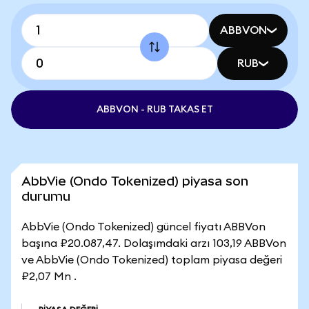
ABBVON
RUB
ABBVON - RUB TAKAS ET
AbbVie (Ondo Tokenized) piyasa son
durumu
AbbVie (Ondo Tokenized) güncel fiyatı ABBVon
başına ₽20.087,47. Dolaşımdaki arzı 103,19 ABBVon
ve AbbVie (Ondo Tokenized) toplam piyasa değeri
₽2,07 Mn .