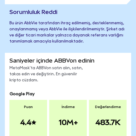
Sorumluluk Reddi
Bu ürün AbbVie tarafından ihraç edilmemiş, desteklenmemiş,
onaylanmamış veya AbbVie ile ilişkilendirilmemiştir. Şirket adı
ve diğer ticari markalar yalnızca dayanak referans varlığını
tanımlamak amacıyla kullanılmaktadır.
Saniyeler içinde ABBVon edinin
MetaMask'ta ABBVon satın alın, satın,
takas edin ve değiştirin. En güvenilir
kripto cüzdanı.
Google Play
Puan
İndirme
Değerlendirme
4.4
10M+
483.7K