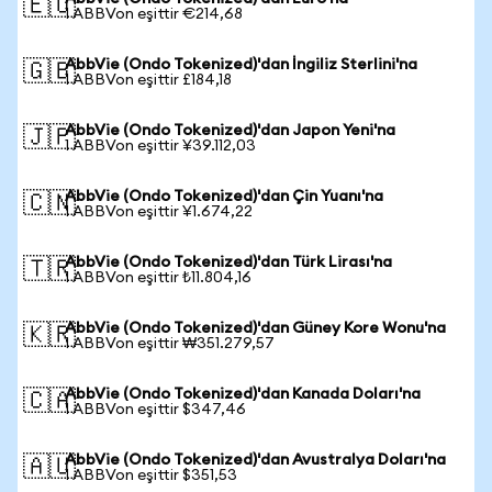
🇪🇺
1 ABBVon eşittir €214,68
AbbVie (Ondo Tokenized)'dan İngiliz Sterlini'na
🇬🇧
1 ABBVon eşittir £184,18
AbbVie (Ondo Tokenized)'dan Japon Yeni'na
🇯🇵
1 ABBVon eşittir ¥39.112,03
AbbVie (Ondo Tokenized)'dan Çin Yuanı'na
🇨🇳
1 ABBVon eşittir ¥1.674,22
AbbVie (Ondo Tokenized)'dan Türk Lirası'na
🇹🇷
1 ABBVon eşittir ₺11.804,16
AbbVie (Ondo Tokenized)'dan Güney Kore Wonu'na
🇰🇷
1 ABBVon eşittir ₩351.279,57
AbbVie (Ondo Tokenized)'dan Kanada Doları'na
🇨🇦
1 ABBVon eşittir $347,46
AbbVie (Ondo Tokenized)'dan Avustralya Doları'na
🇦🇺
1 ABBVon eşittir $351,53