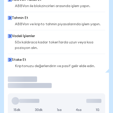
ABBVon ile blokzincirleri arasında işlem yapın.
Tahmin Et
ABBVon ve kripto tahmin piyasalarında işlem yapın.
Vadeli İşlemler
50x kaldıraca kadar token'larda uzun veya kısa
pozisyon alın.
Stake Et
Kriptonuzu değerlendirin ve pasif gelir elde edin.
İşlem Yap
15dk
30dk
1sa
4sa
1G