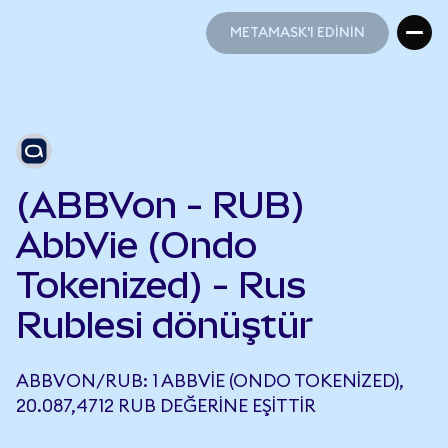
METAMASK'I EDİNİN
METAMASK'I EDİNİN
(ABBVon - RUB)
AbbVie (Ondo
Tokenized) - Rus
Rublesi dönüştür
ABBVON/RUB: 1 ABBVIE (ONDO TOKENIZED),
20.087,4712 RUB DEĞERINE EŞITTIR