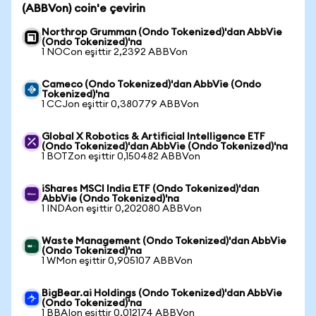
(ABBVon) coin'e çevirin
Northrop Grumman (Ondo Tokenized)'dan AbbVie
(Ondo Tokenized)'na
1 NOCon eşittir 2,2392 ABBVon
Cameco (Ondo Tokenized)'dan AbbVie (Ondo
Tokenized)'na
1 CCJon eşittir 0,380779 ABBVon
Global X Robotics & Artificial Intelligence ETF
(Ondo Tokenized)'dan AbbVie (Ondo Tokenized)'na
1 BOTZon eşittir 0,150482 ABBVon
iShares MSCI India ETF (Ondo Tokenized)'dan
AbbVie (Ondo Tokenized)'na
1 INDAon eşittir 0,202080 ABBVon
Waste Management (Ondo Tokenized)'dan AbbVie
(Ondo Tokenized)'na
1 WMon eşittir 0,905107 ABBVon
BigBear.ai Holdings (Ondo Tokenized)'dan AbbVie
(Ondo Tokenized)'na
1 BBAIon eşittir 0,012174 ABBVon