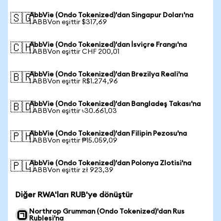
AbbVie (Ondo Tokenized)'dan Singapur Doları'na
🇸🇬
1 ABBVon eşittir $317,69
AbbVie (Ondo Tokenized)'dan İsviçre Frangı'na
🇨🇭
1 ABBVon eşittir CHF 200,01
AbbVie (Ondo Tokenized)'dan Brezilya Reali'na
🇧🇷
1 ABBVon eşittir R$1.274,96
AbbVie (Ondo Tokenized)'dan Bangladeş Takası'na
🇧🇩
1 ABBVon eşittir ৳30.661,03
AbbVie (Ondo Tokenized)'dan Filipin Pezosu'na
🇵🇭
1 ABBVon eşittir ₱15.059,09
AbbVie (Ondo Tokenized)'dan Polonya Zlotisi'na
🇵🇱
1 ABBVon eşittir zł 923,39
Diğer RWA'ları RUB'ye dönüştür
Northrop Grumman (Ondo Tokenized)'dan Rus
Rublesi'na