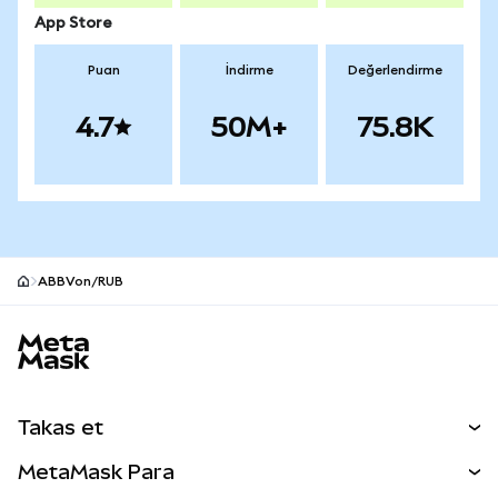
App Store
Puan
İndirme
Değerlendirme
4.7
50M+
75.8K
ABBVon/RUB
MetaMask site alt bilgisi
Takas et
Takas İşlemleri
MetaMask Para
Tahmin Et
YENİ
Kripto Al