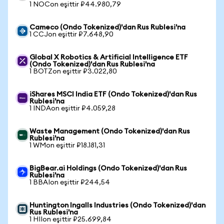
1 NOCon eşittir ₽44.980,79
Cameco (Ondo Tokenized)'dan Rus Rublesi'na
1 CCJon eşittir ₽7.648,90
Global X Robotics & Artificial Intelligence ETF
(Ondo Tokenized)'dan Rus Rublesi'na
1 BOTZon eşittir ₽3.022,80
iShares MSCI India ETF (Ondo Tokenized)'dan Rus
Rublesi'na
1 INDAon eşittir ₽4.059,28
Waste Management (Ondo Tokenized)'dan Rus
Rublesi'na
1 WMon eşittir ₽18.181,31
BigBear.ai Holdings (Ondo Tokenized)'dan Rus
Rublesi'na
1 BBAIon eşittir ₽244,54
Huntington Ingalls Industries (Ondo Tokenized)'dan
Rus Rublesi'na
1 HIIon eşittir ₽25.699,84