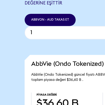
DEĞERINE EŞITTIR
ABBVON - AUD TAKAS ET
AbbVie (Ondo Tokenized)
AbbVie (Ondo Tokenized) güncel fiyatı ABBV
toplam piyasa değeri $36,60 B .
PIYASA DEĞERI
$36,60 B