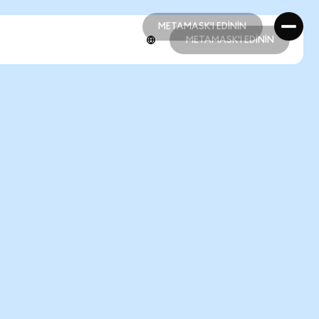
METAMASK'I EDİNİN
METAMASK'I EDİNİN
METAMASK'I EDİNİN
METAMASK'I EDİNİN