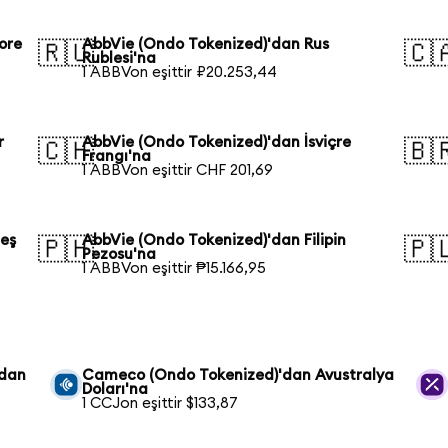
ore
AbbVie (Ondo Tokenized)'dan Rus
🇷🇺
🇨
Rublesi'na
1 ABBVon eşittir ₽20.253,44
r
AbbVie (Ondo Tokenized)'dan İsviçre
🇨🇭
🇧
Frangı'na
1 ABBVon eşittir CHF 201,69
deş
AbbVie (Ondo Tokenized)'dan Filipin
🇵🇭
🇵
Pezosu'na
1 ABBVon eşittir ₱15.166,95
'dan
Cameco (Ondo Tokenized)'dan Avustralya
Doları'na
1 CCJon eşittir $133,87