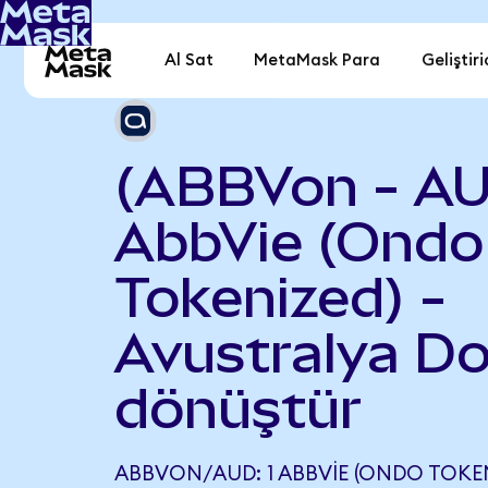
Al Sat
MetaMask Para
Geliştiri
(ABBVon - A
AbbVie (Ondo
Tokenized) -
Avustralya Do
dönüştür
ABBVON/AUD: 1 ABBVIE (ONDO TOKEN