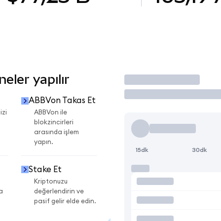
eler yapılır
İşlem Yap
ABBVon Takas Et
izi
ABBVon ile
blokzincirleri
arasında işlem
yapın.
15dk
30dk
Stake Et
Kriptonuzu
a
değerlendirin ve
pasif gelir elde edin.