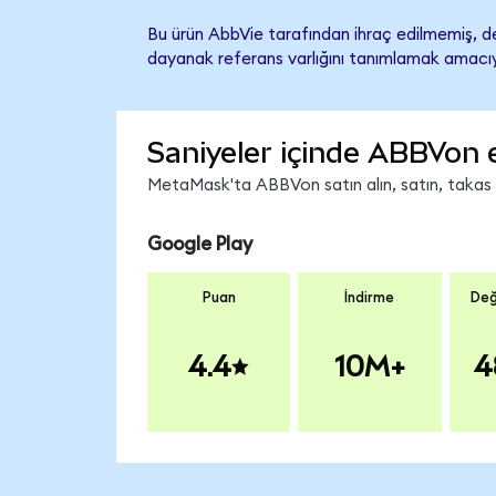
Bu ürün AbbVie tarafından ihraç edilmemiş, des
dayanak referans varlığını tanımlamak amacıyl
Saniyeler içinde ABBVon 
MetaMask'ta ABBVon satın alın, satın, takas ed
Google Play
Puan
İndirme
Değ
4.4
10M+
4