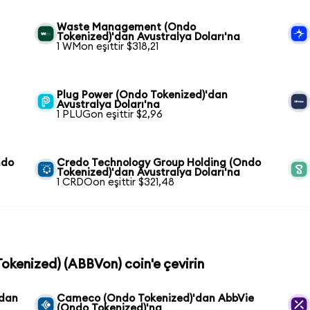
Waste Management (Ondo
Tokenized)'dan Avustralya Doları'na
1 WMon eşittir $318,21
Plug Power (Ondo Tokenized)'dan
Avustralya Doları'na
1 PLUGon eşittir $2,96
ndo
Credo Technology Group Holding (Ondo
Tokenized)'dan Avustralya Doları'na
1 CRDOon eşittir $321,48
Tokenized) (ABBVon) coin'e çevirin
'dan
Cameco (Ondo Tokenized)'dan AbbVie
(Ondo Tokenized)'na