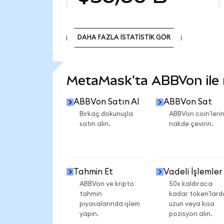
DAHA FAZLA İSTATİSTİK GÖR
DAHA FAZLA İSTATİSTİK GÖR
MetaMask'ta ABBVon ile n
ABBVon Satın Al
ABBVon Sat
Birkaç dokunuşla
ABBVon coin'lerin
satın alın.
nakde çevirin.
Tahmin Et
Vadeli İşlemler
ABBVon ve kripto
50x kaldıraca
tahmin
kadar token'lard
piyasalarında işlem
uzun veya kısa
yapın.
pozisyon alın.