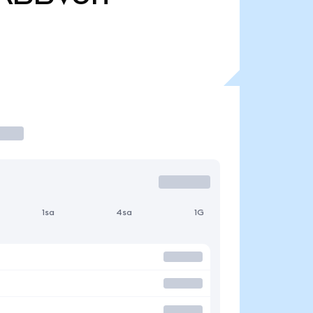
1sa
4sa
1G