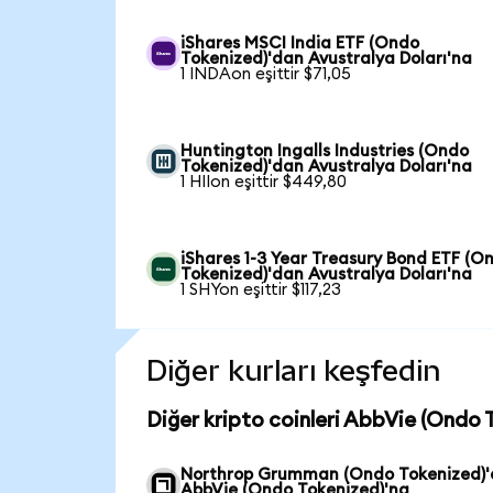
iShares MSCI India ETF (Ondo
Tokenized)'dan Avustralya Doları'na
1 INDAon eşittir $71,05
Huntington Ingalls Industries (Ondo
Tokenized)'dan Avustralya Doları'na
1 HIIon eşittir $449,80
iShares 1-3 Year Treasury Bond ETF (O
Tokenized)'dan Avustralya Doları'na
1 SHYon eşittir $117,23
Diğer kurları keşfedin
Diğer kripto coinleri AbbVie (Ondo 
Northrop Grumman (Ondo Tokenized)
AbbVie (Ondo Tokenized)'na