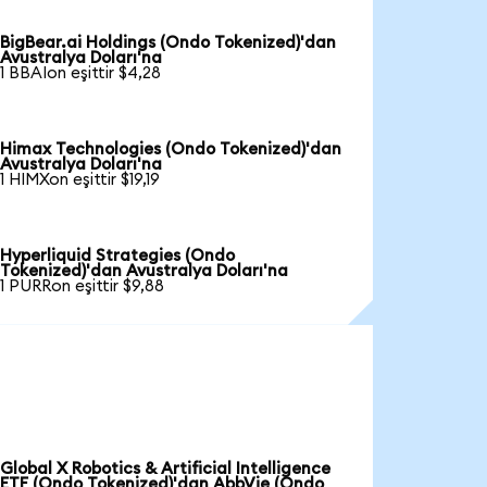
BigBear.ai Holdings (Ondo Tokenized)'dan
Avustralya Doları'na
1 BBAIon eşittir $4,28
Himax Technologies (Ondo Tokenized)'dan
Avustralya Doları'na
1 HIMXon eşittir $19,19
Hyperliquid Strategies (Ondo
Tokenized)'dan Avustralya Doları'na
1 PURRon eşittir $9,88
Global X Robotics & Artificial Intelligence
ETF (Ondo Tokenized)'dan AbbVie (Ondo