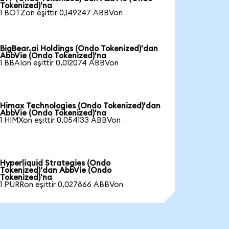
Tokenized)'na
1 BOTZon eşittir 0,149247 ABBVon
BigBear.ai Holdings (Ondo Tokenized)'dan
AbbVie (Ondo Tokenized)'na
1 BBAIon eşittir 0,012074 ABBVon
Himax Technologies (Ondo Tokenized)'dan
AbbVie (Ondo Tokenized)'na
1 HIMXon eşittir 0,054133 ABBVon
Hyperliquid Strategies (Ondo
Tokenized)'dan AbbVie (Ondo
Tokenized)'na
1 PURRon eşittir 0,027866 ABBVon