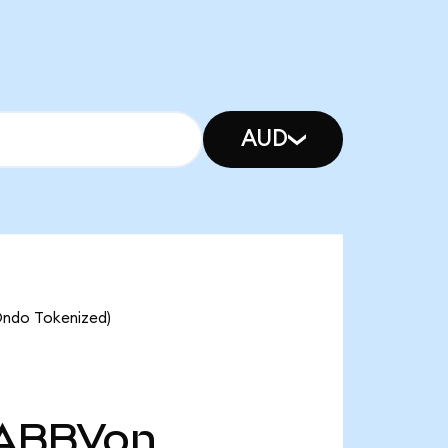
AUD
Ondo Tokenized)
ABBVon