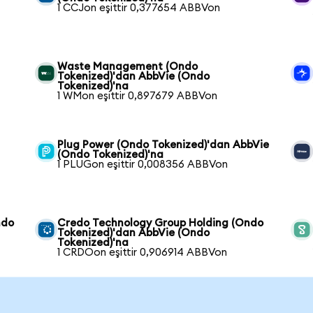
1 CCJon eşittir 0,377654 ABBVon
Waste Management (Ondo
Tokenized)'dan AbbVie (Ondo
Tokenized)'na
1 WMon eşittir 0,897679 ABBVon
Plug Power (Ondo Tokenized)'dan AbbVie
(Ondo Tokenized)'na
1 PLUGon eşittir 0,008356 ABBVon
ndo
Credo Technology Group Holding (Ondo
Tokenized)'dan AbbVie (Ondo
Tokenized)'na
1 CRDOon eşittir 0,906914 ABBVon