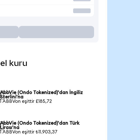
cel kuru
AbbVie (Ondo Tokenized)'dan İngiliz

Sterlini'na
1 ABBVon eşittir £185,72
AbbVie (Ondo Tokenized)'dan Türk

Lirası'na
1 ABBVon eşittir ₺11.903,37