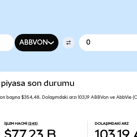
ABBVON
 piyasa son durumu
on başına $354,48. Dolaşımdaki arzı 103,19 ABBVon ve AbbVie (
İŞLEM HACMI
(24S)
DOLAŞIMDAKI ARZ
$77,23 B
103,19