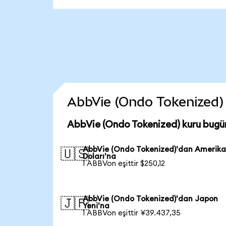
AbbVie (Ondo Tokenized) c
AbbVie (Ondo Tokenized) kuru bugü
AbbVie (Ondo Tokenized)'dan Amerik
🇺🇸
Doları'na
1 ABBVon eşittir $250,12
AbbVie (Ondo Tokenized)'dan Japon
🇯🇵
Yeni'na
1 ABBVon eşittir ¥39.437,35