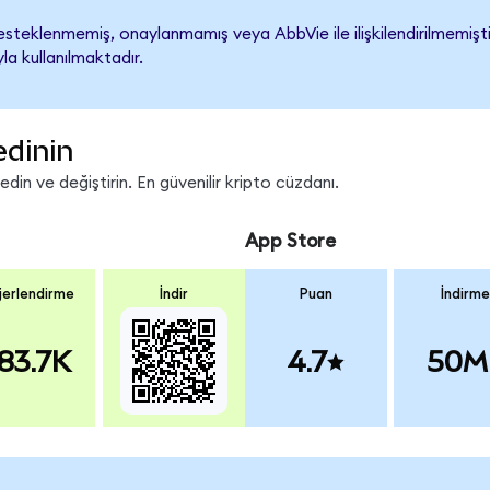
teklenmemiş, onaylanmamış veya AbbVie ile ilişkilendirilmemiştir.
a kullanılmaktadır.
edinin
in ve değiştirin. En güvenilir kripto cüzdanı.
App Store
erlendirme
İndir
Puan
İndirme
83.7K
4.7
50M