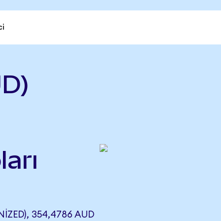
ci
UD)
ları
IZED), 354,4786 AUD