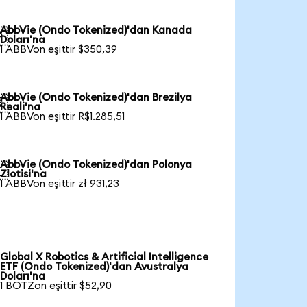
AbbVie (Ondo Tokenized)'dan Kanada

Doları'na
1 ABBVon eşittir $350,39
AbbVie (Ondo Tokenized)'dan Brezilya

Reali'na
1 ABBVon eşittir R$1.285,51
AbbVie (Ondo Tokenized)'dan Polonya

Zlotisi'na
1 ABBVon eşittir zł 931,23
Global X Robotics & Artificial Intelligence
ETF (Ondo Tokenized)'dan Avustralya
Doları'na
1 BOTZon eşittir $52,90