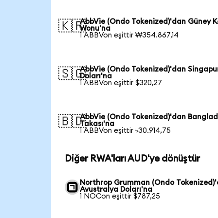
AbbVie (Ondo Tokenized)'dan Güney K
🇰🇷
Wonu'na
1 ABBVon eşittir ₩354.867,14
AbbVie (Ondo Tokenized)'dan Singapu
🇸🇬
Doları'na
1 ABBVon eşittir $320,27
AbbVie (Ondo Tokenized)'dan Bangla
🇧🇩
Takası'na
1 ABBVon eşittir ৳30.914,75
Diğer RWA'ları AUD'ye dönüştür
Northrop Grumman (Ondo Tokenized)
Avustralya Doları'na
1 NOCon eşittir $787,25