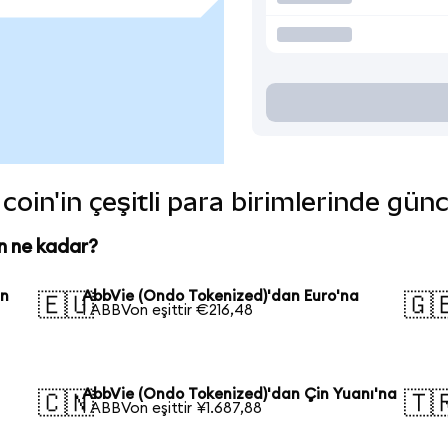
oin'in çeşitli para birimlerinde gün
n ne kadar?
an
AbbVie (Ondo Tokenized)'dan Euro'na
🇪🇺
🇬
1 ABBVon eşittir €216,48
AbbVie (Ondo Tokenized)'dan Çin Yuanı'na
🇨🇳
🇹
1 ABBVon eşittir ¥1.687,88