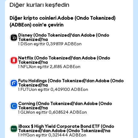
Diğer kurları keşfedin
Diğer kripto coinleri Adobe (Ondo Tokenized)
(ADBEon) coin'e çevirin
Disney (Ondo Tokenized)'dan Adobe (Ondo
Tokenized)'na
1 DISon eşittir 0,398119 ADBEon
Netflix (Ondo Tokenized)'dan Adobe (Ondo
Tokenized)'na
1 NFLXon eşittir 2,8185 ADBEon
Futu Holdings (Ondo Tokenized)'dan Adobe (Ondo
Tokenized)'na
1 FUTUon eşittir 0,409100 ADBEon
Corning (Ondo Tokenized)'dan Adobe (Ondo
Tokenized)'na
1 GLWon eşittir 0,608524 ADBEon
iBoxx $ High Yield Corporate Bond ETF (Ondo
Tokenized)'dan Adobe (Ondo Tokenized)'na
1 HYGon eşittir 0,321444 ADBEon