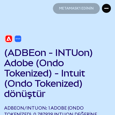
METAMASK'I EDİNİN
METAMASK'I EDİNİN
(ADBEon - INTUon)
Adobe (Ondo
Tokenized) - Intuit
(Ondo Tokenized)
dönüştür
ADBEON/INTUON: 1 ADOBE (ONDO
TOKENIZED), 0,787929 INTUON DEĞERINE