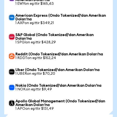
Amerikan Doları'na
1 EWYon eşittir $165,63
American Express (Ondo Tokenized)'dan Amerikan
Doları'na
1 AXPon eşittir $349,21
S&P Global (Ondo Tokenized)'dan Amerikan
Doları'na
1 SPGIon eşittir $428,29
Reddit (Ondo Tokenized)'dan Amerikan Doları'na
1 RDDTon eşittir $152,24
Uber (Ondo Tokenized)'dan Amerikan Doları'na
1 UBERon eşittir $70,20
Nokia (Ondo Tokenized)'dan Amerikan Doları'na
1 NOKon eşittir $9,49
Apollo Global Management (Ondo Tokenized)'dan
Amerikan Doları'na
1 APOon eşittir $131,49