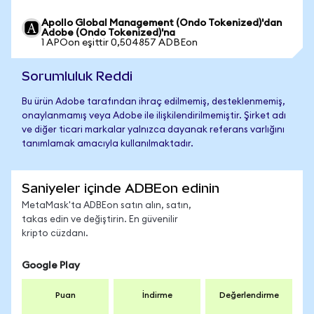
Apollo Global Management (Ondo Tokenized)'dan
Adobe (Ondo Tokenized)'na
1 APOon eşittir 0,504857 ADBEon
Sorumluluk Reddi
Bu ürün Adobe tarafından ihraç edilmemiş, desteklenmemiş,
onaylanmamış veya Adobe ile ilişkilendirilmemiştir. Şirket adı
ve diğer ticari markalar yalnızca dayanak referans varlığını
tanımlamak amacıyla kullanılmaktadır.
Saniyeler içinde ADBEon edinin
MetaMask'ta ADBEon satın alın, satın,
takas edin ve değiştirin. En güvenilir
kripto cüzdanı.
Google Play
Puan
İndirme
Değerlendirme