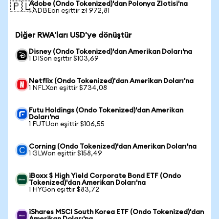
Adobe (Ondo Tokenized)'dan Polonya Zlotisi'na
🇵🇱
1 ADBEon eşittir zł 972,81
Diğer RWA'ları USD'ye dönüştür
Disney (Ondo Tokenized)'dan Amerikan Doları'na
1 DISon eşittir $103,69
Netflix (Ondo Tokenized)'dan Amerikan Doları'na
1 NFLXon eşittir $734,08
Futu Holdings (Ondo Tokenized)'dan Amerikan
Doları'na
1 FUTUon eşittir $106,55
Corning (Ondo Tokenized)'dan Amerikan Doları'na
1 GLWon eşittir $158,49
iBoxx $ High Yield Corporate Bond ETF (Ondo
Tokenized)'dan Amerikan Doları'na
1 HYGon eşittir $83,72
iShares MSCI South Korea ETF (Ondo Tokenized)'dan