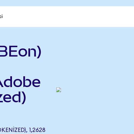
ci
BEon)
 Adobe
zed)
ENIZED), 1,2628