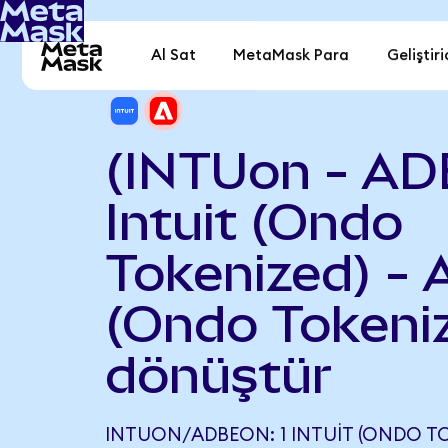
Al Sat
MetaMask Para
Geliştiri
(INTUon - AD
Intuit (Ondo
Tokenized) -
(Ondo Tokeni
dönüştür
INTUON/ADBEON: 1 INTUIT (ONDO TOK