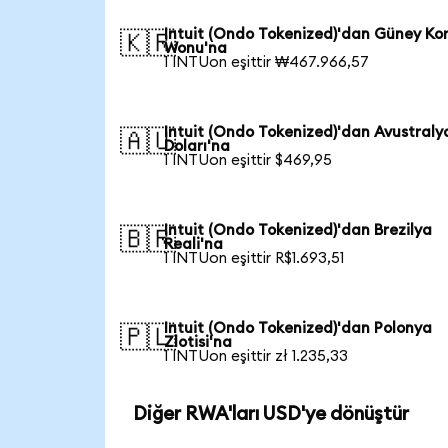
Intuit (Ondo Tokenized)'dan Güney Ko
🇰🇷
Wonu'na
1 INTUon eşittir ₩467.966,57
Intuit (Ondo Tokenized)'dan Avustraly
🇦🇺
Doları'na
1 INTUon eşittir $469,95
Intuit (Ondo Tokenized)'dan Brezilya
🇧🇷
Reali'na
1 INTUon eşittir R$1.693,51
Intuit (Ondo Tokenized)'dan Polonya
🇵🇱
Zlotisi'na
1 INTUon eşittir zł 1.235,33
Diğer RWA'ları USD'ye dönüştür