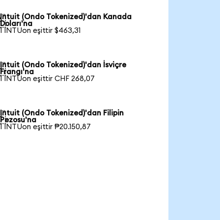
Intuit (Ondo Tokenized)'dan Kanada

Doları'na
1 INTUon eşittir $463,31
Intuit (Ondo Tokenized)'dan İsviçre

Frangı'na
1 INTUon eşittir CHF 268,07
Intuit (Ondo Tokenized)'dan Filipin

Pezosu'na
1 INTUon eşittir ₱20.150,87