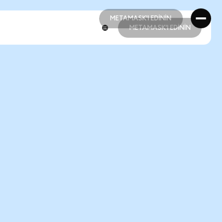
METAMASK'I EDİNİN
METAMASK'I EDİNİN
METAMASK'I EDİNİN
METAMASK'I EDİNİN