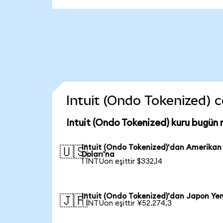
Intuit (Ondo Tokenized) co
Intuit (Ondo Tokenized) kuru bugün 
Intuit (Ondo Tokenized)'dan Amerikan
🇺🇸
Doları'na
1 INTUon eşittir $332,14
Intuit (Ondo Tokenized)'dan Japon Yen
🇯🇵
1 INTUon eşittir ¥52.274,3