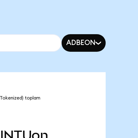
ADBEON
o Tokenized) toplam
INTUon