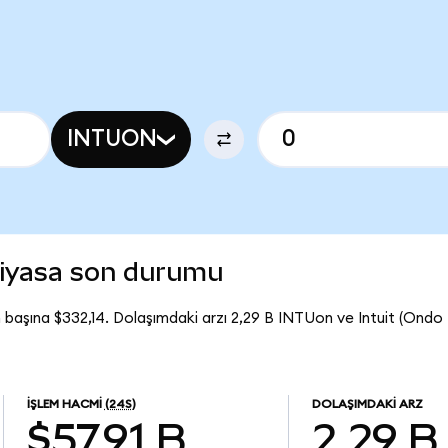
INTUON
piyasa son durumu
 başına $332,14. Dolaşımdaki arzı 2,29 B INTUon ve Intuit (Ond
İŞLEM HACMI
(24S)
DOLAŞIMDAKI ARZ
$57,91 B
2,29 B