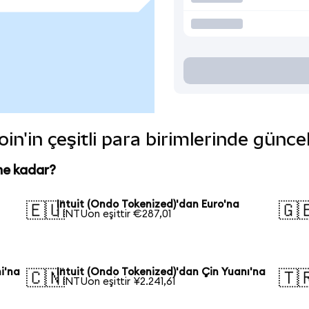
in'in çeşitli para birimlerinde günce
ne kadar?
Intuit (Ondo Tokenized)'dan Euro'na
🇪🇺
🇬
1 INTUon eşittir €287,01
i'na
Intuit (Ondo Tokenized)'dan Çin Yuanı'na
🇨🇳
🇹
1 INTUon eşittir ¥2.241,61