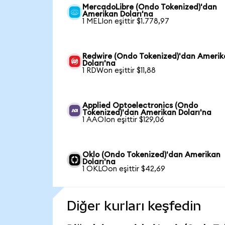
MercadoLibre (Ondo Tokenized)'dan
Amerikan Doları'na
1 MELIon eşittir $1.778,97
Redwire (Ondo Tokenized)'dan Ameri
Doları'na
1 RDWon eşittir $11,88
Applied Optoelectronics (Ondo
Tokenized)'dan Amerikan Doları'na
1 AAOIon eşittir $129,06
Oklo (Ondo Tokenized)'dan Amerikan
Doları'na
1 OKLOon eşittir $42,69
Diğer kurları keşfedin