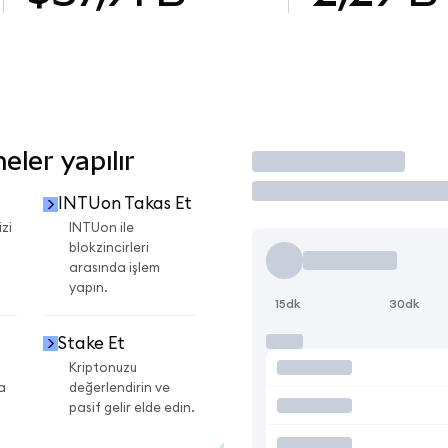
ler yapılır
İşlem Yap
INTUon Takas Et
zi
INTUon ile
blokzincirleri
arasında işlem
yapın.
15dk
30dk
Stake Et
Kriptonuzu
a
değerlendirin ve
pasif gelir elde edin.