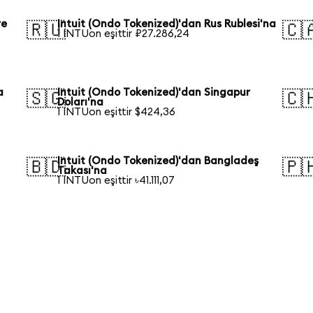
re
Intuit (Ondo Tokenized)'dan Rus Rublesi'na
🇷🇺
🇨
1 INTUon eşittir ₽27.286,24
a
Intuit (Ondo Tokenized)'dan Singapur
🇸🇬
🇨
Doları'na
1 INTUon eşittir $424,36
Intuit (Ondo Tokenized)'dan Bangladeş
🇧🇩
🇵
Takası'na
1 INTUon eşittir ৳41.111,07