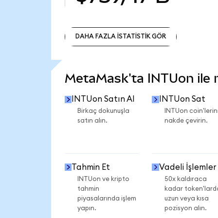
DAHA FAZLA İSTATİSTİK GÖR
DAHA FAZLA İSTATİSTİK GÖR
MetaMask'ta INTUon ile ne
INTUon Satın Al
INTUon Sat
Birkaç dokunuşla
INTUon coin'lerini
satın alın.
nakde çevirin.
Tahmin Et
Vadeli İşlemler
INTUon ve kripto
50x kaldıraca
tahmin
kadar token'lard
piyasalarında işlem
uzun veya kısa
yapın.
pozisyon alın.