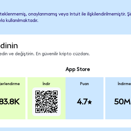
eklenmemiş, onaylanmamış veya Intuit ile ilişkilendirilmemiştir. Şi
a kullanılmaktadır.
dinin
in ve değiştirin. En güvenilir kripto cüzdanı.
App Store
erlendirme
İndir
Puan
İndirme
83.8K
4.7
50M