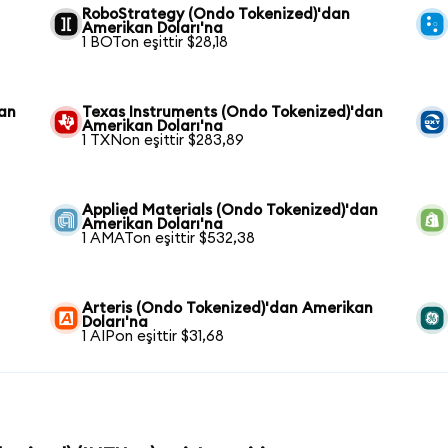
RoboStrategy (Ondo Tokenized)'dan
Amerikan Doları'na
1 BOTon eşittir $28,18
kan
Texas Instruments (Ondo Tokenized)'dan
Amerikan Doları'na
1 TXNon eşittir $283,89
Applied Materials (Ondo Tokenized)'dan
Amerikan Doları'na
1 AMATon eşittir $532,38
Arteris (Ondo Tokenized)'dan Amerikan
Doları'na
1 AIPon eşittir $31,68