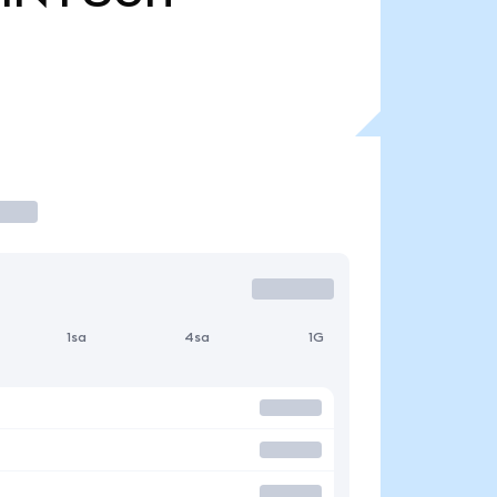
1sa
4sa
1G