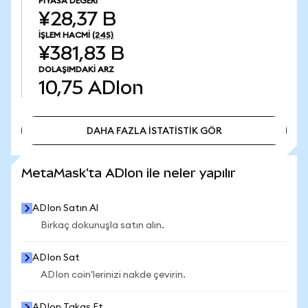
PIYASA DEĞERI
¥28,37 B
İŞLEM HACMI
(24S)
¥381,83 B
DOLAŞIMDAKI ARZ
10,75
ADIon
DAHA FAZLA İSTATİSTİK GÖR
DAHA FAZLA İSTATİSTİK GÖR
MetaMask'ta ADIon ile neler yapılır
ADIon Satın Al
Birkaç dokunuşla satın alın.
ADIon Sat
ADIon coin'lerinizi nakde çevirin.
ADIon Takas Et