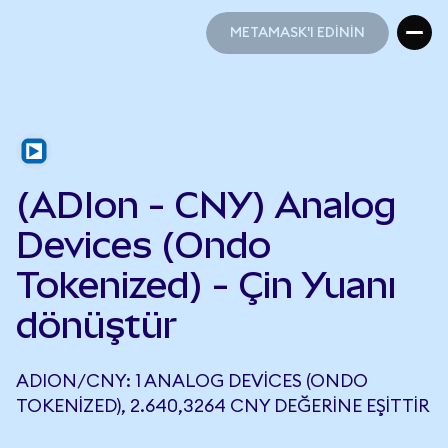
METAMASK'I EDİNİN
METAMASK'I EDİNİN
(ADIon - CNY) Analog
Devices (Ondo
Tokenized) - Çin Yuanı
dönüştür
ADION/CNY: 1 ANALOG DEVICES (ONDO
TOKENIZED), 2.640,3264 CNY DEĞERINE EŞITTIR