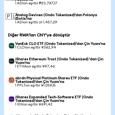
1 ADIon eşittir ₱23.787,17
Analog Devices (Ondo Tokenized)'dan Polonya
🇵🇱
Zlotisi'na
1 ADIon eşittir zł 1.457,29
Diğer RWA'ları CNY'ye dönüştür
VanEck CLO ETF (Ondo Tokenized)'dan Çin Yuanı'na
1 CLOIon eşittir ¥362,94
iShares Ethereum Trust (Ondo Tokenized) 'dan Çin
Yuanı'na
1 ETHAon eşittir ¥97,46
abrdn Physical Platinum Shares ETF (Ondo
Tokenized)'dan Çin Yuanı'na
1 PPLTon eşittir ¥1.059,15
iShares Expanded Tech-Software ETF (Ondo
Tokenized)'dan Çin Yuanı'na
1 IGVon eşittir ¥691,42