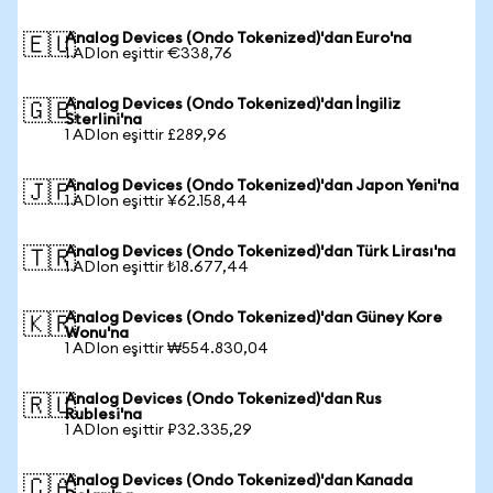
Analog Devices (Ondo Tokenized)'dan Euro'na
🇪🇺
1 ADIon eşittir €338,76
Analog Devices (Ondo Tokenized)'dan İngiliz
🇬🇧
Sterlini'na
1 ADIon eşittir £289,96
Analog Devices (Ondo Tokenized)'dan Japon Yeni'na
🇯🇵
1 ADIon eşittir ¥62.158,44
Analog Devices (Ondo Tokenized)'dan Türk Lirası'na
🇹🇷
1 ADIon eşittir ₺18.677,44
Analog Devices (Ondo Tokenized)'dan Güney Kore
🇰🇷
Wonu'na
1 ADIon eşittir ₩554.830,04
Analog Devices (Ondo Tokenized)'dan Rus
🇷🇺
Rublesi'na
1 ADIon eşittir ₽32.335,29
Analog Devices (Ondo Tokenized)'dan Kanada
🇨🇦