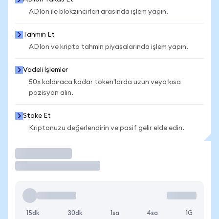
ADIon ile blokzincirleri arasında işlem yapın.
Tahmin Et
ADIon ve kripto tahmin piyasalarında işlem yapın.
Vadeli İşlemler
50x kaldıraca kadar token'larda uzun veya kısa
pozisyon alın.
Stake Et
Kriptonuzu değerlendirin ve pasif gelir elde edin.
İşlem Yap
15dk
30dk
1sa
4sa
1G