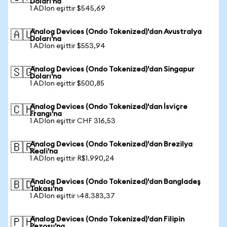
Doları'na
1 ADIon eşittir $545,69
Analog Devices (Ondo Tokenized)'dan Avustralya
🇦🇺
Doları'na
1 ADIon eşittir $553,94
Analog Devices (Ondo Tokenized)'dan Singapur
🇸🇬
Doları'na
1 ADIon eşittir $500,85
Analog Devices (Ondo Tokenized)'dan İsviçre
🇨🇭
Frangı'na
1 ADIon eşittir CHF 316,53
Analog Devices (Ondo Tokenized)'dan Brezilya
🇧🇷
Reali'na
1 ADIon eşittir R$1.990,24
Analog Devices (Ondo Tokenized)'dan Bangladeş
🇧🇩
Takası'na
1 ADIon eşittir ৳48.383,37
Analog Devices (Ondo Tokenized)'dan Filipin
🇵🇭
Pezosu'na