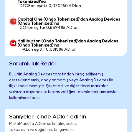
Tokenized)'na
1 DTCRon eşittir 0,070250 ADIon
Capital One (Ondo Tokenized)'dan Analog Devices
(Ondo Tokenized)'na
1 COFon eşittir 0,569488 ADIon
Halliburton (Ondo Tokenized)'dan Analog Devices
(Ondo Tokenized)'na
1 HALon eşittir 0,081388 ADIon
Sorumluluk Reddi
Bu ürün Analog Devices tarafından ihraç edilmemiş,
desteklenmemiş, onaylanmamış veya Analog Devices ile
ilişkilendirilmemiştir. Şirket adı ve diğer ticari markalar
yalnızca dayanak referans varlığını tanımlamak amacıyla
kullanılmaktadır.
Saniyeler içinde ADIon edinin
MetaMask'ta ADIon satın alın, satın,
takas edin ve değiştirin. En güvenilir