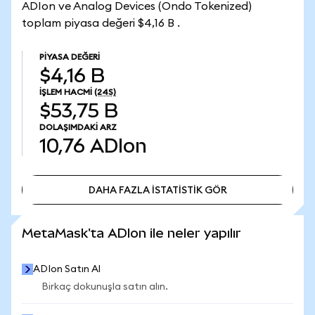
ADIon ve Analog Devices (Ondo Tokenized)
toplam piyasa değeri $4,16 B .
PIYASA DEĞERI
$4,16 B
İŞLEM HACMI
(24S)
$53,75 B
DOLAŞIMDAKI ARZ
10,76
ADIon
DAHA FAZLA İSTATİSTİK GÖR
DAHA FAZLA İSTATİSTİK GÖR
MetaMask'ta ADIon ile neler yapılır
ADIon Satın Al
Birkaç dokunuşla satın alın.