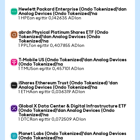
Hewlett Packard Enterprise (Ondo Tokenized)'dan
Analog Devices (Ondo Tokenized)'na
1 HPEon eşittir 0,142635 ADIon
abrdn Physical Platinum Shares ETF (Ondo
Tokenized)'dan Analog Devices (Ondo
Tokenized)'na
1 PPLTon eşittir 0,407855 ADIon
T-Mobile US (Ondo Tokenized)'dan Analog Devices
(Ondo Tokenized)'na
1 TMUSon eşittir 0,457101 ADIon
iShares Ethereum Trust (Ondo Tokenized) 'dan
Analog Devices (Ondo Tokenized)'na
1 ETHAon eşittir 0,036319 ADIon
Global X Data Center & Digital Infrastructure ETF
(Ondo Tokenized)'dan Analog Devices (Ondo
Tokenized)'na
1 DTCRon eşittir 0,072509 ADIon
Planet Labs (Ondo Tokenized)'dan Analog Devices
(Ondo Tokenized)'na