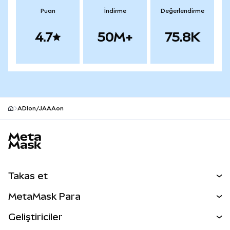
Puan
İndirme
Değerlendirme
4.7
50M+
75.8K
ADIon/JAAAon
MetaMask site alt bilgisi
Takas et
Takas İşlemleri
MetaMask Para
Tahmin Et
YENİ
Kripto Al
Geliştiriciler
Perps
YENİ
MetaMask Kart
Dökümantasyon