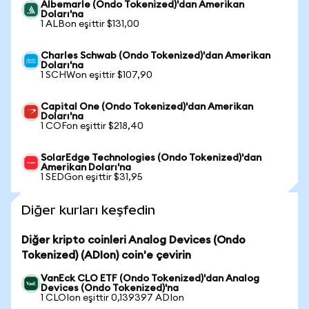
Albemarle (Ondo Tokenized)'dan Amerikan
Doları'na
1 ALBon eşittir $131,00
Charles Schwab (Ondo Tokenized)'dan Amerikan
Doları'na
1 SCHWon eşittir $107,90
Capital One (Ondo Tokenized)'dan Amerikan
Doları'na
1 COFon eşittir $218,40
SolarEdge Technologies (Ondo Tokenized)'dan
Amerikan Doları'na
1 SEDGon eşittir $31,95
Diğer kurları keşfedin
Diğer kripto coinleri Analog Devices (Ondo
Tokenized) (ADIon) coin'e çevirin
VanEck CLO ETF (Ondo Tokenized)'dan Analog
Devices (Ondo Tokenized)'na
1 CLOIon eşittir 0,139397 ADIon