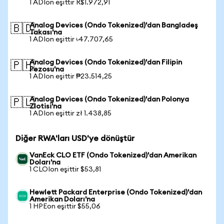
1 ADIon eşittir R$1.972,91
Analog Devices (Ondo Tokenized)'dan Bangladeş
🇧🇩
Takası'na
1 ADIon eşittir ৳47.707,65
Analog Devices (Ondo Tokenized)'dan Filipin
🇵🇭
Pezosu'na
1 ADIon eşittir ₱23.514,25
Analog Devices (Ondo Tokenized)'dan Polonya
🇵🇱
Zlotisi'na
1 ADIon eşittir zł 1.438,85
Diğer RWA'ları USD'ye dönüştür
VanEck CLO ETF (Ondo Tokenized)'dan Amerikan
Doları'na
1 CLOIon eşittir $53,81
Hewlett Packard Enterprise (Ondo Tokenized)'dan
Amerikan Doları'na
1 HPEon eşittir $55,06