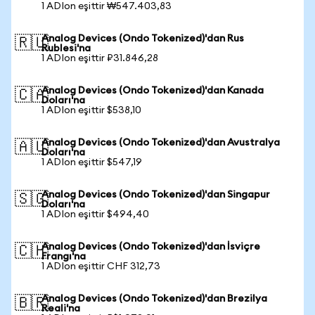
1 ADIon eşittir ₩547.403,83
Analog Devices (Ondo Tokenized)'dan Rus
🇷🇺
Rublesi'na
1 ADIon eşittir ₽31.846,28
Analog Devices (Ondo Tokenized)'dan Kanada
🇨🇦
Doları'na
1 ADIon eşittir $538,10
Analog Devices (Ondo Tokenized)'dan Avustralya
🇦🇺
Doları'na
1 ADIon eşittir $547,19
Analog Devices (Ondo Tokenized)'dan Singapur
🇸🇬
Doları'na
1 ADIon eşittir $494,40
Analog Devices (Ondo Tokenized)'dan İsviçre
🇨🇭
Frangı'na
1 ADIon eşittir CHF 312,73
Analog Devices (Ondo Tokenized)'dan Brezilya
🇧🇷
Reali'na