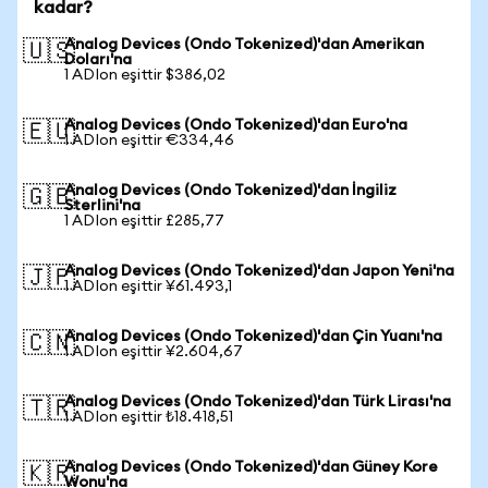
kadar?
Analog Devices (Ondo Tokenized)'dan Amerikan
🇺🇸
Doları'na
1 ADIon eşittir $386,02
Analog Devices (Ondo Tokenized)'dan Euro'na
🇪🇺
1 ADIon eşittir €334,46
Analog Devices (Ondo Tokenized)'dan İngiliz
🇬🇧
Sterlini'na
1 ADIon eşittir £285,77
Analog Devices (Ondo Tokenized)'dan Japon Yeni'na
🇯🇵
1 ADIon eşittir ¥61.493,1
Analog Devices (Ondo Tokenized)'dan Çin Yuanı'na
🇨🇳
1 ADIon eşittir ¥2.604,67
Analog Devices (Ondo Tokenized)'dan Türk Lirası'na
🇹🇷
1 ADIon eşittir ₺18.418,51
Analog Devices (Ondo Tokenized)'dan Güney Kore
🇰🇷
Wonu'na