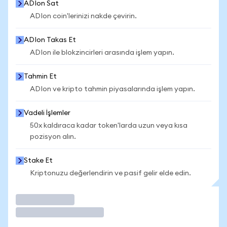
ADIon Sat
ADIon coin'lerinizi nakde çevirin.
ADIon Takas Et
ADIon ile blokzincirleri arasında işlem yapın.
Tahmin Et
ADIon ve kripto tahmin piyasalarında işlem yapın.
Vadeli İşlemler
50x kaldıraca kadar token'larda uzun veya kısa
pozisyon alın.
Stake Et
Kriptonuzu değerlendirin ve pasif gelir elde edin.
İşlem Yap