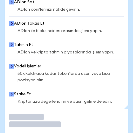
ADIon Sat
ADIon coin'lerinizi nakde çevirin.
ADIon Takas Et
ADIon ile blokzincirleri arasında işlem yapın.
Tahmin Et
ADIon ve kripto tahmin piyasalarında işlem yapın.
Vadeli İşlemler
50x kaldıraca kadar token'larda uzun veya kısa
pozisyon alın.
Stake Et
Kriptonuzu değerlendirin ve pasif gelir elde edin.
İşlem Yap