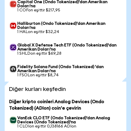
Capital One (Ondo Tokenized)'dan Amerikan
Doları'na
1 COFon eşittir $217,95
Halliburton (Ondo Tokenized)'dan Amerikan
Doları'na
1 HALon eşittir $32,24
Global X Defense Tech ETF (Ondo Tokenized)'dan
Amerikan Doları'na
1 SHLDon eşittir $69,28
Fidelity Solana Fund (Ondo Tokenized) 'dan
Amerikan Doları'na
1 FSOLon eşittir $8,74
Diğer kurları keşfedin
Diğer kripto coinleri Analog Devices (Ondo
Tokenized) (ADIon) coin'e çevirin
VanEck CLO ETF (Ondo Tokenized)'dan Analog
Devices (Ondo Tokenized)'na
1 CLOIon eşittir 0,138166 ADIon