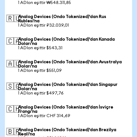
1 ADIon eşittir ₩548.311,85
Analog Devices (Ondo Tokenized)'dan Rus
🇷🇺
Rublesi'na
1 ADIon eşittir ₽32.039,01
Analog Devices (Ondo Tokenized)'dan Kanada
🇨🇦
Doları'na
1 ADIon eşittir $543,31
Analog Devices (Ondo Tokenized)'dan Avustralya
🇦🇺
Doları'na
1 ADIon eşittir $551,09
Analog Devices (Ondo Tokenized)'dan Singapur
🇸🇬
Doları'na
1 ADIon eşittir $497,76
Analog Devices (Ondo Tokenized)'dan İsviçre
🇨🇭
Frangı'na
1 ADIon eşittir CHF 314,69
Analog Devices (Ondo Tokenized)'dan Brezilya
🇧🇷
Reali'na