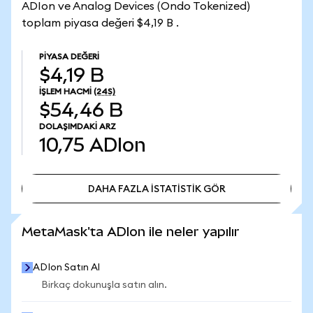
ADIon ve Analog Devices (Ondo Tokenized)
toplam piyasa değeri $4,19 B .
PIYASA DEĞERI
$4,19 B
İŞLEM HACMI
(24S)
$54,46 B
DOLAŞIMDAKI ARZ
10,75
ADIon
DAHA FAZLA İSTATİSTİK GÖR
DAHA FAZLA İSTATİSTİK GÖR
MetaMask'ta ADIon ile neler yapılır
ADIon Satın Al
Birkaç dokunuşla satın alın.