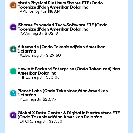
abrdn Physical Platinum Shares ETF (Ondo
Tokenized)'dan Amerikan Doları'na
1 PPLTon eşittir $158,14
iShares Expanded Tech-Software ETF (Ondo
Tokenized)'dan Amerikan Doları'na
1 IGVon eşittir $102,18
Albemarle (Ondo Tokenized)'dan Amerikan
Doları'na
1 ALBon eşittir $129,60
Hewlett Packard Enterprise (Ondo Tokenized)'dan
Amerikan Doları'na
1 HPEon eşittir $53,08
Planet Labs (Ondo Tokenized)'dan Amerikan
Doları'na
1 PLon eşittir $23,97
Global X Data Center & Digital Infrastructure ETF
(Ondo Tokenized)'dan Amerikan Doları'na
1 DTCRon eşittir $27,50