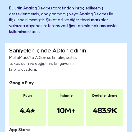
Bu ürün Analog Devices tarafından ihraç edilmemiş,
desteklenmemiş, onaylanmamış veya Analog Devices ile
ilişkilendirilmemiştir. Şirket adı ve diğer ticari markalar
yalnızca dayanak referans varlığını tanımlamak amacıyla
kullanılmaktadır.
Saniyeler içinde ADIon edinin
MetaMask'ta ADIon satın alın, satın,
takas edin ve değiştirin. En güvenilir
kripto cüzdanı.
Google Play
Puan
İndirme
Değerlendirme
4.4
10M+
483.9K
App Store