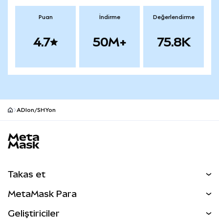
Puan
İndirme
Değerlendirme
4.7
50M+
75.8K
ADIon/SHYon
MetaMask site alt bilgisi
Takas et
Takas İşlemleri
MetaMask Para
Tahmin Et
YENİ
Kripto Al
Geliştiriciler