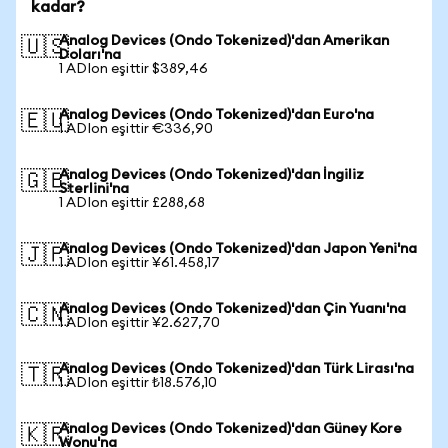
kadar?
Analog Devices (Ondo Tokenized)'dan Amerikan
🇺🇸
Doları'na
1 ADIon eşittir $389,46
Analog Devices (Ondo Tokenized)'dan Euro'na
🇪🇺
1 ADIon eşittir €336,90
Analog Devices (Ondo Tokenized)'dan İngiliz
🇬🇧
Sterlini'na
1 ADIon eşittir £288,68
Analog Devices (Ondo Tokenized)'dan Japon Yeni'na
🇯🇵
1 ADIon eşittir ¥61.458,17
Analog Devices (Ondo Tokenized)'dan Çin Yuanı'na
🇨🇳
1 ADIon eşittir ¥2.627,70
Analog Devices (Ondo Tokenized)'dan Türk Lirası'na
🇹🇷
1 ADIon eşittir ₺18.576,10
Analog Devices (Ondo Tokenized)'dan Güney Kore
🇰🇷
Wonu'na