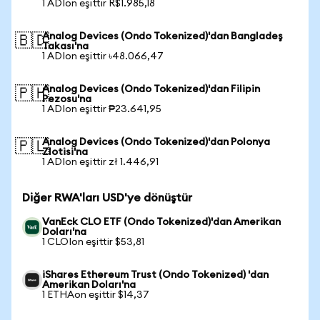
1 ADIon eşittir R$1.985,18
Analog Devices (Ondo Tokenized)'dan Bangladeş
🇧🇩
Takası'na
1 ADIon eşittir ৳48.066,47
Analog Devices (Ondo Tokenized)'dan Filipin
🇵🇭
Pezosu'na
1 ADIon eşittir ₱23.641,95
Analog Devices (Ondo Tokenized)'dan Polonya
🇵🇱
Zlotisi'na
1 ADIon eşittir zł 1.446,91
Diğer RWA'ları USD'ye dönüştür
VanEck CLO ETF (Ondo Tokenized)'dan Amerikan
Doları'na
1 CLOIon eşittir $53,81
iShares Ethereum Trust (Ondo Tokenized) 'dan
Amerikan Doları'na
1 ETHAon eşittir $14,37