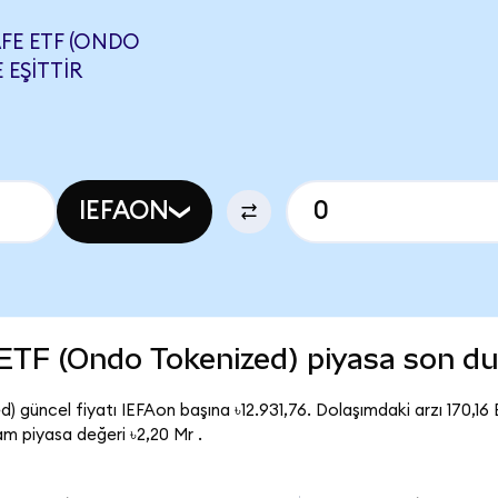
AFE ETF (ONDO
 EŞITTIR
IEFAON
ETF (Ondo Tokenized) piyasa son d
güncel fiyatı IEFAon başına ৳12.931,76. Dolaşımdaki arzı 170,16 
 piyasa değeri ৳2,20 Mr .