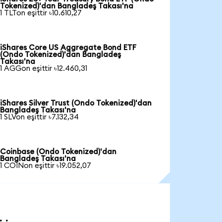
Tokenized)'dan Bangladeş Takası'na
1 TLTon eşittir ৳10.610,27
iShares Core US Aggregate Bond ETF
(Ondo Tokenized)'dan Bangladeş
Takası'na
1 AGGon eşittir ৳12.460,31
iShares Silver Trust (Ondo Tokenized)'dan
Bangladeş Takası'na
1 SLVon eşittir ৳7.132,34
Coinbase (Ondo Tokenized)'dan
Bangladeş Takası'na
1 COINon eşittir ৳19.052,07