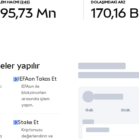
ŞLEM HACMI
(24S)
DOLAŞIMDAKI ARZ
৳95,73 Mn
170,16 B
ler yapılır
İşlem Yap
IEFAon Takas Et
i
IEFAon ile
blokzincirleri
arasında işlem
yapın.
15dk
30dk
Stake Et
Kriptonuzu
a
değerlendirin ve