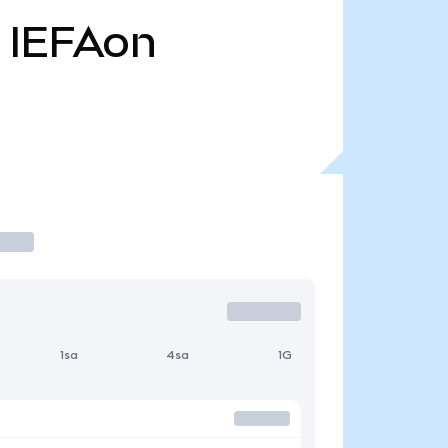
IEFAon
1sa
4sa
1G