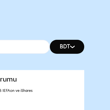
BDT
urumu
B IEFAon ve iShares