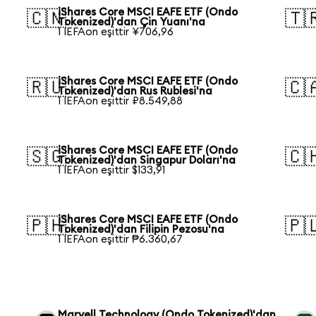
iShares Core MSCI EAFE ETF (Ondo
🇨🇳
🇹
Tokenized)'dan Çin Yuanı'na
1 IEFAon eşittir ¥706,96
iShares Core MSCI EAFE ETF (Ondo
🇷🇺
🇨
Tokenized)'dan Rus Rublesi'na
1 IEFAon eşittir ₽8.549,88
iShares Core MSCI EAFE ETF (Ondo
🇸🇬
🇨
Tokenized)'dan Singapur Doları'na
1 IEFAon eşittir $133,91
iShares Core MSCI EAFE ETF (Ondo
🇵🇭
🇵
Tokenized)'dan Filipin Pezosu'na
1 IEFAon eşittir ₱6.360,67
Marvell Technology (Ondo Tokenized)'dan