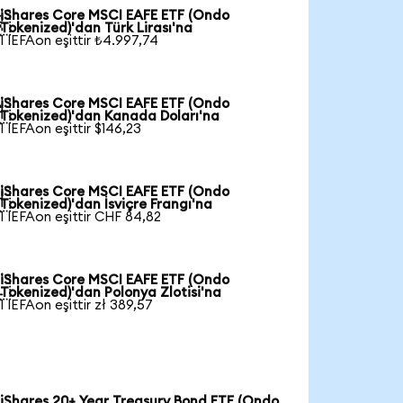
iShares Core MSCI EAFE ETF (Ondo

Tokenized)'dan Türk Lirası'na
1 IEFAon eşittir ₺4.997,74
iShares Core MSCI EAFE ETF (Ondo

Tokenized)'dan Kanada Doları'na
1 IEFAon eşittir $146,23
iShares Core MSCI EAFE ETF (Ondo

Tokenized)'dan İsviçre Frangı'na
1 IEFAon eşittir CHF 84,82
iShares Core MSCI EAFE ETF (Ondo

Tokenized)'dan Polonya Zlotisi'na
1 IEFAon eşittir zł 389,57
iShares 20+ Year Treasury Bond ETF (Ondo