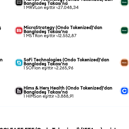
Bangladeş Takası'na
1 MRVLon eşittir ৳27.048,34
ş
MicroStrategy (Ondo Tokenized)'dan
Bangladeş Takası'na
1 MSTRon eşittir ৳12.552,87
an
SoFi Technologies (Ondo Tokenized)'dan
Bangladeş Takası'na
1 SOFIon eşittir ৳2.265,96
Hims & Hers Health (Ondo Tokenized)'dan
Bangladeş Takası'na
1 HIMSon eşittir ৳3.888,91