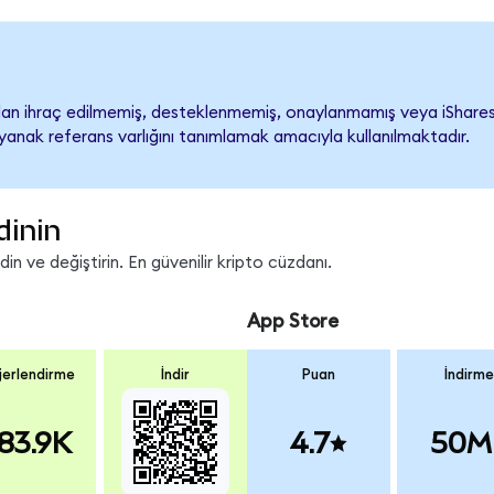
n ihraç edilmemiş, desteklenmemiş, onaylanmamış veya iShares Co
ayanak referans varlığını tanımlamak amacıyla kullanılmaktadır.
dinin
n ve değiştirin. En güvenilir kripto cüzdanı.
App Store
erlendirme
İndir
Puan
İndirme
83.9K
4.7
50M