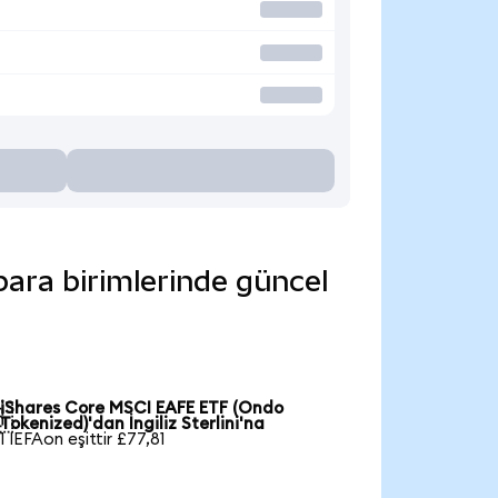
para birimlerinde güncel
iShares Core MSCI EAFE ETF (Ondo

Tokenized)'dan İngiliz Sterlini'na
1 IEFAon eşittir £77,81