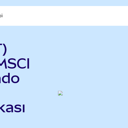
ci
T)
MSCI
ndo
kası