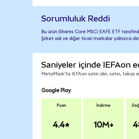
Sorumluluk Reddi
Bu ürün iShares Core MSCI EAFE ETF tarafında
Şirket adı ve diğer ticari markalar yalnızca d
Saniyeler içinde IEFAon e
MetaMask'ta IEFAon satın alın, satın, takas edi
Google Play
Puan
İndirme
Değ
4.4
10M+
4