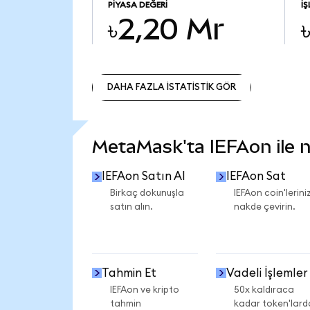
PIYASA DEĞERI
İ
৳2,20 Mr
DAHA FAZLA İSTATİSTİK GÖR
DAHA FAZLA İSTATİSTİK GÖR
MetaMask'ta IEFAon ile ne
IEFAon Satın Al
IEFAon Sat
Birkaç dokunuşla
IEFAon coin'leriniz
satın alın.
nakde çevirin.
Tahmin Et
Vadeli İşlemler
IEFAon ve kripto
50x kaldıraca
tahmin
kadar token'lard