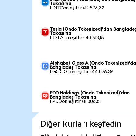
Takası'na
1 INTCon eşittir ৳12.576,32
Tesla (Ondo Tokenized)'dan Banglade
Takası'na
1 TSLAon eşittir ৳40.813,18
Alphabet Class A (Ondo Tokenized)'d
Bangladeş Takası'na
1 GOOGLon eşittir ৳44.076,36
PDD Holdings (Ondo Tokenized)'dan
Bangladeş Takası'na
1 PDDon eşittir ৳11.308,81
Diğer kurları keşfedin