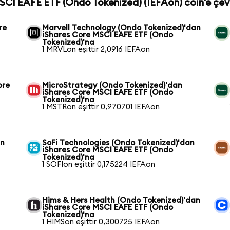
MSCI EAFE ETF (Ondo Tokenized) (IEFAon) coin'e çevi
re
Marvell Technology (Ondo Tokenized)'dan
iShares Core MSCI EAFE ETF (Ondo
Tokenized)'na
1 MRVLon eşittir 2,0916 IEFAon
ore
MicroStrategy (Ondo Tokenized)'dan
iShares Core MSCI EAFE ETF (Ondo
Tokenized)'na
1 MSTRon eşittir 0,970701 IEFAon
an
SoFi Technologies (Ondo Tokenized)'dan
iShares Core MSCI EAFE ETF (Ondo
Tokenized)'na
1 SOFIon eşittir 0,175224 IEFAon
Hims & Hers Health (Ondo Tokenized)'dan
iShares Core MSCI EAFE ETF (Ondo
Tokenized)'na
1 HIMSon eşittir 0,300725 IEFAon