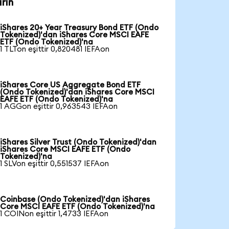
rin
iShares 20+ Year Treasury Bond ETF (Ondo
Tokenized)'dan iShares Core MSCI EAFE
ETF (Ondo Tokenized)'na
1 TLTon eşittir 0,820481 IEFAon
iShares Core US Aggregate Bond ETF
(Ondo Tokenized)'dan iShares Core MSCI
EAFE ETF (Ondo Tokenized)'na
1 AGGon eşittir 0,963543 IEFAon
iShares Silver Trust (Ondo Tokenized)'dan
iShares Core MSCI EAFE ETF (Ondo
Tokenized)'na
1 SLVon eşittir 0,551537 IEFAon
Coinbase (Ondo Tokenized)'dan iShares
Core MSCI EAFE ETF (Ondo Tokenized)'na
1 COINon eşittir 1,4733 IEFAon