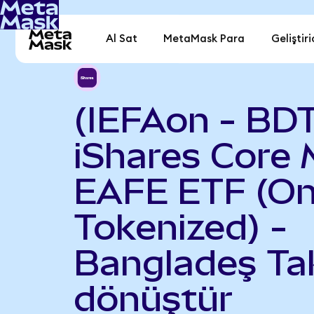
Al Sat
MetaMask Para
Geliştiri
(IEFAon - BD
iShares Core 
EAFE ETF (O
Tokenized) -
Bangladeş Ta
dönüştür