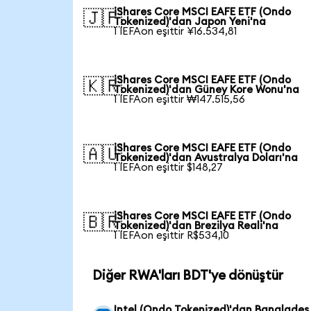
iShares Core MSCI EAFE ETF (Ondo
🇯🇵
Tokenized)'dan Japon Yeni'na
1 IEFAon eşittir ¥16.534,81
iShares Core MSCI EAFE ETF (Ondo
🇰🇷
Tokenized)'dan Güney Kore Wonu'na
1 IEFAon eşittir ₩147.515,56
iShares Core MSCI EAFE ETF (Ondo
🇦🇺
Tokenized)'dan Avustralya Doları'na
1 IEFAon eşittir $148,27
iShares Core MSCI EAFE ETF (Ondo
🇧🇷
Tokenized)'dan Brezilya Reali'na
1 IEFAon eşittir R$534,10
Diğer RWA'ları BDT'ye dönüştür
Intel (Ondo Tokenized)'dan Bangladeş