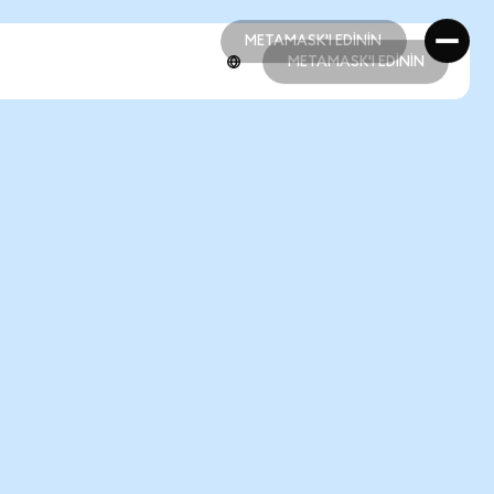
METAMASK'I EDİNİN
METAMASK'I EDİNİN
METAMASK'I EDİNİN
METAMASK'I EDİNİN