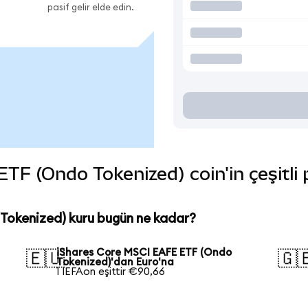
pasif gelir elde edin.
F (Ondo Tokenized) coin'in çeşitli 
Tokenized) kuru bugün ne kadar?
iShares Core MSCI EAFE ETF (Ondo
🇪🇺
🇬
Tokenized)'dan Euro'na
1 IEFAon eşittir €90,66