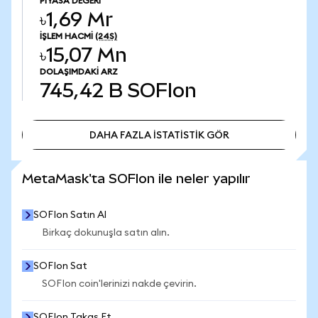
PIYASA DEĞERI
৳1,69 Mr
İŞLEM HACMI
(24S)
৳15,07 Mn
DOLAŞIMDAKI ARZ
745,42 B
SOFIon
DAHA FAZLA İSTATİSTİK GÖR
DAHA FAZLA İSTATİSTİK GÖR
MetaMask'ta SOFIon ile neler yapılır
SOFIon Satın Al
Birkaç dokunuşla satın alın.
SOFIon Sat
SOFIon coin'lerinizi nakde çevirin.
SOFIon Takas Et