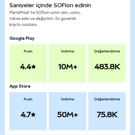
Saniyeler içinde SOFIon edinin
MetaMask'ta SOFIon satın alın, satın,
takas edin ve değiştirin. En güvenilir
kripto cüzdanı.
Google Play
Puan
İndirme
Değerlendirme
4.4
10M+
483.8K
App Store
Puan
İndirme
Değerlendirme
4.7
50M+
75.8K