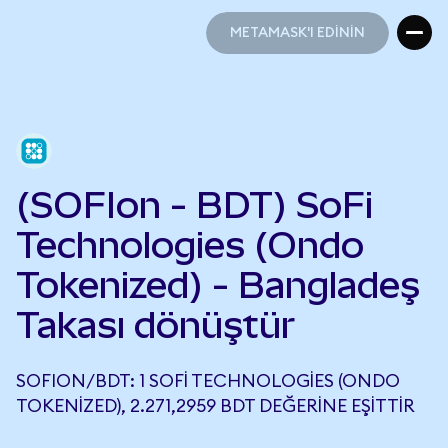
METAMASK'I EDİNİN
METAMASK'I EDİNİN
(SOFIon - BDT) SoFi
Technologies (Ondo
Tokenized) - Bangladeş
Takası dönüştür
SOFION/BDT: 1 SOFI TECHNOLOGIES (ONDO
TOKENIZED), 2.271,2959 BDT DEĞERINE EŞITTIR