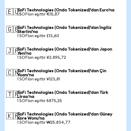
SoFi Technologies (Ondo Tokenized)'dan Euro'na
🇪🇺
1 SOFIon eşittir €15,87
SoFi Technologies (Ondo Tokenized)'dan İngiliz
🇬🇧
Sterlini'na
1 SOFIon eşittir £13,60
SoFi Technologies (Ondo Tokenized)'dan Japon
🇯🇵
Yeni'na
1 SOFIon eşittir ¥2.895,72
SoFi Technologies (Ondo Tokenized)'dan Çin
🇨🇳
Yuanı'na
1 SOFIon eşittir ¥123,81
SoFi Technologies (Ondo Tokenized)'dan Türk
🇹🇷
Lirası'na
1 SOFIon eşittir ₺875,25
SoFi Technologies (Ondo Tokenized)'dan Güney
🇰🇷
Kore Wonu'na
1 SOFIon eşittir ₩25.834,77