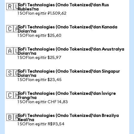
SoFi Technologies (Ondo Tokenized)'dan Rus
🇷🇺
Rublesi'na
1 SOFIon eşittir ₽1.509,62
SoFi Technologies (Ondo Tokenized)'dan Kanada
🇨🇦
Doları'na
1 SOFIon eşittir $25,60
SoFi Technologies (Ondo Tokenized)'dan Avustralya
🇦🇺
Doları'na
1 SOFIon eşittir $25,97
SoFi Technologies (Ondo Tokenized)'dan Singapur
🇸🇬
Doları'na
1 SOFIon eşittir $23,45
SoFi Technologies (Ondo Tokenized)'dan İsviçre
🇨🇭
Frangı'na
1 SOFIon eşittir CHF 14,83
SoFi Technologies (Ondo Tokenized)'dan Brezilya
🇧🇷
Reali'na
1 SOFIon eşittir R$93,54