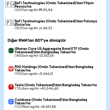
SoFi Technologies (Ondo Tokenized)'dan Filipin
🇵🇭
Pezosu'na
1 SOFIon eşittir ₱1.113,96
SoFi Technologies (Ondo Tokenized)'dan Polonya
🇵🇱
Zlotisi'na
1 SOFIon eşittir zł 68,23
Diğer RWA'ları BDT'ye dönüştür
iShares Core US Aggregate Bond ETF (Ondo
Tokenized)'dan Bangladeş Takası'na
1 AGGon eşittir ৳12.512,55
PDD Holdings (Ondo Tokenized)'dan Bangladeş
Takası'na
1 PDDon eşittir ৳11.266,12
Tesla (Ondo Tokenized)'dan Bangladeş Takası'na
1 TSLAon eşittir ৳40.546,65
Coinbase (Ondo Tokenized)'dan Bangladeş
Takası'na
1 COINon eşittir ৳18.651,86