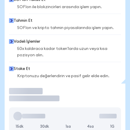
SOFIon ile blokzincirleri arasında işlem yapın.
Tahmin Et
SOFIon ve kripto tahmin piyasalarında işlem yapın.
Vadeli İşlemler
50x kaldıraca kadar token'larda uzun veya kısa
pozisyon alın.
Stake Et
Kriptonuzu değerlendirin ve pasif gelir elde edin.
İşlem Yap
15dk
30dk
1sa
4sa
1G