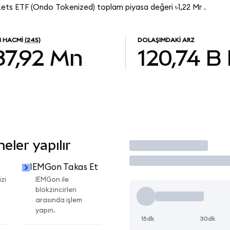
ts ETF (Ondo Tokenized) toplam piyasa değeri ৳1,22 Mr .
M HACMI
(24S)
DOLAŞIMDAKI ARZ
87,92 Mn
120,74 B
ler yapılır
İşlem Yap
IEMGon Takas Et
zi
IEMGon ile
blokzincirleri
arasında işlem
yapın.
15dk
30dk