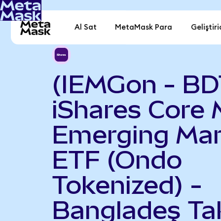
Al Sat
MetaMask Para
Geliştiri
(IEMGon - BD
iShares Core 
Emerging Mar
ETF (Ondo
Tokenized) -
Bangladeş Ta