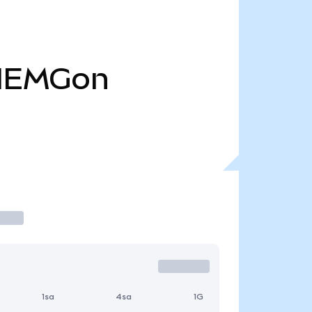
IEMGon
1sa
4sa
1G