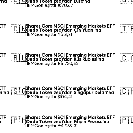
'na
(Ondo Tokenized)'dan Euro'na
1 IEMGon eşittir €70,67
ETF
iShares Core MSCI Emerging Markets ETF
🇨🇳
🇹
(Ondo Tokenized)'dan Çin Yuanı'na
1 IEMGon eşittir ¥551,21
ETF
iShares Core MSCI Emerging Markets ETF
🇷🇺
🇨
(Ondo Tokenized)'dan Rus Rublesi'na
1 IEMGon eşittir ₽6.720,83
ETF
iShares Core MSCI Emerging Markets ETF
🇸🇬
🇨
rı'na
(Ondo Tokenized)'dan Singapur Doları'na
1 IEMGon eşittir $104,41
ETF
iShares Core MSCI Emerging Markets ETF
🇵🇭
🇵
a
(Ondo Tokenized)'dan Filipin Pezosu'na
1 IEMGon eşittir ₱4.959,31