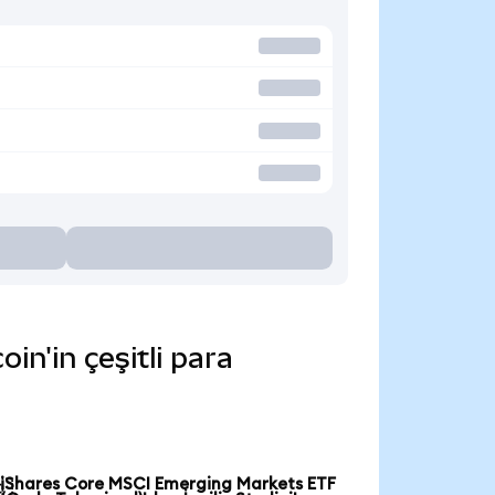
n'in çeşitli para
iShares Core MSCI Emerging Markets ETF
