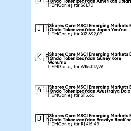
(Ondo Tokenized)'dan Amerikan Doları
1 IEMGon eşittir $81,70
iShares Core MSCI Emerging Markets 
🇯🇵
(Ondo Tokenized)'dan Japon Yeni'na
1 IEMGon eşittir ¥12.892,09
iShares Core MSCI Emerging Markets 
🇰🇷
(Ondo Tokenized)'dan Güney Kore
Wonu'na
1 IEMGon eşittir ₩115.017,96
iShares Core MSCI Emerging Markets 
🇦🇺
(Ondo Tokenized)'dan Avustralya Dola
1 IEMGon eşittir $115,60
iShares Core MSCI Emerging Markets 
🇧🇷
(Ondo Tokenized)'dan Brezilya Reali'n
1 IEMGon eşittir R$416,43