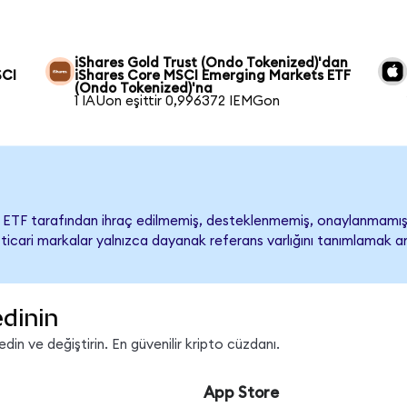
iShares Gold Trust (Ondo Tokenized)'dan
SCI
iShares Core MSCI Emerging Markets ETF
(Ondo Tokenized)'na
1 IAUon eşittir 0,996372 IEMGon
 ETF tarafından ihraç edilmemiş, desteklenmemiş, onaylanmamı
iğer ticari markalar yalnızca dayanak referans varlığını tanımlamak a
edinin
in ve değiştirin. En güvenilir kripto cüzdanı.
App Store