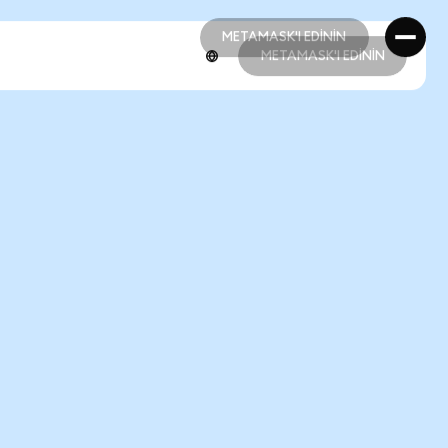
METAMASK'I EDİNİN
METAMASK'I EDİNİN
METAMASK'I EDİNİN
METAMASK'I EDİNİN