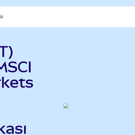
ci
T)
MSCI
kets
kası