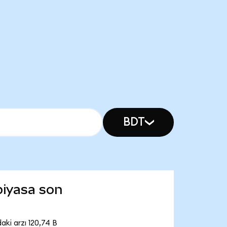
BDT
piyasa son
ki arzı 120,74 B