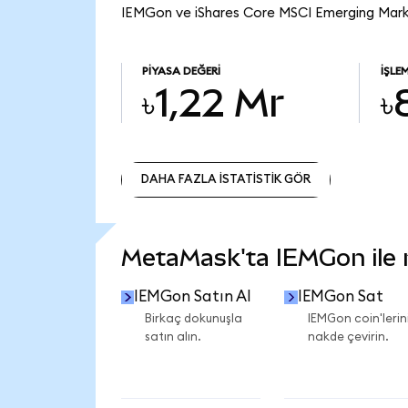
IEMGon ve iShares Core MSCI Emerging Marke
PIYASA DEĞERI
İŞLE
৳1,22 Mr
৳
DAHA FAZLA İSTATİSTİK GÖR
DAHA FAZLA İSTATİSTİK GÖR
MetaMask'ta IEMGon ile ne
IEMGon Satın Al
IEMGon Sat
Birkaç dokunuşla
IEMGon coin'lerini
satın alın.
nakde çevirin.