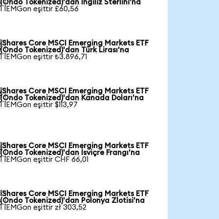
(Ondo Tokenized)'dan İngiliz Sterlini'na
1 IEMGon eşittir £60,56
iShares Core MSCI Emerging Markets ETF

(Ondo Tokenized)'dan Türk Lirası'na
1 IEMGon eşittir ₺3.896,71
iShares Core MSCI Emerging Markets ETF

(Ondo Tokenized)'dan Kanada Doları'na
1 IEMGon eşittir $113,97
iShares Core MSCI Emerging Markets ETF

(Ondo Tokenized)'dan İsviçre Frangı'na
1 IEMGon eşittir CHF 66,01
iShares Core MSCI Emerging Markets ETF

(Ondo Tokenized)'dan Polonya Zlotisi'na
1 IEMGon eşittir zł 303,52