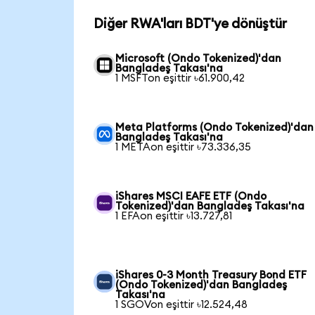
Diğer RWA'ları BDT'ye dönüştür
Microsoft (Ondo Tokenized)'dan
Bangladeş Takası'na
1 MSFTon eşittir ৳61.900,42
Meta Platforms (Ondo Tokenized)'dan
Bangladeş Takası'na
1 METAon eşittir ৳73.336,35
iShares MSCI EAFE ETF (Ondo
Tokenized)'dan Bangladeş Takası'na
1 EFAon eşittir ৳13.727,81
iShares 0-3 Month Treasury Bond ETF
(Ondo Tokenized)'dan Bangladeş
Takası'na
1 SGOVon eşittir ৳12.524,48