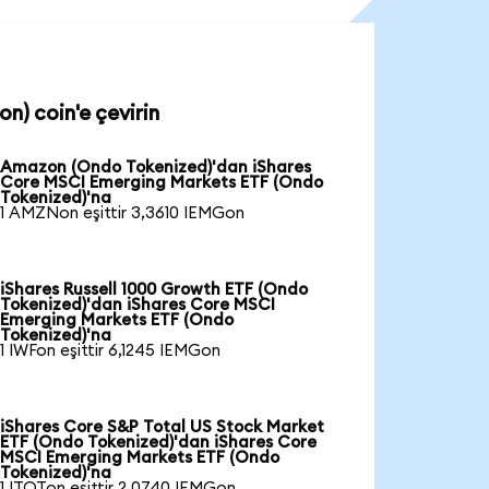
n) coin'e çevirin
Amazon (Ondo Tokenized)'dan iShares
Core MSCI Emerging Markets ETF (Ondo
Tokenized)'na
1 AMZNon eşittir 3,3610 IEMGon
iShares Russell 1000 Growth ETF (Ondo
Tokenized)'dan iShares Core MSCI
Emerging Markets ETF (Ondo
Tokenized)'na
1 IWFon eşittir 6,1245 IEMGon
iShares Core S&P Total US Stock Market
ETF (Ondo Tokenized)'dan iShares Core
MSCI Emerging Markets ETF (Ondo
Tokenized)'na
1 ITOTon eşittir 2,0740 IEMGon