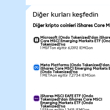
Diğer kurları keşfedin
Diğer kripto coinleri iShares Core 
Microsoft (Ondo Tokenized)'dan iShar
Core MSCI Emerging Markets ETF (On
Tokenized)'na
1 MSFTon eşittir 6,1392 IEMGon
Meta Platforms (Ondo Tokenized)'dan
iShares Core MSCI Emerging Markets 
(Ondo Tokenized)'na
1 METAon eşittir 7,2734 IEMGon
iShares MSCI EAFE ETF (Ondo
Tokenized)'dan iShares Core MSCI
Emerging Markets ETF (Ondo
Tokenized)'na
1 EFAon eşittir 1,3615 IEMGon