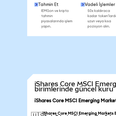
Tahmin Et
Vadeli İşlemler
IEMGon ve kripto
50x kaldıraca
tahmin
kadar token'lard
piyasalarında işlem
uzun veya kısa
yapın.
pozisyon alın.
iShares Core MSCI Emergi
birimlerinde güncel kuru
iShares Core MSCI Emerging Market
iShares Core MSCI Emerging Markets 
🇺🇸