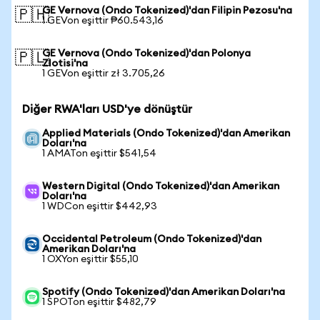
GE Vernova (Ondo Tokenized)'dan Filipin Pezosu'na
🇵🇭
1 GEVon eşittir ₱60.543,16
GE Vernova (Ondo Tokenized)'dan Polonya
🇵🇱
Zlotisi'na
1 GEVon eşittir zł 3.705,26
Diğer RWA'ları USD'ye dönüştür
Applied Materials (Ondo Tokenized)'dan Amerikan
Doları'na
1 AMATon eşittir $541,54
Western Digital (Ondo Tokenized)'dan Amerikan
Doları'na
1 WDCon eşittir $442,93
Occidental Petroleum (Ondo Tokenized)'dan
Amerikan Doları'na
1 OXYon eşittir $55,10
Spotify (Ondo Tokenized)'dan Amerikan Doları'na
1 SPOTon eşittir $482,79