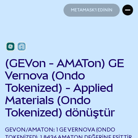
METAMASK'I EDİNİN
METAMASK'I EDİNİN
(GEVon - AMATon) GE
Vernova (Ondo
Tokenized) - Applied
Materials (Ondo
Tokenized) dönüştür
GEVON/AMATON: 1 GE VERNOVA (ONDO
TOKENIZED), 1,8436 AMATON DEĞERINE EŞITTIR