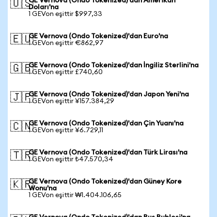
GE Vernova (Ondo Tokenized)'dan Amerikan
🇺🇸
Doları'na
1 GEVon eşittir $997,33
GE Vernova (Ondo Tokenized)'dan Euro'na
🇪🇺
1 GEVon eşittir €862,97
GE Vernova (Ondo Tokenized)'dan İngiliz Sterlini'na
🇬🇧
1 GEVon eşittir £740,60
GE Vernova (Ondo Tokenized)'dan Japon Yeni'na
🇯🇵
1 GEVon eşittir ¥157.384,29
GE Vernova (Ondo Tokenized)'dan Çin Yuanı'na
🇨🇳
1 GEVon eşittir ¥6.729,11
GE Vernova (Ondo Tokenized)'dan Türk Lirası'na
🇹🇷
1 GEVon eşittir ₺47.570,34
GE Vernova (Ondo Tokenized)'dan Güney Kore
🇰🇷
Wonu'na
1 GEVon eşittir ₩1.404.106,65