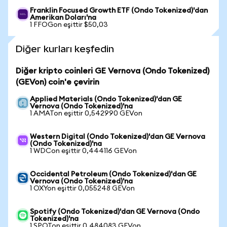
Franklin Focused Growth ETF (Ondo Tokenized)'dan
Amerikan Doları'na
1 FFOGon eşittir $50,03
Diğer kurları keşfedin
Diğer kripto coinleri GE Vernova (Ondo Tokenized)
(GEVon) coin'e çevirin
Applied Materials (Ondo Tokenized)'dan GE
Vernova (Ondo Tokenized)'na
1 AMATon eşittir 0,542990 GEVon
Western Digital (Ondo Tokenized)'dan GE Vernova
(Ondo Tokenized)'na
1 WDCon eşittir 0,444116 GEVon
Occidental Petroleum (Ondo Tokenized)'dan GE
Vernova (Ondo Tokenized)'na
1 OXYon eşittir 0,055248 GEVon
Spotify (Ondo Tokenized)'dan GE Vernova (Ondo
Tokenized)'na
1 SPOTon eşittir 0,484083 GEVon