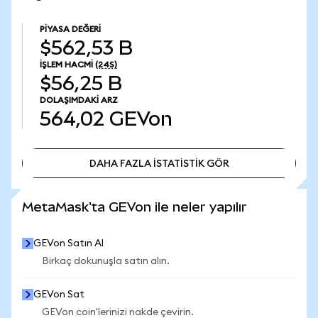
PIYASA DEĞERI
$562,53 B
İŞLEM HACMI
(24S)
$56,25 B
DOLAŞIMDAKI ARZ
564,02
GEVon
DAHA FAZLA İSTATİSTİK GÖR
DAHA FAZLA İSTATİSTİK GÖR
MetaMask'ta GEVon ile neler yapılır
GEVon Satın Al
Birkaç dokunuşla satın alın.
GEVon Sat
GEVon coin'lerinizi nakde çevirin.