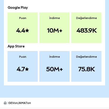
Google Play
Puan
İndirme
Değerlendirme
4.4
10M+
483.9K
App Store
Puan
İndirme
Değerlendirme
4.7
50M+
75.8K
GEVon/AMATon