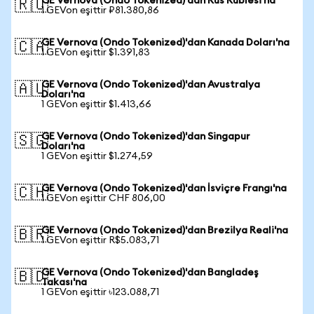
GE Vernova (Ondo Tokenized)'dan Rus Rublesi'na
🇷🇺
1 GEVon eşittir ₽81.380,86
GE Vernova (Ondo Tokenized)'dan Kanada Doları'na
🇨🇦
1 GEVon eşittir $1.391,83
GE Vernova (Ondo Tokenized)'dan Avustralya
🇦🇺
Doları'na
1 GEVon eşittir $1.413,66
GE Vernova (Ondo Tokenized)'dan Singapur
🇸🇬
Doları'na
1 GEVon eşittir $1.274,59
GE Vernova (Ondo Tokenized)'dan İsviçre Frangı'na
🇨🇭
1 GEVon eşittir CHF 806,00
GE Vernova (Ondo Tokenized)'dan Brezilya Reali'na
🇧🇷
1 GEVon eşittir R$5.083,71
GE Vernova (Ondo Tokenized)'dan Bangladeş
🇧🇩
Takası'na
1 GEVon eşittir ৳123.088,71