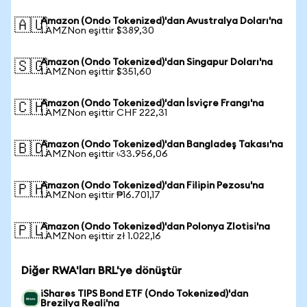
Amazon (Ondo Tokenized)'dan Avustralya Doları'na
🇦🇺
1 AMZNon eşittir $389,30
Amazon (Ondo Tokenized)'dan Singapur Doları'na
🇸🇬
1 AMZNon eşittir $351,60
Amazon (Ondo Tokenized)'dan İsviçre Frangı'na
🇨🇭
1 AMZNon eşittir CHF 222,31
Amazon (Ondo Tokenized)'dan Bangladeş Takası'na
🇧🇩
1 AMZNon eşittir ৳33.956,06
Amazon (Ondo Tokenized)'dan Filipin Pezosu'na
🇵🇭
1 AMZNon eşittir ₱16.701,17
Amazon (Ondo Tokenized)'dan Polonya Zlotisi'na
🇵🇱
1 AMZNon eşittir zł 1.022,16
Diğer RWA'ları BRL'ye dönüştür
iShares TIPS Bond ETF (Ondo Tokenized)'dan
Brezilya Reali'na