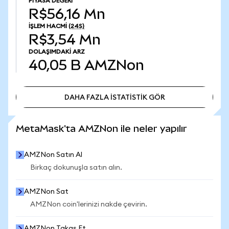
PIYASA DEĞERI
R$56,16 Mn
İŞLEM HACMI
(24S)
R$3,54 Mn
DOLAŞIMDAKI ARZ
40,05 B
AMZNon
DAHA FAZLA İSTATİSTİK GÖR
DAHA FAZLA İSTATİSTİK GÖR
MetaMask'ta AMZNon ile neler yapılır
AMZNon Satın Al
Birkaç dokunuşla satın alın.
AMZNon Sat
AMZNon coin'lerinizi nakde çevirin.
AMZNon Takas Et