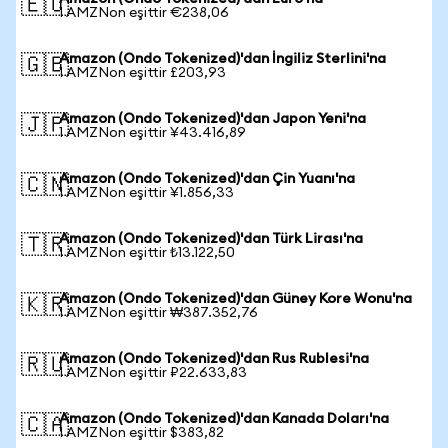
🇪🇺
1 AMZNon eşittir €238,06
Amazon (Ondo Tokenized)'dan İngiliz Sterlini'na
🇬🇧
1 AMZNon eşittir £203,93
Amazon (Ondo Tokenized)'dan Japon Yeni'na
🇯🇵
1 AMZNon eşittir ¥43.416,89
Amazon (Ondo Tokenized)'dan Çin Yuanı'na
🇨🇳
1 AMZNon eşittir ¥1.856,33
Amazon (Ondo Tokenized)'dan Türk Lirası'na
🇹🇷
1 AMZNon eşittir ₺13.122,50
Amazon (Ondo Tokenized)'dan Güney Kore Wonu'na
🇰🇷
1 AMZNon eşittir ₩387.352,76
Amazon (Ondo Tokenized)'dan Rus Rublesi'na
🇷🇺
1 AMZNon eşittir ₽22.633,83
Amazon (Ondo Tokenized)'dan Kanada Doları'na
🇨🇦
1 AMZNon eşittir $383,82