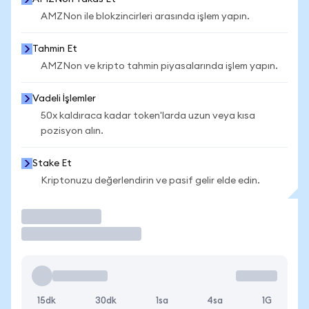
AMZNon ile blokzincirleri arasında işlem yapın.
Tahmin Et
AMZNon ve kripto tahmin piyasalarında işlem yapın.
Vadeli İşlemler
50x kaldıraca kadar token'larda uzun veya kısa
pozisyon alın.
Stake Et
Kriptonuzu değerlendirin ve pasif gelir elde edin.
İşlem Yap
15dk
30dk
1sa
4sa
1G