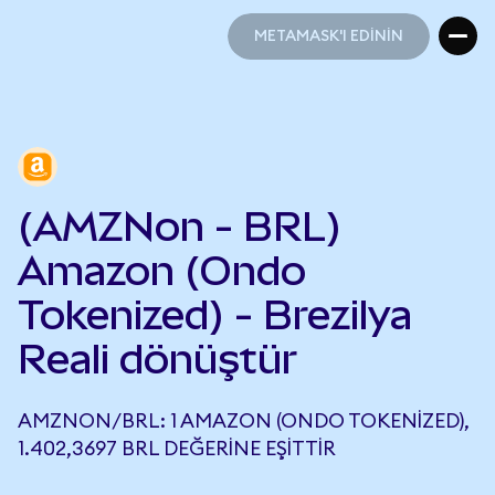
METAMASK'I EDİNİN
METAMASK'I EDİNİN
(AMZNon - BRL)
Amazon (Ondo
Tokenized) - Brezilya
Reali dönüştür
AMZNON/BRL: 1 AMAZON (ONDO TOKENIZED),
1.402,3697 BRL DEĞERINE EŞITTIR