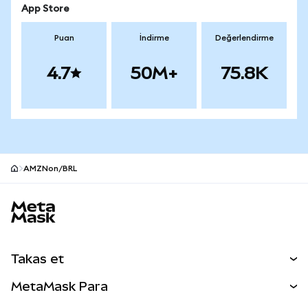
App Store
Puan
İndirme
Değerlendirme
4.7
50M+
75.8K
AMZNon/BRL
MetaMask site alt bilgisi
Takas et
Takas İşlemleri
MetaMask Para
Tahmin Et
YENİ
Kripto Al