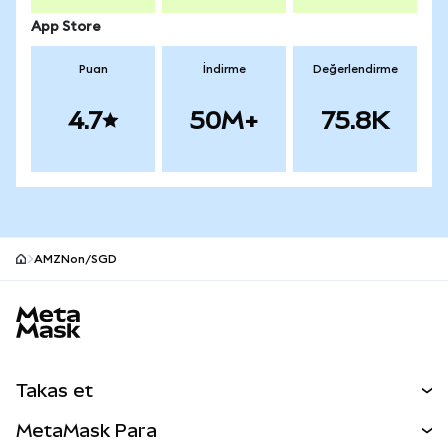
App Store
Puan
İndirme
Değerlendirme
4.7
50M+
75.8K
AMZNon/SGD
MetaMask site alt bilgisi
Takas et
Takas İşlemleri
MetaMask Para
Tahmin Et
YENİ