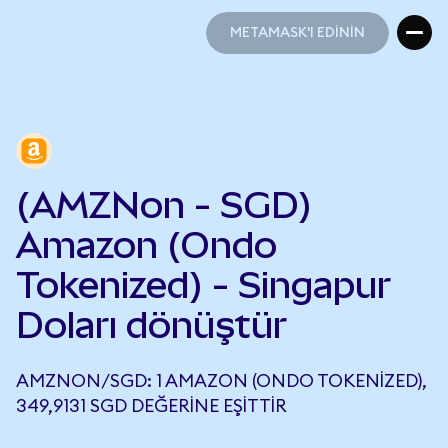
METAMASK'I EDİNİN
METAMASK'I EDİNİN
(AMZNon - SGD)
Amazon (Ondo
Tokenized) - Singapur
Doları dönüştür
AMZNON/SGD: 1 AMAZON (ONDO TOKENIZED),
349,9131 SGD DEĞERINE EŞITTIR