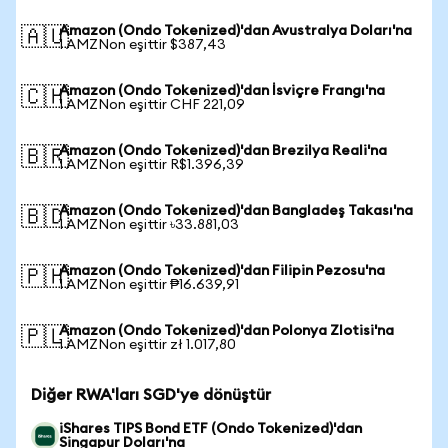
Amazon (Ondo Tokenized)'dan Avustralya Doları'na
🇦🇺
1 AMZNon eşittir $387,43
Amazon (Ondo Tokenized)'dan İsviçre Frangı'na
🇨🇭
1 AMZNon eşittir CHF 221,09
Amazon (Ondo Tokenized)'dan Brezilya Reali'na
🇧🇷
1 AMZNon eşittir R$1.396,39
Amazon (Ondo Tokenized)'dan Bangladeş Takası'na
🇧🇩
1 AMZNon eşittir ৳33.881,03
Amazon (Ondo Tokenized)'dan Filipin Pezosu'na
🇵🇭
1 AMZNon eşittir ₱16.639,91
Amazon (Ondo Tokenized)'dan Polonya Zlotisi'na
🇵🇱
1 AMZNon eşittir zł 1.017,80
Diğer RWA'ları SGD'ye dönüştür
iShares TIPS Bond ETF (Ondo Tokenized)'dan
Singapur Doları'na