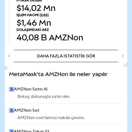
PIYASA DEĞERI
$14,02 Mn
İŞLEM HACMI
(24S)
$1,46 Mn
DOLAŞIMDAKI ARZ
40,08 B
AMZNon
DAHA FAZLA İSTATİSTİK GÖR
DAHA FAZLA İSTATİSTİK GÖR
MetaMask'ta AMZNon ile neler yapılır
AMZNon Satın Al
Birkaç dokunuşla satın alın.
AMZNon Sat
AMZNon coin'lerinizi nakde çevirin.
AMZNon Takas Et