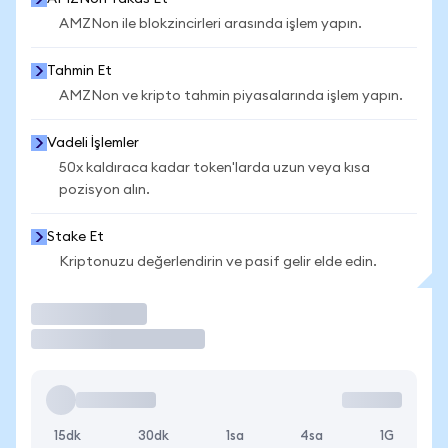
AMZNon ile blokzincirleri arasında işlem yapın.
Tahmin Et
AMZNon ve kripto tahmin piyasalarında işlem yapın.
Vadeli İşlemler
50x kaldıraca kadar token'larda uzun veya kısa
pozisyon alın.
Stake Et
Kriptonuzu değerlendirin ve pasif gelir elde edin.
İşlem Yap
15dk
30dk
1sa
4sa
1G