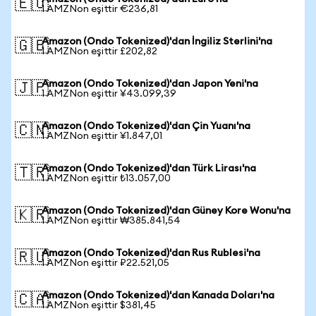
🇪🇺
1 AMZNon eşittir €236,81
Amazon (Ondo Tokenized)'dan İngiliz Sterlini'na
🇬🇧
1 AMZNon eşittir £202,82
Amazon (Ondo Tokenized)'dan Japon Yeni'na
🇯🇵
1 AMZNon eşittir ¥43.099,39
Amazon (Ondo Tokenized)'dan Çin Yuanı'na
🇨🇳
1 AMZNon eşittir ¥1.847,01
Amazon (Ondo Tokenized)'dan Türk Lirası'na
🇹🇷
1 AMZNon eşittir ₺13.057,00
Amazon (Ondo Tokenized)'dan Güney Kore Wonu'na
🇰🇷
1 AMZNon eşittir ₩385.841,54
Amazon (Ondo Tokenized)'dan Rus Rublesi'na
🇷🇺
1 AMZNon eşittir ₽22.521,05
Amazon (Ondo Tokenized)'dan Kanada Doları'na
🇨🇦
1 AMZNon eşittir $381,45