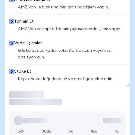
AMZNon ile blokzincirleri arasında işlem yapın.
Tahmin Et
AMZNon ve kripto tahmin piyasalarında işlem yapın.
Vadeli İşlemler
50x kaldıraca kadar token'larda uzun veya kısa
pozisyon alın.
Stake Et
Kriptonuzu değerlendirin ve pasif gelir elde edin.
İşlem Yap
15dk
30dk
1sa
4sa
1G