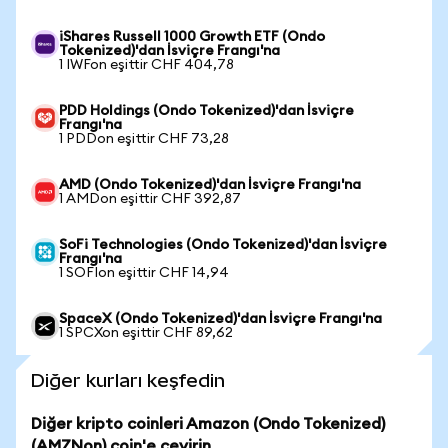
iShares Russell 1000 Growth ETF (Ondo
Tokenized)'dan İsviçre Frangı'na
1 IWFon eşittir CHF 404,78
PDD Holdings (Ondo Tokenized)'dan İsviçre
Frangı'na
1 PDDon eşittir CHF 73,28
AMD (Ondo Tokenized)'dan İsviçre Frangı'na
1 AMDon eşittir CHF 392,87
SoFi Technologies (Ondo Tokenized)'dan İsviçre
Frangı'na
1 SOFIon eşittir CHF 14,94
SpaceX (Ondo Tokenized)'dan İsviçre Frangı'na
1 SPCXon eşittir CHF 89,62
Diğer kurları keşfedin
Diğer kripto coinleri Amazon (Ondo Tokenized)
(AMZNon) coin'e çevirin