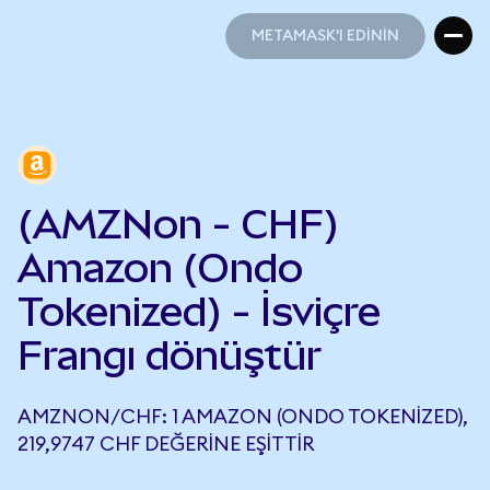
METAMASK'I EDİNİN
METAMASK'I EDİNİN
(AMZNon - CHF)
Amazon (Ondo
Tokenized) - İsviçre
Frangı dönüştür
AMZNON/CHF: 1 AMAZON (ONDO TOKENIZED),
219,9747 CHF DEĞERINE EŞITTIR