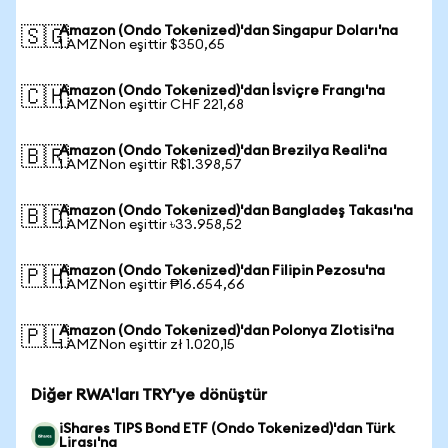
Amazon (Ondo Tokenized)'dan Singapur Doları'na
🇸🇬
1 AMZNon eşittir $350,65
Amazon (Ondo Tokenized)'dan İsviçre Frangı'na
🇨🇭
1 AMZNon eşittir CHF 221,68
Amazon (Ondo Tokenized)'dan Brezilya Reali'na
🇧🇷
1 AMZNon eşittir R$1.398,57
Amazon (Ondo Tokenized)'dan Bangladeş Takası'na
🇧🇩
1 AMZNon eşittir ৳33.958,52
Amazon (Ondo Tokenized)'dan Filipin Pezosu'na
🇵🇭
1 AMZNon eşittir ₱16.654,66
Amazon (Ondo Tokenized)'dan Polonya Zlotisi'na
🇵🇱
1 AMZNon eşittir zł 1.020,15
Diğer RWA'ları TRY'ye dönüştür
iShares TIPS Bond ETF (Ondo Tokenized)'dan Türk
Lirası'na