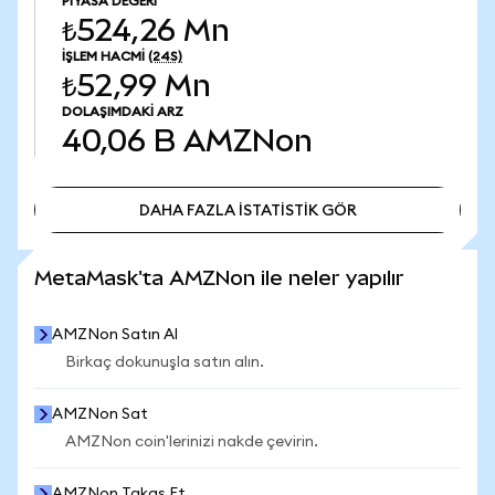
PIYASA DEĞERI
₺524,26 Mn
İŞLEM HACMI
(24S)
₺52,99 Mn
DOLAŞIMDAKI ARZ
40,06 B
AMZNon
DAHA FAZLA İSTATİSTİK GÖR
DAHA FAZLA İSTATİSTİK GÖR
MetaMask'ta AMZNon ile neler yapılır
AMZNon Satın Al
Birkaç dokunuşla satın alın.
AMZNon Sat
AMZNon coin'lerinizi nakde çevirin.
AMZNon Takas Et