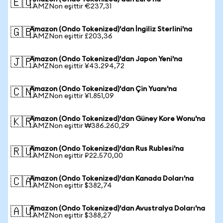
🇪🇺
1 AMZNon eşittir €237,31
Amazon (Ondo Tokenized)'dan İngiliz Sterlini'na
🇬🇧
1 AMZNon eşittir £203,36
Amazon (Ondo Tokenized)'dan Japon Yeni'na
🇯🇵
1 AMZNon eşittir ¥43.294,72
Amazon (Ondo Tokenized)'dan Çin Yuanı'na
🇨🇳
1 AMZNon eşittir ¥1.851,09
Amazon (Ondo Tokenized)'dan Güney Kore Wonu'na
🇰🇷
1 AMZNon eşittir ₩386.260,29
Amazon (Ondo Tokenized)'dan Rus Rublesi'na
🇷🇺
1 AMZNon eşittir ₽22.570,00
Amazon (Ondo Tokenized)'dan Kanada Doları'na
🇨🇦
1 AMZNon eşittir $382,74
Amazon (Ondo Tokenized)'dan Avustralya Doları'na
🇦🇺
1 AMZNon eşittir $388,27