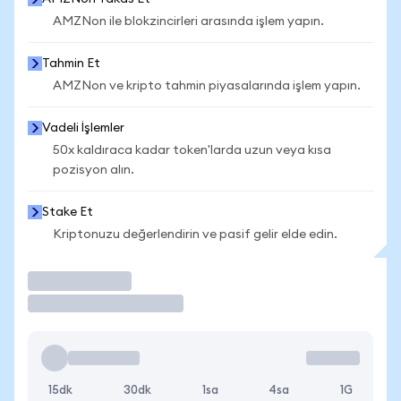
AMZNon ile blokzincirleri arasında işlem yapın.
Tahmin Et
AMZNon ve kripto tahmin piyasalarında işlem yapın.
Vadeli İşlemler
50x kaldıraca kadar token'larda uzun veya kısa
pozisyon alın.
Stake Et
Kriptonuzu değerlendirin ve pasif gelir elde edin.
İşlem Yap
15dk
30dk
1sa
4sa
1G