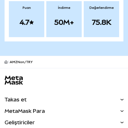
Puan
İndirme
Değerlendirme
4.7
50M+
75.8K
AMZNon/TRY
MetaMask site alt bilgisi
Takas et
Takas İşlemleri
MetaMask Para
Tahmin Et
YENİ
Kripto Al
Geliştiriciler
Perps
YENİ
MetaMask Kart