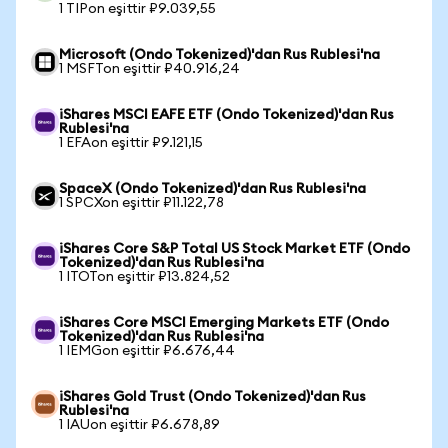
1 TIPon eşittir ₽9.039,55
Microsoft (Ondo Tokenized)'dan Rus Rublesi'na
1 MSFTon eşittir ₽40.916,24
iShares MSCI EAFE ETF (Ondo Tokenized)'dan Rus
Rublesi'na
1 EFAon eşittir ₽9.121,15
SpaceX (Ondo Tokenized)'dan Rus Rublesi'na
1 SPCXon eşittir ₽11.122,78
iShares Core S&P Total US Stock Market ETF (Ondo
Tokenized)'dan Rus Rublesi'na
1 ITOTon eşittir ₽13.824,52
iShares Core MSCI Emerging Markets ETF (Ondo
Tokenized)'dan Rus Rublesi'na
1 IEMGon eşittir ₽6.676,44
iShares Gold Trust (Ondo Tokenized)'dan Rus
Rublesi'na
1 IAUon eşittir ₽6.678,89