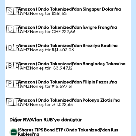
Amazon (Ondo Tokenized)'dan Singapur Doları'na
🇸🇬
1 AMZNon eşittir $351,53
Amazon (Ondo Tokenized)'dan İsviçre Frangı'na
🇨🇭
1 AMZNon eşittir CHF 222,66
Amazon (Ondo Tokenized)'dan Brezilya Reali'na
🇧🇷
1 AMZNon eşittir R$1.402,06
Amazon (Ondo Tokenized)'dan Bangladeş Takası'na
🇧🇩
1 AMZNon eşittir ৳33.947,12
Amazon (Ondo Tokenized)'dan Filipin Pezosu'na
🇵🇭
1 AMZNon eşittir ₱16.697,51
Amazon (Ondo Tokenized)'dan Polonya Zlotisi'na
🇵🇱
1 AMZNon eşittir zł 1.022,65
Diğer RWA'ları RUB'ye dönüştür
iShares TIPS Bond ETF (Ondo Tokenized)'dan Rus
Rublesi'na