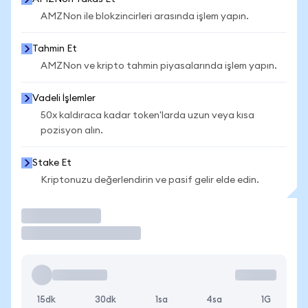
AMZNon ile blokzincirleri arasında işlem yapın.
Tahmin Et
AMZNon ve kripto tahmin piyasalarında işlem yapın.
Vadeli İşlemler
50x kaldıraca kadar token'larda uzun veya kısa
pozisyon alın.
Stake Et
Kriptonuzu değerlendirin ve pasif gelir elde edin.
İşlem Yap
15dk
30dk
1sa
4sa
1G