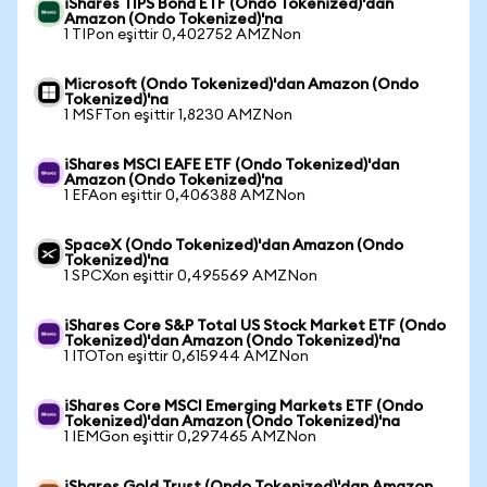
iShares TIPS Bond ETF (Ondo Tokenized)'dan
Amazon (Ondo Tokenized)'na
1 TIPon eşittir 0,402752 AMZNon
Microsoft (Ondo Tokenized)'dan Amazon (Ondo
Tokenized)'na
1 MSFTon eşittir 1,8230 AMZNon
iShares MSCI EAFE ETF (Ondo Tokenized)'dan
Amazon (Ondo Tokenized)'na
1 EFAon eşittir 0,406388 AMZNon
SpaceX (Ondo Tokenized)'dan Amazon (Ondo
Tokenized)'na
1 SPCXon eşittir 0,495569 AMZNon
iShares Core S&P Total US Stock Market ETF (Ondo
Tokenized)'dan Amazon (Ondo Tokenized)'na
1 ITOTon eşittir 0,615944 AMZNon
iShares Core MSCI Emerging Markets ETF (Ondo
Tokenized)'dan Amazon (Ondo Tokenized)'na
1 IEMGon eşittir 0,297465 AMZNon