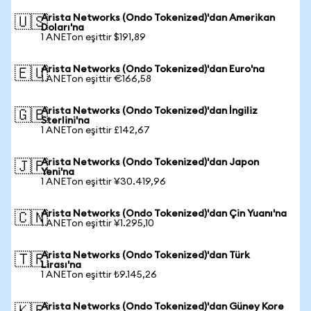
Arista Networks (Ondo Tokenized)'dan Amerikan
🇺🇸
Doları'na
1 ANETon eşittir $191,89
Arista Networks (Ondo Tokenized)'dan Euro'na
🇪🇺
1 ANETon eşittir €166,58
Arista Networks (Ondo Tokenized)'dan İngiliz
🇬🇧
Sterlini'na
1 ANETon eşittir £142,67
Arista Networks (Ondo Tokenized)'dan Japon
🇯🇵
Yeni'na
1 ANETon eşittir ¥30.419,96
Arista Networks (Ondo Tokenized)'dan Çin Yuanı'na
🇨🇳
1 ANETon eşittir ¥1.295,10
Arista Networks (Ondo Tokenized)'dan Türk
🇹🇷
Lirası'na
1 ANETon eşittir ₺9.145,26
Arista Networks (Ondo Tokenized)'dan Güney Kore