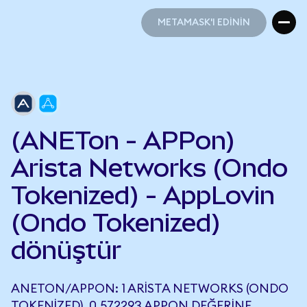
METAMASK'I EDİNİN
METAMASK'I EDİNİN
(ANETon - APPon)
Arista Networks (Ondo
Tokenized) - AppLovin
(Ondo Tokenized)
dönüştür
ANETON/APPON: 1 ARISTA NETWORKS (ONDO
TOKENIZED), 0,572293 APPON DEĞERINE