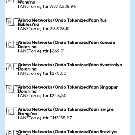
🇰🇷
Wonu'na
1 ANETon eşittir ₩272.828,96
Arista Networks (Ondo Tokenized)'dan Rus
🇷🇺
Rublesi'na
1 ANETon eşittir ₽15.926,10
Arista Networks (Ondo Tokenized)'dan Kanada
🇨🇦
Doları'na
1 ANETon eşittir $269,01
Arista Networks (Ondo Tokenized)'dan Avustralya
🇦🇺
Doları'na
1 ANETon eşittir $273,00
Arista Networks (Ondo Tokenized)'dan Singapur
🇸🇬
Doları'na
1 ANETon eşittir $246,30
Arista Networks (Ondo Tokenized)'dan İsviçre
🇨🇭
Frangı'na
1 ANETon eşittir CHF 155,97
Arista Networks (Ondo Tokenized)'dan Brezilya
🇧🇷