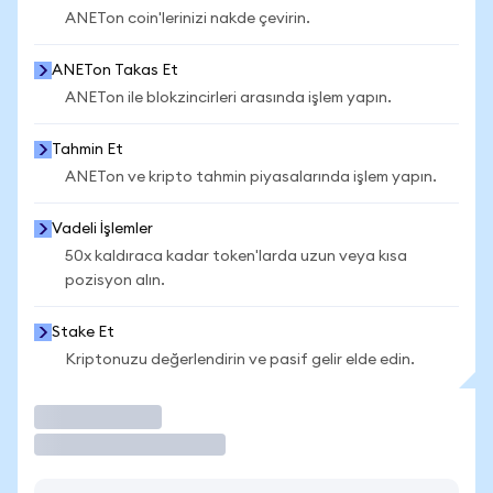
ANETon coin'lerinizi nakde çevirin.
ANETon Takas Et
ANETon ile blokzincirleri arasında işlem yapın.
Tahmin Et
ANETon ve kripto tahmin piyasalarında işlem yapın.
Vadeli İşlemler
50x kaldıraca kadar token'larda uzun veya kısa
pozisyon alın.
Stake Et
Kriptonuzu değerlendirin ve pasif gelir elde edin.
İşlem Yap