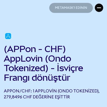
METAMASK'I EDİNİN
METAMASK'I EDİNİN
(APPon - CHF)
AppLovin (Ondo
Tokenized) - İsviçre
Frangı dönüştür
APPON/CHF: 1 APPLOVIN (ONDO TOKENIZED),
279,8496 CHF DEĞERINE EŞITTIR