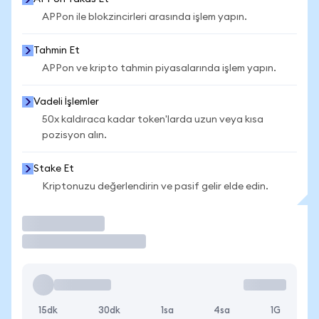
APPon ile blokzincirleri arasında işlem yapın.
Tahmin Et
APPon ve kripto tahmin piyasalarında işlem yapın.
Vadeli İşlemler
50x kaldıraca kadar token'larda uzun veya kısa
pozisyon alın.
Stake Et
Kriptonuzu değerlendirin ve pasif gelir elde edin.
İşlem Yap
15dk
30dk
1sa
4sa
1G