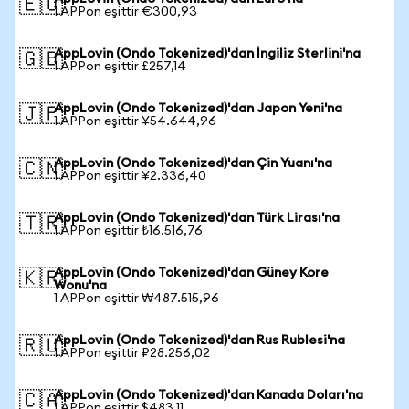
🇪🇺
1 APPon eşittir €300,93
AppLovin (Ondo Tokenized)'dan İngiliz Sterlini'na
🇬🇧
1 APPon eşittir £257,14
AppLovin (Ondo Tokenized)'dan Japon Yeni'na
🇯🇵
1 APPon eşittir ¥54.644,96
AppLovin (Ondo Tokenized)'dan Çin Yuanı'na
🇨🇳
1 APPon eşittir ¥2.336,40
AppLovin (Ondo Tokenized)'dan Türk Lirası'na
🇹🇷
1 APPon eşittir ₺16.516,76
AppLovin (Ondo Tokenized)'dan Güney Kore
🇰🇷
Wonu'na
1 APPon eşittir ₩487.515,96
AppLovin (Ondo Tokenized)'dan Rus Rublesi'na
🇷🇺
1 APPon eşittir ₽28.256,02
AppLovin (Ondo Tokenized)'dan Kanada Doları'na
🇨🇦
1 APPon eşittir $483,11