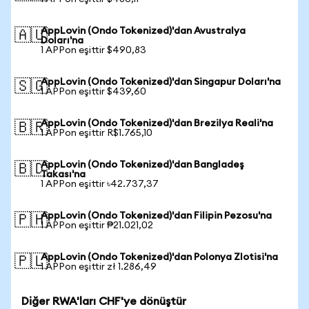
AppLovin (Ondo Tokenized)'dan Avustralya
🇦🇺
Doları'na
1 APPon eşittir $490,83
AppLovin (Ondo Tokenized)'dan Singapur Doları'na
🇸🇬
1 APPon eşittir $439,60
AppLovin (Ondo Tokenized)'dan Brezilya Reali'na
🇧🇷
1 APPon eşittir R$1.765,10
AppLovin (Ondo Tokenized)'dan Bangladeş
🇧🇩
Takası'na
1 APPon eşittir ৳42.737,37
AppLovin (Ondo Tokenized)'dan Filipin Pezosu'na
🇵🇭
1 APPon eşittir ₱21.021,02
AppLovin (Ondo Tokenized)'dan Polonya Zlotisi'na
🇵🇱
1 APPon eşittir zł 1.286,49
Diğer RWA'ları CHF'ye dönüştür