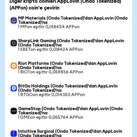
Diğer kripto coinleri AppLovin (Ondo Tokenized)
(APPon) coin'e çevirin
MP Materials (Ondo Tokenized)'dan AppLovin (Ondo
Tokenized)'na
1 MPon eşittir 0,148434 APPon
SharpLink Gaming (Ondo Tokenized)'dan AppLovin
(Ondo Tokenized)'na
1 SBETon eşittir 0,018424 APPon
Riot Platforms (Ondo Tokenized)'dan AppLovin
(Ondo Tokenized)'na
1 RIOTon eşittir 0,059836 APPon
BitGo Holdings (Ondo Tokenized)'dan AppLovin
(Ondo Tokenized)'na
1 BTGOon eşittir 0,014353 APPon
GameStop (Ondo Tokenized)'dan AppLovin (Ondo
Tokenized)'na
1 GMEon eşittir 0,055764 APPon
Intuitive Surgical (Ondo Tokenized)'dan AppLovin
(Ondo Tokenized)'na