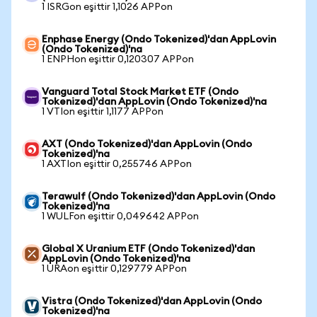
1 ISRGon eşittir 1,1026 APPon
Enphase Energy (Ondo Tokenized)'dan AppLovin
(Ondo Tokenized)'na
1 ENPHon eşittir 0,120307 APPon
Vanguard Total Stock Market ETF (Ondo
Tokenized)'dan AppLovin (Ondo Tokenized)'na
1 VTIon eşittir 1,1177 APPon
AXT (Ondo Tokenized)'dan AppLovin (Ondo
Tokenized)'na
1 AXTIon eşittir 0,255746 APPon
Terawulf (Ondo Tokenized)'dan AppLovin (Ondo
Tokenized)'na
1 WULFon eşittir 0,049642 APPon
Global X Uranium ETF (Ondo Tokenized)'dan
AppLovin (Ondo Tokenized)'na
1 URAon eşittir 0,129779 APPon
Vistra (Ondo Tokenized)'dan AppLovin (Ondo
Tokenized)'na