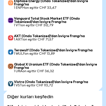
Enphase Energy (Ondo Tokenized)'dan İsviçre
Frangı'na
1 ENPHon eşittir CHF 33,67
Vanguard Total Stock Market ETF (Ondo
Tokenized)'dan İsviçre Frangı'na
1 VTIon eşittir CHF 312,79
AXT (Ondo Tokenized)'dan İsviçre Frangı'na
1 AXTIon eşittir CHF 71,57
Terawulf (Ondo Tokenized)'dan İsviçre Frangı'na
1 WULFon eşittir CHF 13,89
Global X Uranium ETF (Ondo Tokenized)'dan İsviçre
Frangı'na
1 URAon eşittir CHF 36,32
Vistra (Ondo Tokenized)'dan İsviçre Frangı'na
1 VSTon eşittir CHF 113,72
Diğer kurları keşfedin