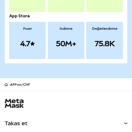
App Store
Puan
İndirme
Değerlendirme
4.7
50M+
75.8K
APPon/CHF
MetaMask site alt bilgisi
Takas et
Takas İşlemleri