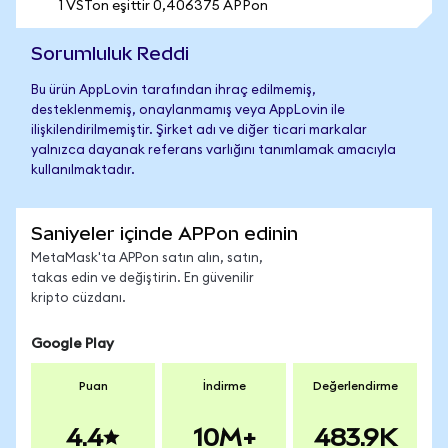
1 VSTon eşittir 0,406375 APPon
Sorumluluk Reddi
Bu ürün AppLovin tarafından ihraç edilmemiş,
desteklenmemiş, onaylanmamış veya AppLovin ile
ilişkilendirilmemiştir. Şirket adı ve diğer ticari markalar
yalnızca dayanak referans varlığını tanımlamak amacıyla
kullanılmaktadır.
Saniyeler içinde APPon edinin
MetaMask'ta APPon satın alın, satın,
takas edin ve değiştirin. En güvenilir
kripto cüzdanı.
Google Play
Puan
İndirme
Değerlendirme
4.4
10M+
483.9K