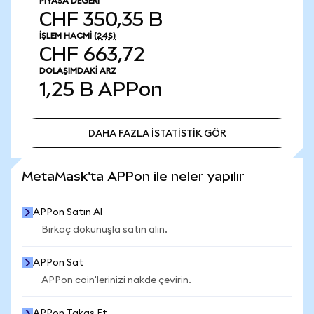
PIYASA DEĞERI
CHF 350,35 B
İŞLEM HACMI
(24S)
CHF 663,72
DOLAŞIMDAKI ARZ
1,25 B
APPon
DAHA FAZLA İSTATİSTİK GÖR
DAHA FAZLA İSTATİSTİK GÖR
MetaMask'ta APPon ile neler yapılır
APPon Satın Al
Birkaç dokunuşla satın alın.
APPon Sat
APPon coin'lerinizi nakde çevirin.
APPon Takas Et