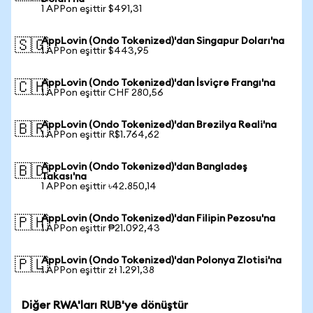
1 APPon eşittir $491,31
AppLovin (Ondo Tokenized)'dan Singapur Doları'na
🇸🇬
1 APPon eşittir $443,95
AppLovin (Ondo Tokenized)'dan İsviçre Frangı'na
🇨🇭
1 APPon eşittir CHF 280,56
AppLovin (Ondo Tokenized)'dan Brezilya Reali'na
🇧🇷
1 APPon eşittir R$1.764,62
AppLovin (Ondo Tokenized)'dan Bangladeş
🇧🇩
Takası'na
1 APPon eşittir ৳42.850,14
AppLovin (Ondo Tokenized)'dan Filipin Pezosu'na
🇵🇭
1 APPon eşittir ₱21.092,43
AppLovin (Ondo Tokenized)'dan Polonya Zlotisi'na
🇵🇱
1 APPon eşittir zł 1.291,38
Diğer RWA'ları RUB'ye dönüştür