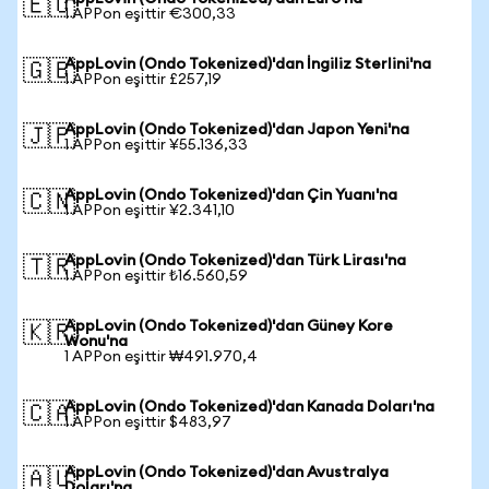
🇪🇺
1 APPon eşittir €300,33
AppLovin (Ondo Tokenized)'dan İngiliz Sterlini'na
🇬🇧
1 APPon eşittir £257,19
AppLovin (Ondo Tokenized)'dan Japon Yeni'na
🇯🇵
1 APPon eşittir ¥55.136,33
AppLovin (Ondo Tokenized)'dan Çin Yuanı'na
🇨🇳
1 APPon eşittir ¥2.341,10
AppLovin (Ondo Tokenized)'dan Türk Lirası'na
🇹🇷
1 APPon eşittir ₺16.560,59
AppLovin (Ondo Tokenized)'dan Güney Kore
🇰🇷
Wonu'na
1 APPon eşittir ₩491.970,4
AppLovin (Ondo Tokenized)'dan Kanada Doları'na
🇨🇦
1 APPon eşittir $483,97
AppLovin (Ondo Tokenized)'dan Avustralya
🇦🇺
Doları'na