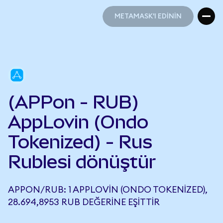
METAMASK'I EDİNİN
METAMASK'I EDİNİN
(APPon - RUB)
AppLovin (Ondo
Tokenized) - Rus
Rublesi dönüştür
APPON/RUB: 1 APPLOVIN (ONDO TOKENIZED),
28.694,8953 RUB DEĞERINE EŞITTIR