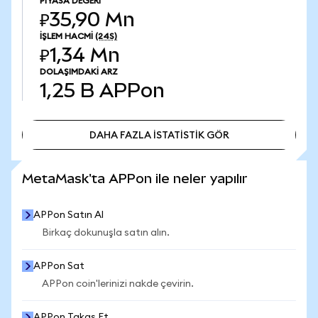
PIYASA DEĞERI
₽35,90 Mn
İŞLEM HACMI
(24S)
₽1,34 Mn
DOLAŞIMDAKI ARZ
1,25 B
APPon
DAHA FAZLA İSTATİSTİK GÖR
DAHA FAZLA İSTATİSTİK GÖR
MetaMask'ta APPon ile neler yapılır
APPon Satın Al
Birkaç dokunuşla satın alın.
APPon Sat
APPon coin'lerinizi nakde çevirin.
APPon Takas Et