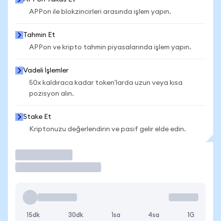
APPon ile blokzincirleri arasında işlem yapın.
Tahmin Et
APPon ve kripto tahmin piyasalarında işlem yapın.
Vadeli İşlemler
50x kaldıraca kadar token'larda uzun veya kısa
pozisyon alın.
Stake Et
Kriptonuzu değerlendirin ve pasif gelir elde edin.
İşlem Yap
15dk
30dk
1sa
4sa
1G