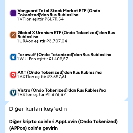
Vanguard Total Stock Market ETF (Ondo
Tokenized)'dan Rus Rublesi'na
1 VTIon eşittir ₽31.711,54
Global X Uranium ETF (Ondo Tokenized)'dan Rus
Rublesi'na
1 URAon eşittir ₽3.707,04
Terawulf (Ondo Tokenized)'dan Rus Rublesi'na
1 WULFon eşittir ₽1.409,57
AXT (Ondo Tokenized)'dan Rus Rublesi'na
1 AXTIon eşittir ₽7.597,61
Vistra (Ondo Tokenized)'dan Rus Rublesi'na
1 VSTon eşittir ₽11.676,67
Diğer kurları keşfedin
Diğer kripto coinleri AppLovin (Ondo Tokenized)
(APPon) coin'e çevirin