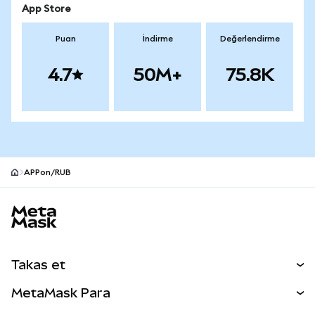
App Store
Puan
İndirme
Değerlendirme
4.7
50M+
75.8K
APPon/RUB
MetaMask site alt bilgisi
Takas et
Takas İşlemleri
MetaMask Para
Tahmin Et
YENİ
Kripto Al