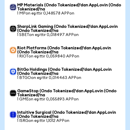
MP Materials (Ondo Tokenized)'dan AppLovin (Ondo
Tokenized)'na
1 MPon eşittir 0,148578 APPon
SharpLink Gaming (Ondo Tokenized)'dan AppLovin
(Ondo Tokenized)'na
1 SBETon eşittir 0,018497 APPon
Riot Platforms (Ondo Tokenized)'dan AppLovin
(Ondo Tokenized)'na
1 RIOTon eşittir 0,059840 APPon
BitGo Holdings (Ondo Tokenized)'dan AppLovin
(Ondo Tokenized)'na
1 BTGOon eşittir 0,014463 APPon
GameStop (Ondo Tokenized)'dan AppLovin (Ondo
Tokenized)'na
1 GMEon eşittir 0,055893 APPon
Intuitive Surgical (Ondo Tokenized)'dan AppLovin
(Ondo Tokenized)'na
1 ISRGon eşittir 1,1012 APPon