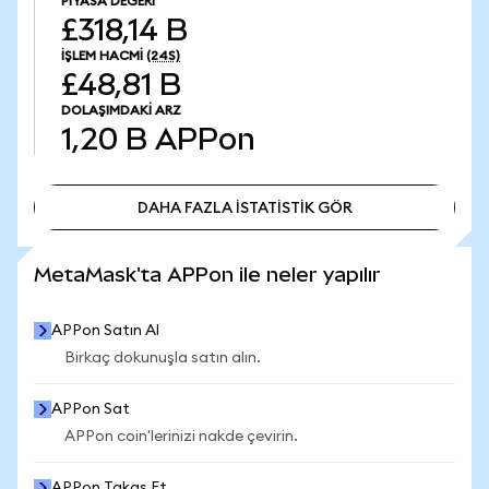
PIYASA DEĞERI
£318,14 B
İŞLEM HACMI
(24S)
£48,81 B
DOLAŞIMDAKI ARZ
1,20 B
APPon
DAHA FAZLA İSTATİSTİK GÖR
DAHA FAZLA İSTATİSTİK GÖR
MetaMask'ta APPon ile neler yapılır
APPon Satın Al
Birkaç dokunuşla satın alın.
APPon Sat
APPon coin'lerinizi nakde çevirin.
APPon Takas Et