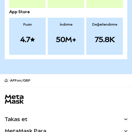
App Store
Puan
İndirme
Değerlendirme
4.7
50M+
75.8K
APPon/GBP
MetaMask site alt bilgisi
Takas et
Takas İşlemleri
MetaMask Para