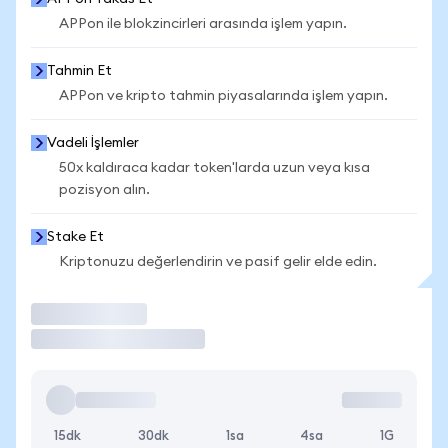
APPon ile blokzincirleri arasında işlem yapın.
Tahmin Et
APPon ve kripto tahmin piyasalarında işlem yapın.
Vadeli İşlemler
50x kaldıraca kadar token'larda uzun veya kısa
pozisyon alın.
Stake Et
Kriptonuzu değerlendirin ve pasif gelir elde edin.
İşlem Yap
15dk
30dk
1sa
4sa
1G