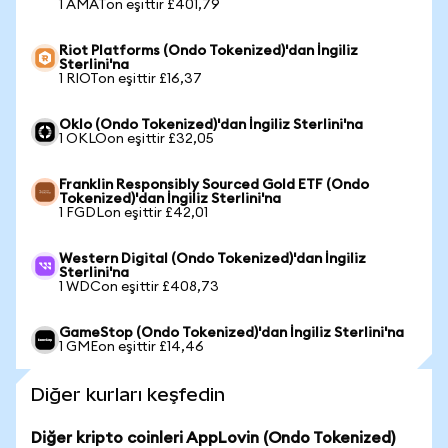
1 AMATon eşittir £401,79
Riot Platforms (Ondo Tokenized)'dan İngiliz
Sterlini'na
1 RIOTon eşittir £16,37
Oklo (Ondo Tokenized)'dan İngiliz Sterlini'na
1 OKLOon eşittir £32,05
Franklin Responsibly Sourced Gold ETF (Ondo
Tokenized)'dan İngiliz Sterlini'na
1 FGDLon eşittir £42,01
Western Digital (Ondo Tokenized)'dan İngiliz
Sterlini'na
1 WDCon eşittir £408,73
GameStop (Ondo Tokenized)'dan İngiliz Sterlini'na
1 GMEon eşittir £14,46
Diğer kurları keşfedin
Diğer kripto coinleri AppLovin (Ondo Tokenized)