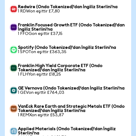
Redwire (Ondo Tokenized)'dan İngiliz Sterlini'na
1 RDWon eşittir £7,80
Franklin Focused Growth ETF (Ondo Tokenized)'dan
İngiliz Sterlini'na
1 FFOGon eşittir £37,15
Spotify (Ondo Tokenized)'dan İngiliz Sterlini'na
1 SPOTon eşittir £363,35
Franklin High Yield Corporate ETF (Ondo
Tokenized)'dan İngiliz Sterlini'na
1 FLHYon eşittir £18,25
GE Vernova (Ondo Tokenized)'dan İngiliz Sterlini'na
1 GEVon eşittir £764,03
VanEck Rare Earth and Strategic Metals ETF (Ondo
Tokenized)'dan İngiliz Sterlini'na
1 REMXon eşittir £53,87
Applied Materials (Ondo Tokenized)'dan İngiliz
Sterlini'na