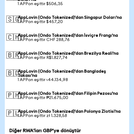
1 APPon eşittir $506,35
AppLovin (Ondo Tokenized)'dan Singapur Doları'na
🇸🇬
1 APPon eşittir $457,20
AppLovin (Ondo Tokenized)'dan İsviçre Frangı'na
🇨🇭
1 APPon eşittir CHF 288,76
AppLovin (Ondo Tokenized)'dan Brezilya Reali'na
🇧🇷
1 APPon eşittir R$1.827,74
AppLovin (Ondo Tokenized)'dan Bangladeş
🇧🇩
Takası'na
1 APPon eşittir ৳44.134,98
AppLovin (Ondo Tokenized)'dan Filipin Pezosu'na
🇵🇭
1 APPon eşittir ₱21.675,00
AppLovin (Ondo Tokenized)'dan Polonya Zlotisi'na
🇵🇱
1 APPon eşittir zł 1.328,58
Diğer RWA'ları GBP'ye dönüştür