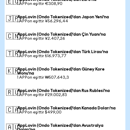
🇪🇺
1 APPon eşittir €308,90
AppLovin (Ondo Tokenized)'dan Japon Yeni'na
🇯🇵
1 APPon eşittir ¥56.296,44
AppLovin (Ondo Tokenized)'dan Çin Yuanı'na
🇨🇳
1 APPon eşittir ¥2.407,26
AppLovin (Ondo Tokenized)'dan Türk Lirası'na
🇹🇷
1 APPon eşittir ₺16.973,77
AppLovin (Ondo Tokenized)'dan Güney Kore
🇰🇷
Wonu'na
1 APPon eşittir ₩507.643,3
AppLovin (Ondo Tokenized)'dan Rus Rublesi'na
🇷🇺
1 APPon eşittir ₽29.002,83
AppLovin (Ondo Tokenized)'dan Kanada Doları'na
🇨🇦
1 APPon eşittir $499,00
AppLovin (Ondo Tokenized)'dan Avustralya
🇦🇺
Doları'na