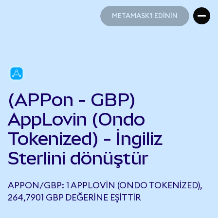
METAMASK'I EDİNİN
METAMASK'I EDİNİN
(APPon - GBP)
AppLovin (Ondo
Tokenized) - İngiliz
Sterlini dönüştür
APPON/GBP: 1 APPLOVIN (ONDO TOKENIZED),
264,7901 GBP DEĞERINE EŞITTIR