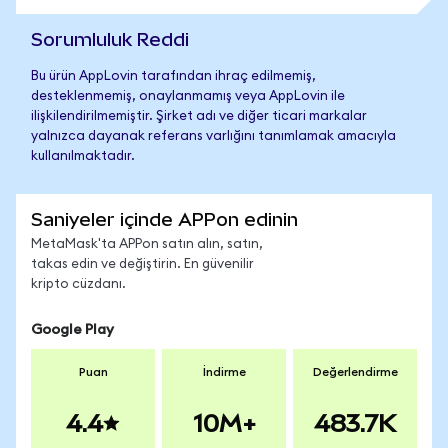
Sorumluluk Reddi
Bu ürün AppLovin tarafından ihraç edilmemiş,
desteklenmemiş, onaylanmamış veya AppLovin ile
ilişkilendirilmemiştir. Şirket adı ve diğer ticari markalar
yalnızca dayanak referans varlığını tanımlamak amacıyla
kullanılmaktadır.
Saniyeler içinde APPon edinin
MetaMask'ta APPon satın alın, satın,
takas edin ve değiştirin. En güvenilir
kripto cüzdanı.
Google Play
Puan
İndirme
Değerlendirme
4.4
10M+
483.7K