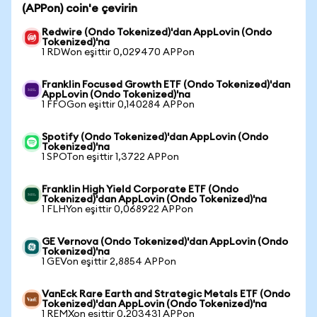
(APPon) coin'e çevirin
Redwire (Ondo Tokenized)'dan AppLovin (Ondo
Tokenized)'na
1 RDWon eşittir 0,029470 APPon
Franklin Focused Growth ETF (Ondo Tokenized)'dan
AppLovin (Ondo Tokenized)'na
1 FFOGon eşittir 0,140284 APPon
Spotify (Ondo Tokenized)'dan AppLovin (Ondo
Tokenized)'na
1 SPOTon eşittir 1,3722 APPon
Franklin High Yield Corporate ETF (Ondo
Tokenized)'dan AppLovin (Ondo Tokenized)'na
1 FLHYon eşittir 0,068922 APPon
GE Vernova (Ondo Tokenized)'dan AppLovin (Ondo
Tokenized)'na
1 GEVon eşittir 2,8854 APPon
VanEck Rare Earth and Strategic Metals ETF (Ondo
Tokenized)'dan AppLovin (Ondo Tokenized)'na
1 REMXon eşittir 0,203431 APPon