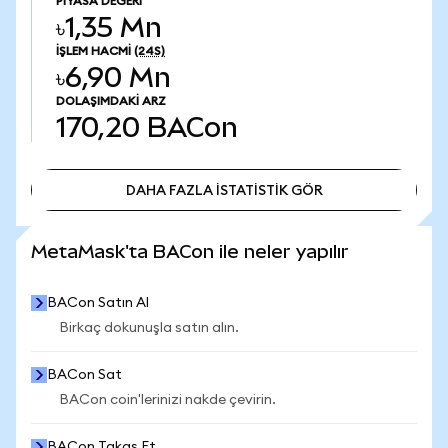
PIYASA DEĞERI
৳1,35 Mn
İŞLEM HACMI
(24S)
৳6,90 Mn
DOLAŞIMDAKI ARZ
170,20
BACon
DAHA FAZLA İSTATİSTİK GÖR
DAHA FAZLA İSTATİSTİK GÖR
MetaMask'ta BACon ile neler yapılır
BACon Satın Al
Birkaç dokunuşla satın alın.
BACon Sat
BACon coin'lerinizi nakde çevirin.
BACon Takas Et