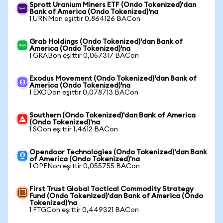
Sprott Uranium Miners ETF (Ondo Tokenized)'dan
Bank of America (Ondo Tokenized)'na
1 URNMon eşittir 0,864126 BACon
Grab Holdings (Ondo Tokenized)'dan Bank of
America (Ondo Tokenized)'na
1 GRABon eşittir 0,057317 BACon
Exodus Movement (Ondo Tokenized)'dan Bank of
America (Ondo Tokenized)'na
1 EXODon eşittir 0,078713 BACon
Southern (Ondo Tokenized)'dan Bank of America
(Ondo Tokenized)'na
1 SOon eşittir 1,4612 BACon
Opendoor Technologies (Ondo Tokenized)'dan Bank
of America (Ondo Tokenized)'na
1 OPENon eşittir 0,055755 BACon
First Trust Global Tactical Commodity Strategy
Fund (Ondo Tokenized)'dan Bank of America (Ondo
Tokenized)'na
1 FTGCon eşittir 0,449321 BACon