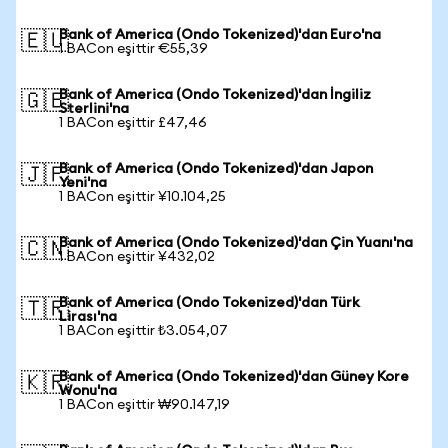
Bank of America (Ondo Tokenized)'dan Euro'na
🇪🇺
1 BACon eşittir €55,39
Bank of America (Ondo Tokenized)'dan İngiliz
🇬🇧
Sterlini'na
1 BACon eşittir £47,46
Bank of America (Ondo Tokenized)'dan Japon
🇯🇵
Yeni'na
1 BACon eşittir ¥10.104,25
Bank of America (Ondo Tokenized)'dan Çin Yuanı'na
🇨🇳
1 BACon eşittir ¥432,02
Bank of America (Ondo Tokenized)'dan Türk
🇹🇷
Lirası'na
1 BACon eşittir ₺3.054,07
Bank of America (Ondo Tokenized)'dan Güney Kore
🇰🇷
Wonu'na
1 BACon eşittir ₩90.147,19