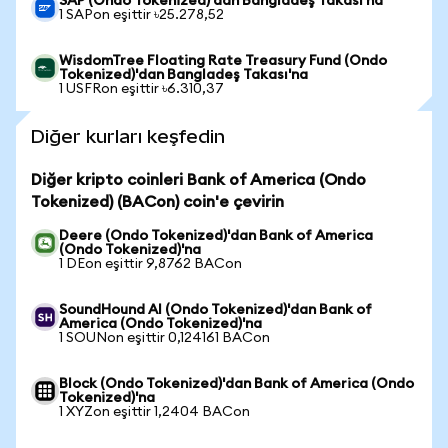
SAP (Ondo Tokenized)'dan Bangladeş Takası'na
1 SAPon eşittir ৳25.278,52
WisdomTree Floating Rate Treasury Fund (Ondo
Tokenized)'dan Bangladeş Takası'na
1 USFRon eşittir ৳6.310,37
Diğer kurları keşfedin
Diğer kripto coinleri Bank of America (Ondo
Tokenized) (BACon) coin'e çevirin
Deere (Ondo Tokenized)'dan Bank of America
(Ondo Tokenized)'na
1 DEon eşittir 9,8762 BACon
SoundHound AI (Ondo Tokenized)'dan Bank of
America (Ondo Tokenized)'na
1 SOUNon eşittir 0,124161 BACon
Block (Ondo Tokenized)'dan Bank of America (Ondo
Tokenized)'na
1 XYZon eşittir 1,2404 BACon