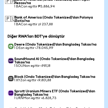
🇵🇭
Pezosu'na
1 BACon eşittir ₱3.886,94
Bank of America (Ondo Tokenized)'dan Polonya
🇵🇱
Zlotisi'na
1 BACon eşittir zł 237,88
Diğer RWA'ları BDT'ye dönüştür
Deere (Ondo Tokenized)'dan Bangladeş Takası'na
1 DEon eşittir ৳78.045,99
SoundHound AI (Ondo Tokenized)'dan Bangladeş
Takası'na
1 SOUNon eşittir ৳981,18
Block (Ondo Tokenized)'dan Bangladeş Takası'na
1 XYZon eşittir ৳9.801,88
Sprott Uranium Miners ETF (Ondo Tokenized)'dan
Bangladeş Takası'na
1 URNMon eşittir ৳6.828,73