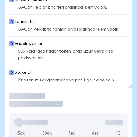
BACon ile blokzincirleri arasında işlem yapın.
Tahmin Et
BACon ve kripto tahmin piyasalarında işlem yapın.
Vadeli İşlemler
50x kaldıraca kadar token'larda uzun veya kısa
pozisyon alın.
Stake Et
Kriptonuzu değerlendirin ve pasif gelir elde edin.
İşlem Yap
15dk
30dk
1sa
4sa
1G