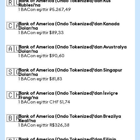
Bank of America (Ondo Tokenized)'dan Rus
🇷🇺
Rublesi'na
1 BACon eşittir ₽5.267,49
Bank of America (Ondo Tokenized)'dan Kanada
🇨🇦
Doları'na
1 BACon eşittir $89,33
Bank of America (Ondo Tokenized)'dan Avustralya
🇦🇺
Doları'na
1 BACon eşittir $90,60
Bank of America (Ondo Tokenized)'dan Singapur
🇸🇬
Doları'na
1 BACon eşittir $81,83
Bank of America (Ondo Tokenized)'dan İsviçre
🇨🇭
Frangı'na
1 BACon eşittir CHF 51,74
Bank of America (Ondo Tokenized)'dan Brezilya
🇧🇷
Reali'na
1 BACon eşittir R$326,38
Bank of America (Ondo Tokenized)'dan Filipin