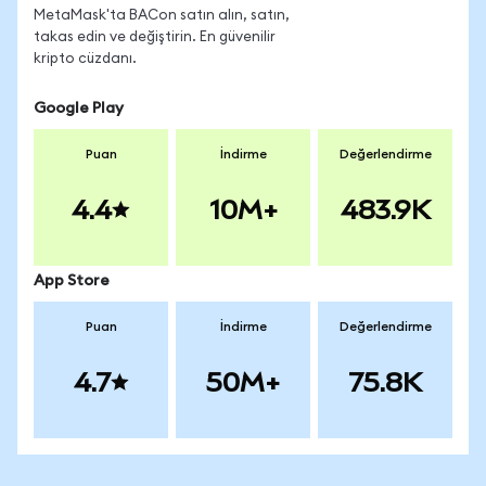
MetaMask'ta BACon satın alın, satın,
takas edin ve değiştirin. En güvenilir
kripto cüzdanı.
Google Play
Puan
İndirme
Değerlendirme
4.4
10M+
483.9K
App Store
Puan
İndirme
Değerlendirme
4.7
50M+
75.8K