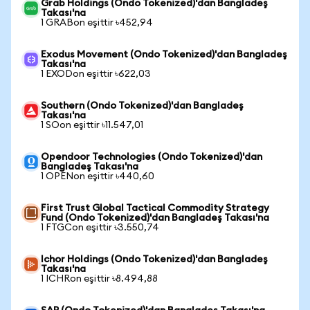
Grab Holdings (Ondo Tokenized)'dan Bangladeş
Takası'na
1 GRABon eşittir ৳452,94
Exodus Movement (Ondo Tokenized)'dan Bangladeş
Takası'na
1 EXODon eşittir ৳622,03
Southern (Ondo Tokenized)'dan Bangladeş
Takası'na
1 SOon eşittir ৳11.547,01
Opendoor Technologies (Ondo Tokenized)'dan
Bangladeş Takası'na
1 OPENon eşittir ৳440,60
First Trust Global Tactical Commodity Strategy
Fund (Ondo Tokenized)'dan Bangladeş Takası'na
1 FTGCon eşittir ৳3.550,74
Ichor Holdings (Ondo Tokenized)'dan Bangladeş
Takası'na
1 ICHRon eşittir ৳8.494,88