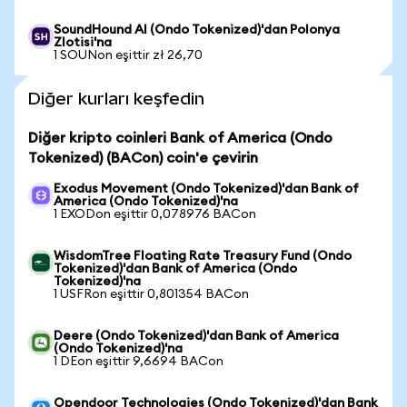
SoundHound AI (Ondo Tokenized)'dan Polonya
Zlotisi'na
1 SOUNon eşittir zł 26,70
Diğer kurları keşfedin
Diğer kripto coinleri Bank of America (Ondo
Tokenized) (BACon) coin'e çevirin
Exodus Movement (Ondo Tokenized)'dan Bank of
America (Ondo Tokenized)'na
1 EXODon eşittir 0,078976 BACon
WisdomTree Floating Rate Treasury Fund (Ondo
Tokenized)'dan Bank of America (Ondo
Tokenized)'na
1 USFRon eşittir 0,801354 BACon
Deere (Ondo Tokenized)'dan Bank of America
(Ondo Tokenized)'na
1 DEon eşittir 9,6694 BACon
Opendoor Technologies (Ondo Tokenized)'dan Bank