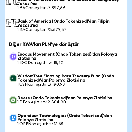
🇧🇩
Takası'na
1 BACon eşittir ৳7.897,66
Bank of America (Ondo Tokenized)'dan Filipin
🇵🇭
Pezosu'na
1 BACon eşittir ₱3.879,57
Diğer RWA'ları PLN'ye dönüştür
Exodus Movement (Ondo Tokenized)'dan Polonya
Zlotisi'na
1 EXODon eşittir zł 18,82
WisdomTree Floating Rate Treasury Fund (Ondo
Tokenized)'dan Polonya Zlotisi'na
1 USFRon eşittir zł 190,97
Deere (Ondo Tokenized)'dan Polonya Zlotisi'na
1 DEon eşittir zł 2.304,30
Opendoor Technologies (Ondo Tokenized)'dan
Polonya Zlotisi'na
1 OPENon eşittir zł 12,85