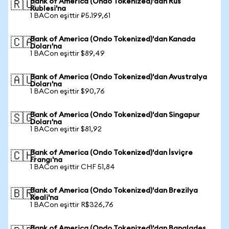
Bank of America (Ondo Tokenized)'dan Rus
🇷🇺
Rublesi'na
1 BACon eşittir ₽5.199,61
Bank of America (Ondo Tokenized)'dan Kanada
🇨🇦
Doları'na
1 BACon eşittir $89,49
Bank of America (Ondo Tokenized)'dan Avustralya
🇦🇺
Doları'na
1 BACon eşittir $90,76
Bank of America (Ondo Tokenized)'dan Singapur
🇸🇬
Doları'na
1 BACon eşittir $81,92
Bank of America (Ondo Tokenized)'dan İsviçre
🇨🇭
Frangı'na
1 BACon eşittir CHF 51,84
Bank of America (Ondo Tokenized)'dan Brezilya
🇧🇷
Reali'na
1 BACon eşittir R$326,76
Bank of America (Ondo Tokenized)'dan Bangladeş