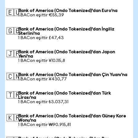
Bank of America (Ondo Tokenized)'dan Euro'na
🇪🇺
1 BACon eşittir €55,39
Bank of America (Ondo Tokenized)'dan İngiliz
🇬🇧
Sterlini'na
1 BACon eşittir £47,43
Bank of America (Ondo Tokenized)'dan Japon
🇯🇵
Yeni'na
1 BACon eşittir ¥10.115,8
Bank of America (Ondo Tokenized)'dan Çin Yuanı'na
🇨🇳
1 BACon eşittir ¥430,77
Bank of America (Ondo Tokenized)'dan Türk
🇹🇷
Lirası'na
1 BACon eşittir ₺3.037,31
Bank of America (Ondo Tokenized)'dan Güney Kore
🇰🇷
Wonu'na
1 BACon eşittir ₩90.915,81