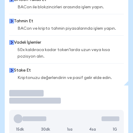
BACon ile blokzincirleri arasında işlem yapın.
Tahmin Et
BACon ve kripto tahmin piyasalarında işlem yapın.
Vadeli İşlemler
50x kaldıraca kadar token'larda uzun veya kısa
pozisyon alın.
Stake Et
Kriptonuzu değerlendirin ve pasif gelir elde edin.
İşlem Yap
15dk
30dk
1sa
4sa
1G