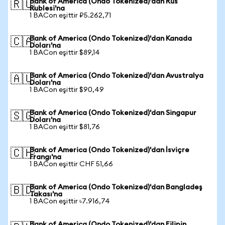
Bank of America (Ondo Tokenized)'dan Rus
🇷🇺
Rublesi'na
1 BACon eşittir ₽5.262,71
Bank of America (Ondo Tokenized)'dan Kanada
🇨🇦
Doları'na
1 BACon eşittir $89,14
Bank of America (Ondo Tokenized)'dan Avustralya
🇦🇺
Doları'na
1 BACon eşittir $90,49
Bank of America (Ondo Tokenized)'dan Singapur
🇸🇬
Doları'na
1 BACon eşittir $81,76
Bank of America (Ondo Tokenized)'dan İsviçre
🇨🇭
Frangı'na
1 BACon eşittir CHF 51,66
Bank of America (Ondo Tokenized)'dan Bangladeş
🇧🇩
Takası'na
1 BACon eşittir ৳7.916,74
Bank of America (Ondo Tokenized)'dan Filipin