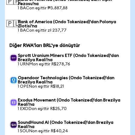
🇵🇭
Pezosu'na
1 BACon eşittir ₱3.887,88
Bank of America (Ondo Tokenized)'dan Polonya
🇵🇱
Zlotisi'na
1 BACon eşittir zł 237,77
Diğer RWA'ları BRL'ye dönüştür
Sprott Uranium Miners ETF (Ondo Tokenized)'dan
Brezilya Reali'na
1 URNMon eşittir R$278,76
Opendoor Technologies (Ondo Tokenized)'dan
Brezilya Reali'na
1 OPENon eşittir R$18,21
Exodus Movement (Ondo Tokenized)'dan Brezilya
Reali'na
1 EXODon eşittir R$25,70
SoundHound AI (Ondo Tokenized)'dan Brezilya
Reali'na
1 SOUNon eşittir R$40,24