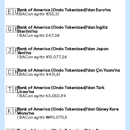
Bank of America (Ondo Tokenized)'dan Euro'na
🇪🇺
1 BACon eşittir €55,31
Bank of America (Ondo Tokenized)'dan İngiliz
🇬🇧
Sterlini'na
1 BACon eşittir £47,38
Bank of America (Ondo Tokenized)'dan Japon
🇯🇵
Yeni'na
1 BACon eşittir ¥10.077,26
Bank of America (Ondo Tokenized)'dan Çin Yuanı'na
🇨🇳
1 BACon eşittir ¥431,61
Bank of America (Ondo Tokenized)'dan Türk
🇹🇷
Lirası'na
1 BACon eşittir ₺3.050,94
Bank of America (Ondo Tokenized)'dan Güney Kore
🇰🇷
Wonu'na
1 BACon eşittir ₩90.070,11