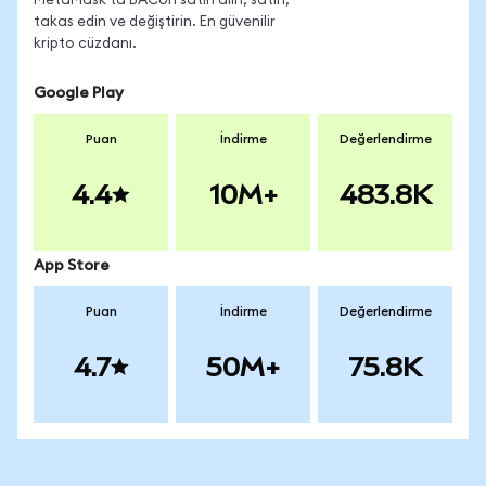
MetaMask'ta BACon satın alın, satın,
takas edin ve değiştirin. En güvenilir
kripto cüzdanı.
Google Play
Puan
İndirme
Değerlendirme
4.4
10M+
483.8K
App Store
Puan
İndirme
Değerlendirme
4.7
50M+
75.8K