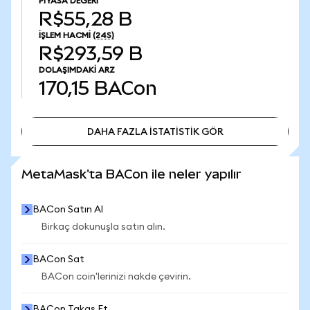
PIYASA DEĞERI
R$55,28 B
İŞLEM HACMI
(24S)
R$293,59 B
DOLAŞIMDAKI ARZ
170,15
BACon
DAHA FAZLA İSTATİSTİK GÖR
DAHA FAZLA İSTATİSTİK GÖR
MetaMask'ta BACon ile neler yapılır
BACon Satın Al
Birkaç dokunuşla satın alın.
BACon Sat
BACon coin'lerinizi nakde çevirin.
BACon Takas Et