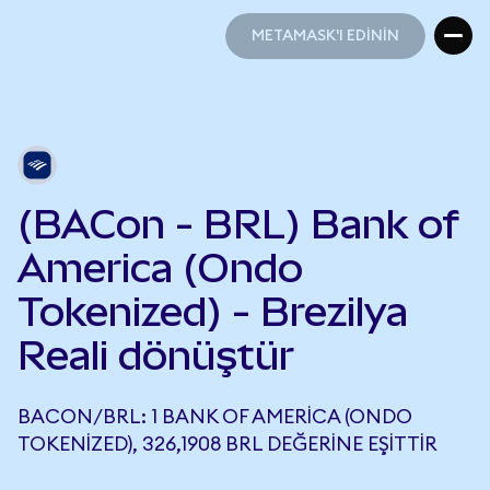
METAMASK'I EDİNİN
METAMASK'I EDİNİN
(BACon - BRL) Bank of
America (Ondo
Tokenized) - Brezilya
Reali dönüştür
BACON/BRL: 1 BANK OF AMERICA (ONDO
TOKENIZED), 326,1908 BRL DEĞERINE EŞITTIR