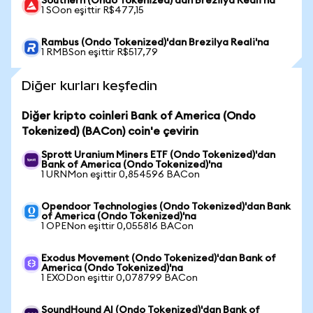
Southern (Ondo Tokenized)'dan Brezilya Reali'na
1 SOon eşittir R$477,15
Rambus (Ondo Tokenized)'dan Brezilya Reali'na
1 RMBSon eşittir R$517,79
Diğer kurları keşfedin
Diğer kripto coinleri Bank of America (Ondo
Tokenized) (BACon) coin'e çevirin
Sprott Uranium Miners ETF (Ondo Tokenized)'dan
Bank of America (Ondo Tokenized)'na
1 URNMon eşittir 0,854596 BACon
Opendoor Technologies (Ondo Tokenized)'dan Bank
of America (Ondo Tokenized)'na
1 OPENon eşittir 0,055816 BACon
Exodus Movement (Ondo Tokenized)'dan Bank of
America (Ondo Tokenized)'na
1 EXODon eşittir 0,078799 BACon
SoundHound AI (Ondo Tokenized)'dan Bank of