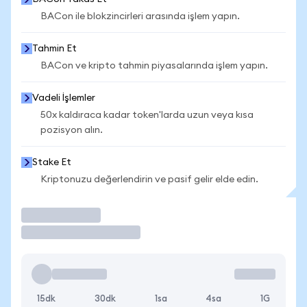
BACon ile blokzincirleri arasında işlem yapın.
Tahmin Et
BACon ve kripto tahmin piyasalarında işlem yapın.
Vadeli İşlemler
50x kaldıraca kadar token'larda uzun veya kısa
pozisyon alın.
Stake Et
Kriptonuzu değerlendirin ve pasif gelir elde edin.
İşlem Yap
15dk
30dk
1sa
4sa
1G