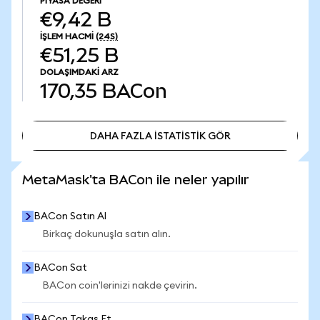
PIYASA DEĞERI
€9,42 B
İŞLEM HACMI
(24S)
€51,25 B
DOLAŞIMDAKI ARZ
170,35
BACon
DAHA FAZLA İSTATİSTİK GÖR
DAHA FAZLA İSTATİSTİK GÖR
MetaMask'ta BACon ile neler yapılır
BACon Satın Al
Birkaç dokunuşla satın alın.
BACon Sat
BACon coin'lerinizi nakde çevirin.
BACon Takas Et