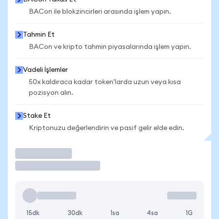
BACon ile blokzincirleri arasında işlem yapın.
Tahmin Et
BACon ve kripto tahmin piyasalarında işlem yapın.
Vadeli İşlemler
50x kaldıraca kadar token'larda uzun veya kısa
pozisyon alın.
Stake Et
Kriptonuzu değerlendirin ve pasif gelir elde edin.
İşlem Yap
15dk
30dk
1sa
4sa
1G