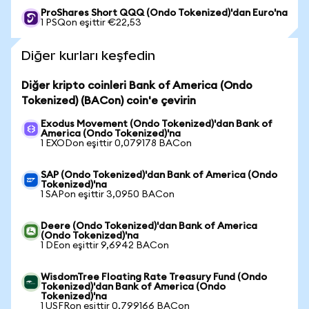
ProShares Short QQQ (Ondo Tokenized)'dan Euro'na
1 PSQon eşittir €22,53
Diğer kurları keşfedin
Diğer kripto coinleri Bank of America (Ondo
Tokenized) (BACon) coin'e çevirin
Exodus Movement (Ondo Tokenized)'dan Bank of
America (Ondo Tokenized)'na
1 EXODon eşittir 0,079178 BACon
SAP (Ondo Tokenized)'dan Bank of America (Ondo
Tokenized)'na
1 SAPon eşittir 3,0950 BACon
Deere (Ondo Tokenized)'dan Bank of America
(Ondo Tokenized)'na
1 DEon eşittir 9,6942 BACon
WisdomTree Floating Rate Treasury Fund (Ondo
Tokenized)'dan Bank of America (Ondo
Tokenized)'na
1 USFRon eşittir 0,799166 BACon