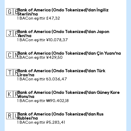
Bank of America (Ondo Tokenized)'dan İngiliz
🇬🇧
Sterlini'na
1 BACon eşittir £47,32
Bank of America (Ondo Tokenized)'dan Japon
🇯🇵
Yeni'na
1 BACon eşittir ¥10.078,37
Bank of America (Ondo Tokenized)'dan Çin Yuanı'na
🇨🇳
1 BACon eşittir ¥429,50
Bank of America (Ondo Tokenized)'dan Türk
🇹🇷
Lirası'na
1 BACon eşittir ₺3.036,47
Bank of America (Ondo Tokenized)'dan Güney Kore
🇰🇷
Wonu'na
1 BACon eşittir ₩90.402,18
Bank of America (Ondo Tokenized)'dan Rus
🇷🇺
Rublesi'na
1 BACon eşittir ₽5.283,41