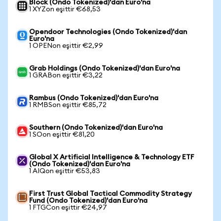
Block (Ondo Tokenized)'dan Euro'na
1 XYZon eşittir €68,53
Opendoor Technologies (Ondo Tokenized)'dan
Euro'na
1 OPENon eşittir €2,99
Grab Holdings (Ondo Tokenized)'dan Euro'na
1 GRABon eşittir €3,22
Rambus (Ondo Tokenized)'dan Euro'na
1 RMBSon eşittir €85,72
Southern (Ondo Tokenized)'dan Euro'na
1 SOon eşittir €81,20
Global X Artificial Intelligence & Technology ETF
(Ondo Tokenized)'dan Euro'na
1 AIQon eşittir €53,83
First Trust Global Tactical Commodity Strategy
Fund (Ondo Tokenized)'dan Euro'na
1 FTGCon eşittir €24,97