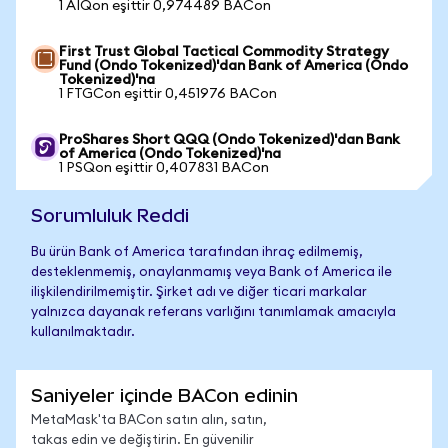
1 AIQon eşittir 0,974489 BACon
First Trust Global Tactical Commodity Strategy
Fund (Ondo Tokenized)'dan Bank of America (Ondo
Tokenized)'na
1 FTGCon eşittir 0,451976 BACon
ProShares Short QQQ (Ondo Tokenized)'dan Bank
of America (Ondo Tokenized)'na
1 PSQon eşittir 0,407831 BACon
Sorumluluk Reddi
Bu ürün Bank of America tarafından ihraç edilmemiş,
desteklenmemiş, onaylanmamış veya Bank of America ile
ilişkilendirilmemiştir. Şirket adı ve diğer ticari markalar
yalnızca dayanak referans varlığını tanımlamak amacıyla
kullanılmaktadır.
Saniyeler içinde BACon edinin
MetaMask'ta BACon satın alın, satın,
takas edin ve değiştirin. En güvenilir