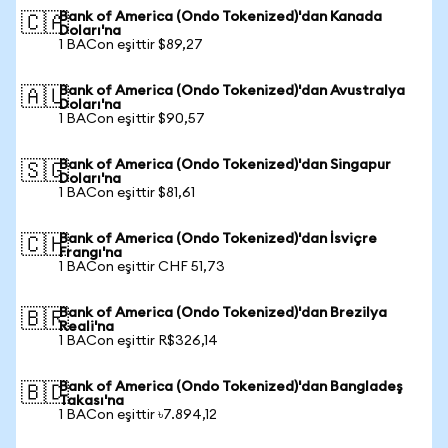
Bank of America (Ondo Tokenized)'dan Kanada
🇨🇦
Doları'na
1 BACon eşittir $89,27
Bank of America (Ondo Tokenized)'dan Avustralya
🇦🇺
Doları'na
1 BACon eşittir $90,57
Bank of America (Ondo Tokenized)'dan Singapur
🇸🇬
Doları'na
1 BACon eşittir $81,61
Bank of America (Ondo Tokenized)'dan İsviçre
🇨🇭
Frangı'na
1 BACon eşittir CHF 51,73
Bank of America (Ondo Tokenized)'dan Brezilya
🇧🇷
Reali'na
1 BACon eşittir R$326,14
Bank of America (Ondo Tokenized)'dan Bangladeş
🇧🇩
Takası'na
1 BACon eşittir ৳7.894,12