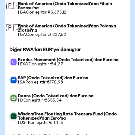
Bank of America (Ondo Tokenized)'dan Filipin
🇵🇭
Pezosu'na
1 BACon eşittir ₱3.875,12
Bank of America (Ondo Tokenized)'dan Polonya
🇵🇱
Zlotisi'na
1 BACon eşittir zł 237,52
Diğer RWA'ları EUR'ye dönüştür
Exodus Movement (Ondo Tokenized)'dan Euro'na
1 EXODon eşittir €4,37
SAP (Ondo Tokenized)'dan Euro'na
1 SAPon eşittir €170,98
Deere (Ondo Tokenized)'dan Euro'na
1 DEon eşittir €535,54
WisdomTree Floating Rate Treasury Fund (Ondo
Tokenized)'dan Euro'na
1 USFRon eşittir €44,15