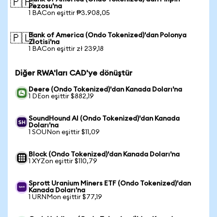
🇵🇭
Pezosu'na
1 BACon eşittir ₱3.908,05
Bank of America (Ondo Tokenized)'dan Polonya
🇵🇱
Zlotisi'na
1 BACon eşittir zł 239,18
Diğer RWA'ları CAD'ye dönüştür
Deere (Ondo Tokenized)'dan Kanada Doları'na
1 DEon eşittir $882,19
SoundHound AI (Ondo Tokenized)'dan Kanada
Doları'na
1 SOUNon eşittir $11,09
Block (Ondo Tokenized)'dan Kanada Doları'na
1 XYZon eşittir $110,79
Sprott Uranium Miners ETF (Ondo Tokenized)'dan
Kanada Doları'na
1 URNMon eşittir $77,19