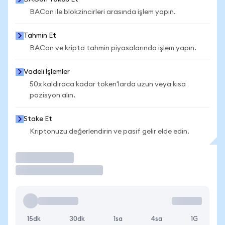
BACon ile blokzincirleri arasında işlem yapın.
Tahmin Et
BACon ve kripto tahmin piyasalarında işlem yapın.
Vadeli İşlemler
50x kaldıraca kadar token'larda uzun veya kısa
pozisyon alın.
Stake Et
Kriptonuzu değerlendirin ve pasif gelir elde edin.
İşlem Yap
15dk
30dk
1sa
4sa
1G