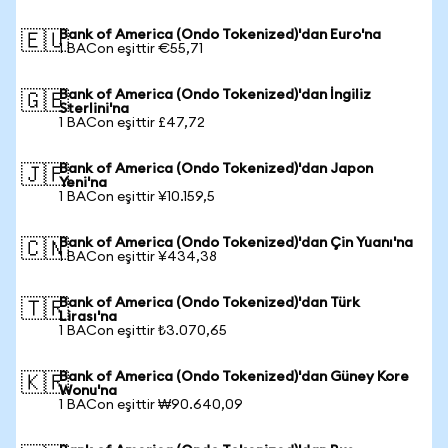
Bank of America (Ondo Tokenized)'dan Euro'na
🇪🇺
1 BACon eşittir €55,71
Bank of America (Ondo Tokenized)'dan İngiliz
🇬🇧
Sterlini'na
1 BACon eşittir £47,72
Bank of America (Ondo Tokenized)'dan Japon
🇯🇵
Yeni'na
1 BACon eşittir ¥10.159,5
Bank of America (Ondo Tokenized)'dan Çin Yuanı'na
🇨🇳
1 BACon eşittir ¥434,38
Bank of America (Ondo Tokenized)'dan Türk
🇹🇷
Lirası'na
1 BACon eşittir ₺3.070,65
Bank of America (Ondo Tokenized)'dan Güney Kore
🇰🇷
Wonu'na
1 BACon eşittir ₩90.640,09