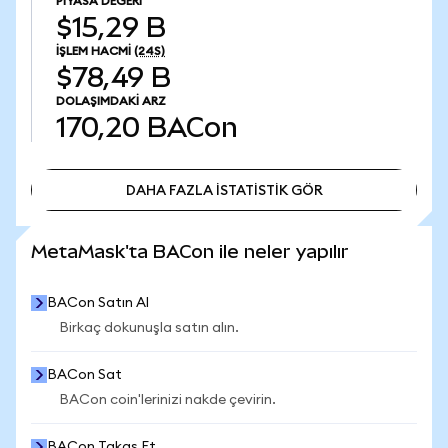
PIYASA DEĞERI
$15,29 B
İŞLEM HACMI
(24S)
$78,49 B
DOLAŞIMDAKI ARZ
170,20
BACon
DAHA FAZLA İSTATİSTİK GÖR
DAHA FAZLA İSTATİSTİK GÖR
MetaMask'ta BACon ile neler yapılır
BACon Satın Al
Birkaç dokunuşla satın alın.
BACon Sat
BACon coin'lerinizi nakde çevirin.
BACon Takas Et