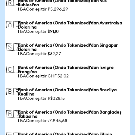
Bank of America (Ondo Tokenized)'dan Rus
🇷🇺
Rublesi'na
1 BACon eşittir ₽5.296,29
Bank of America (Ondo Tokenized)'dan Avustralya
🇦🇺
Doları'na
1 BACon eşittir $91,10
Bank of America (Ondo Tokenized)'dan Singapur
🇸🇬
Doları'na
1 BACon eşittir $82,27
Bank of America (Ondo Tokenized)'dan İsviçre
🇨🇭
Frangı'na
1 BACon eşittir CHF 52,02
Bank of America (Ondo Tokenized)'dan Brezilya
🇧🇷
Reali'na
1 BACon eşittir R$328,15
Bank of America (Ondo Tokenized)'dan Bangladeş
🇧🇩
Takası'na
1 BACon eşittir ৳7.945,68
Bank of America (Ondo Tokenized)'dan Filipin