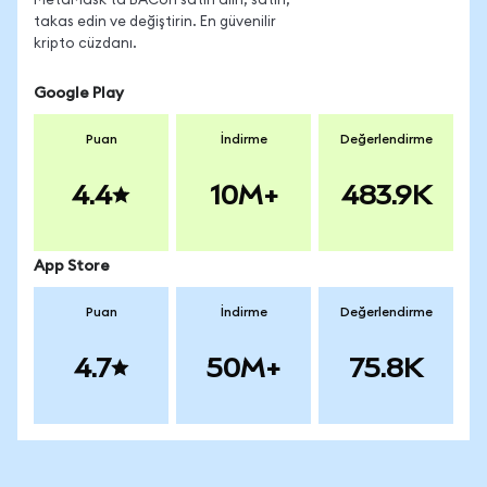
MetaMask'ta BACon satın alın, satın,
takas edin ve değiştirin. En güvenilir
kripto cüzdanı.
Google Play
Puan
İndirme
Değerlendirme
4.4
10M+
483.9K
App Store
Puan
İndirme
Değerlendirme
4.7
50M+
75.8K