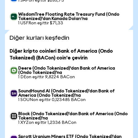
1 SAPon eşittir $285,73
WisdomTree Floating Rate Treasury Fund (Ondo
Tokenized)'dan Kanada Doları'na
1 USFRon eşittir $71,33
Diğer kurları keşfedin
Diğer kripto coinleri Bank of America (Ondo
Tokenized) (BACon) coin'e çevirin
Deere (Ondo Tokenized)'dan Bank of America
(Ondo Tokenized)'na
1 DEon eşittir 9,8224 BACon
SoundHound AI (Ondo Tokenized)'dan Bank of
America (Ondo Tokenized)'na
1 SOUNon eşittir 0,123485 BACon
Block (Ondo Tokenized)'dan Bank of America (Ondo
Tokenized)'na
1 XYZon eşittir 1,2336 BACon
Sprott Uranium Miners ETF (Ondo Tokenized)'dan