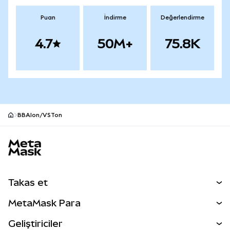
Puan
İndirme
Değerlendirme
4.7
50M+
75.8K
BBAIon/VSTon
MetaMask site alt bilgisi
Takas et
Takas İşlemleri
MetaMask Para
Tahmin Et
YENİ
Kripto Al
Geliştiriciler