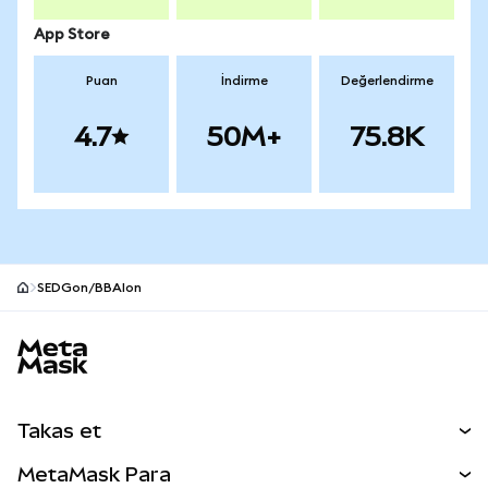
App Store
Puan
İndirme
Değerlendirme
4.7
50M+
75.8K
SEDGon/BBAIon
MetaMask site alt bilgisi
Takas et
Takas İşlemleri
MetaMask Para