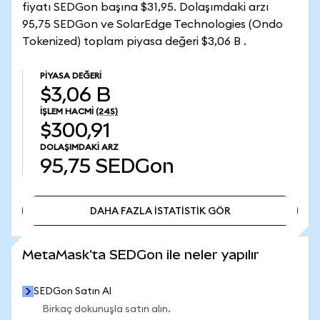
fiyatı SEDGon başına $31,95. Dolaşımdaki arzı
95,75 SEDGon ve SolarEdge Technologies (Ondo
Tokenized) toplam piyasa değeri $3,06 B .
PIYASA DEĞERI
$3,06 B
İŞLEM HACMI
(24S)
$300,91
DOLAŞIMDAKI ARZ
95,75
SEDGon
DAHA FAZLA İSTATİSTİK GÖR
DAHA FAZLA İSTATİSTİK GÖR
MetaMask'ta SEDGon ile neler yapılır
SEDGon Satın Al
Birkaç dokunuşla satın alın.