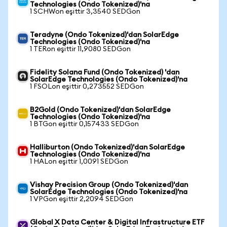
Technologies (Ondo Tokenized)'na
1 SCHWon eşittir 3,3540 SEDGon
Teradyne (Ondo Tokenized)'dan SolarEdge
Technologies (Ondo Tokenized)'na
1 TERon eşittir 11,9080 SEDGon
Fidelity Solana Fund (Ondo Tokenized) 'dan
SolarEdge Technologies (Ondo Tokenized)'na
1 FSOLon eşittir 0,273552 SEDGon
B2Gold (Ondo Tokenized)'dan SolarEdge
Technologies (Ondo Tokenized)'na
1 BTGon eşittir 0,157433 SEDGon
Halliburton (Ondo Tokenized)'dan SolarEdge
Technologies (Ondo Tokenized)'na
1 HALon eşittir 1,0091 SEDGon
Vishay Precision Group (Ondo Tokenized)'dan
SolarEdge Technologies (Ondo Tokenized)'na
1 VPGon eşittir 2,2094 SEDGon
Global X Data Center & Digital Infrastructure ETF