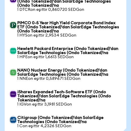
(Ondo Tokenized)'dan SolarEdge Technologies
(Ondo Tokenized)'na
1 DTCRon eşittir 0,860720 SEDGon
PIMCO 0-5 Year High Yield Corporate Bond Index
ETF (Ondo Tokenized)'dan SolarEdge Technologies
(Ondo Tokenized)'na
1 HYSon eşittir 2,9534 SEDGon
Hewlett Packard Enterprise (Ondo Tokenized)'dan
SolarEdge Technologies (Ondo Tokenized)'na
1 HPEon eşittir 1,6613 SEDGon
NANO Nuclear Energy (Ondo Tokenized)'dan
SolarEdge Technologies (Ondo Tokenized)'na
1 NNEon eşittir 0,589671 SEDGon
iShares Expanded Tech-Software ETF (Ondo
Tokenized)'dan SolarEdge Technologies (Ondo
Tokenized)'na
1 IGVon eşittir 3,1981 SEDGon
Citigroup (Ondo Tokenized)'dan SolarEdge
Technologies (Ondo Tokenized)'na
1 Con eşittir 4,2326 SEDGon