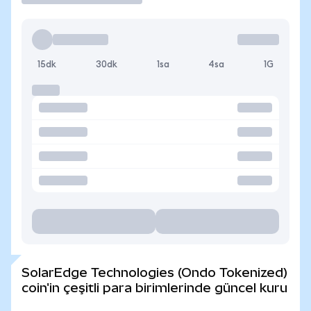
15dk
30dk
1sa
4sa
1G
SolarEdge Technologies (Ondo Tokenized)
coin'in çeşitli para birimlerinde güncel kuru