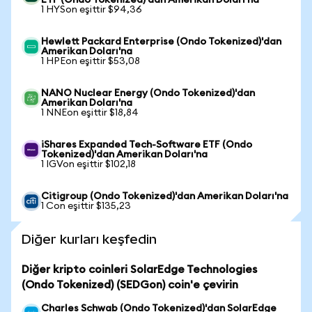
ETF (Ondo Tokenized)'dan Amerikan Doları'na
1 HYSon eşittir $94,36
Hewlett Packard Enterprise (Ondo Tokenized)'dan
Amerikan Doları'na
1 HPEon eşittir $53,08
NANO Nuclear Energy (Ondo Tokenized)'dan
Amerikan Doları'na
1 NNEon eşittir $18,84
iShares Expanded Tech-Software ETF (Ondo
Tokenized)'dan Amerikan Doları'na
1 IGVon eşittir $102,18
Citigroup (Ondo Tokenized)'dan Amerikan Doları'na
1 Con eşittir $135,23
Diğer kurları keşfedin
Diğer kripto coinleri SolarEdge Technologies
(Ondo Tokenized) (SEDGon) coin'e çevirin
Charles Schwab (Ondo Tokenized)'dan SolarEdge