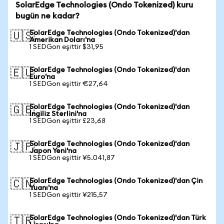
SolarEdge Technologies (Ondo Tokenized) kuru
bugün ne kadar?
SolarEdge Technologies (Ondo Tokenized)'dan
🇺🇸
Amerikan Doları'na
1 SEDGon eşittir $31,95
SolarEdge Technologies (Ondo Tokenized)'dan
🇪🇺
Euro'na
1 SEDGon eşittir €27,64
SolarEdge Technologies (Ondo Tokenized)'dan
🇬🇧
İngiliz Sterlini'na
1 SEDGon eşittir £23,68
SolarEdge Technologies (Ondo Tokenized)'dan
🇯🇵
Japon Yeni'na
1 SEDGon eşittir ¥5.041,87
SolarEdge Technologies (Ondo Tokenized)'dan Çin
🇨🇳
Yuanı'na
1 SEDGon eşittir ¥215,57
SolarEdge Technologies (Ondo Tokenized)'dan Türk
🇹🇷