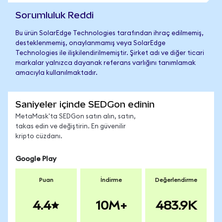
Sorumluluk Reddi
Bu ürün SolarEdge Technologies tarafından ihraç edilmemiş,
desteklenmemiş, onaylanmamış veya SolarEdge
Technologies ile ilişkilendirilmemiştir. Şirket adı ve diğer ticari
markalar yalnızca dayanak referans varlığını tanımlamak
amacıyla kullanılmaktadır.
Saniyeler içinde SEDGon edinin
MetaMask'ta SEDGon satın alın, satın,
takas edin ve değiştirin. En güvenilir
kripto cüzdanı.
Google Play
Puan
İndirme
Değerlendirme
4.4
10M+
483.9K