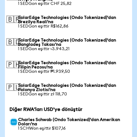
1 SEDGon eşittir CHF 25,82
SolarEdge Technologies (Ondo Tokenized)'dan
🇧🇷
Brezilya Reali'na
1 SEDGon eşittir R$162,86
SolarEdge Technologies (Ondo Tokenized)'dan
🇧🇩
Bangladeş Takası'na
1 SEDGon eşittir ৳3.943,21
SolarEdge Technologies (Ondo Tokenized)'dan
🇵🇭
Filipin Pezosu'na
1 SEDGon eşittir ₱1.939,50
SolarEdge Technologies (Ondo Tokenized)'dan
🇵🇱
Polonya Zlotisi'na
1 SEDGon eşittir zł 118,70
Diğer RWA'ları USD'ye dönüştür
Charles Schwab (Ondo Tokenized)'dan Amerikan
Doları'na
1 SCHWon eşittir $107,16