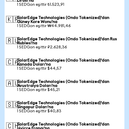
Lirası'na
1 SEDGon eşittir ₺1.523,91
SolarEdge Technologies (Ondo Tokenized)'dan
🇰🇷
Güney Kore Wonu'na
1 SEDGon eşittir ₩44.981,46
SolarEdge Technologies (Ondo Tokenized)'dan Rus
🇷🇺
Rublesi'na
1 SEDGon eşittir ₽2.628,36
SolarEdge Technologies (Ondo Tokenized)'dan
🇨🇦
Kanada Doları'na
1 SEDGon eşittir $44,57
SolarEdge Technologies (Ondo Tokenized)'dan
🇦🇺
Avustralya Doları'na
1 SEDGon eşittir $45,21
SolarEdge Technologies (Ondo Tokenized)'dan
🇸🇬
Singapur Doları'na
1 SEDGon eşittir $40,83
SolarEdge Technologies (Ondo Tokenized)'dan
🇨🇭
İsviçre Frangı'na