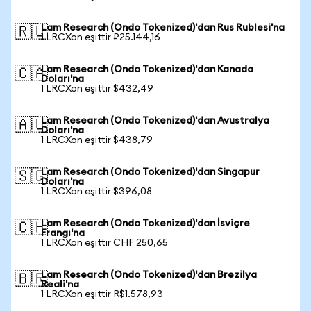
Lam Research (Ondo Tokenized)'dan Rus Rublesi'na
🇷🇺
1 LRCXon eşittir ₽25.144,16
Lam Research (Ondo Tokenized)'dan Kanada
🇨🇦
Doları'na
1 LRCXon eşittir $432,49
Lam Research (Ondo Tokenized)'dan Avustralya
🇦🇺
Doları'na
1 LRCXon eşittir $438,79
Lam Research (Ondo Tokenized)'dan Singapur
🇸🇬
Doları'na
1 LRCXon eşittir $396,08
Lam Research (Ondo Tokenized)'dan İsviçre
🇨🇭
Frangı'na
1 LRCXon eşittir CHF 250,65
Lam Research (Ondo Tokenized)'dan Brezilya
🇧🇷
Reali'na
1 LRCXon eşittir R$1.578,93