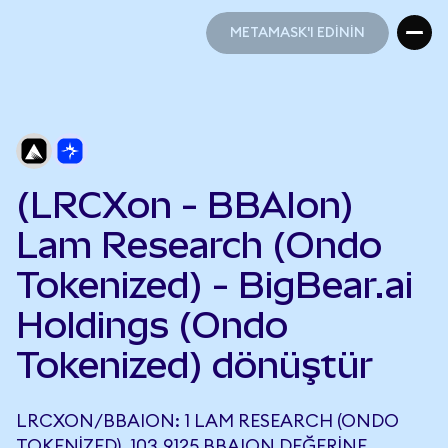
METAMASK'I EDİNİN
METAMASK'I EDİNİN
(LRCXon - BBAIon)
Lam Research (Ondo
Tokenized) - BigBear.ai
Holdings (Ondo
Tokenized) dönüştür
LRCXON/BBAION: 1 LAM RESEARCH (ONDO
TOKENIZED), 103,9125 BBAION DEĞERINE