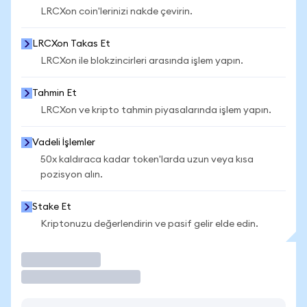
LRCXon coin'lerinizi nakde çevirin.
LRCXon Takas Et
LRCXon ile blokzincirleri arasında işlem yapın.
Tahmin Et
LRCXon ve kripto tahmin piyasalarında işlem yapın.
Vadeli İşlemler
50x kaldıraca kadar token'larda uzun veya kısa
pozisyon alın.
Stake Et
Kriptonuzu değerlendirin ve pasif gelir elde edin.
İşlem Yap