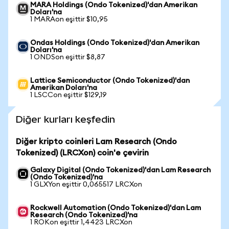
MARA Holdings (Ondo Tokenized)'dan Amerikan
Doları'na
1 MARAon eşittir $10,95
Ondas Holdings (Ondo Tokenized)'dan Amerikan
Doları'na
1 ONDSon eşittir $8,87
Lattice Semiconductor (Ondo Tokenized)'dan
Amerikan Doları'na
1 LSCCon eşittir $129,19
Diğer kurları keşfedin
Diğer kripto coinleri Lam Research (Ondo
Tokenized) (LRCXon) coin'e çevirin
Galaxy Digital (Ondo Tokenized)'dan Lam Research
(Ondo Tokenized)'na
1 GLXYon eşittir 0,065517 LRCXon
Rockwell Automation (Ondo Tokenized)'dan Lam
Research (Ondo Tokenized)'na
1 ROKon eşittir 1,4423 LRCXon