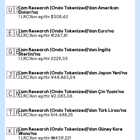
Lam Research (Ondo Tokenized)'dan Amerikan
🇺🇸
Doları'na
1 LRCXon eşittir $308,62
Lam Research (Ondo Tokenized)'dan Euro'na
🇪🇺
1 LRCXon eşittir €267,81
Lam Research (Ondo Tokenized)'dan İngiliz
🇬🇧
Sterlini'na
1 LRCXon eşittir £229,33
Lam Research (Ondo Tokenized)'dan Japon Yeni'na
🇯🇵
1 LRCXon eşittir ¥48.863,54
Lam Research (Ondo Tokenized)'dan Çin Yuanı'na
🇨🇳
1 LRCXon eşittir ¥2.083,06
Lam Research (Ondo Tokenized)'dan Türk Lirası'na
🇹🇷
1 LRCXon eşittir ₺14.688,25
Lam Research (Ondo Tokenized)'dan Güney Kore
🇰🇷
Wonu'na
1 LRCXon eşittir ₩439.221