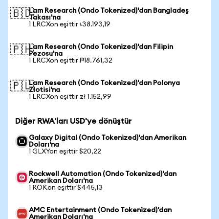
Lam Research (Ondo Tokenized)'dan Bangladeş
🇧🇩
Takası'na
1 LRCXon eşittir ৳38.193,19
Lam Research (Ondo Tokenized)'dan Filipin
🇵🇭
Pezosu'na
1 LRCXon eşittir ₱18.761,32
Lam Research (Ondo Tokenized)'dan Polonya
🇵🇱
Zlotisi'na
1 LRCXon eşittir zł 1.152,99
Diğer RWA'ları USD'ye dönüştür
Galaxy Digital (Ondo Tokenized)'dan Amerikan
Doları'na
1 GLXYon eşittir $20,22
Rockwell Automation (Ondo Tokenized)'dan
Amerikan Doları'na
1 ROKon eşittir $445,13
AMC Entertainment (Ondo Tokenized)'dan
Amerikan Doları'na