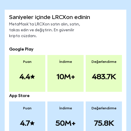
Saniyeler içinde LRCXon edinin
MetaMask'ta LRCXon satın alın, satın,
takas edin ve değiştirin. En güvenilir
kripto cüzdanı.
Google Play
Puan
İndirme
Değerlendirme
4.4
10M+
483.7K
App Store
Puan
İndirme
Değerlendirme
4.7
50M+
75.8K