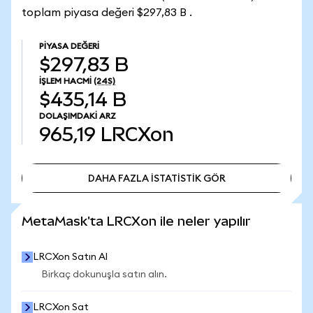
toplam piyasa değeri $297,83 B .
PIYASA DEĞERI
$297,83 B
İŞLEM HACMI
(24S)
$435,14 B
DOLAŞIMDAKI ARZ
965,19
LRCXon
DAHA FAZLA İSTATİSTİK GÖR
DAHA FAZLA İSTATİSTİK GÖR
MetaMask'ta LRCXon ile neler yapılır
LRCXon Satın Al
Birkaç dokunuşla satın alın.
LRCXon Sat