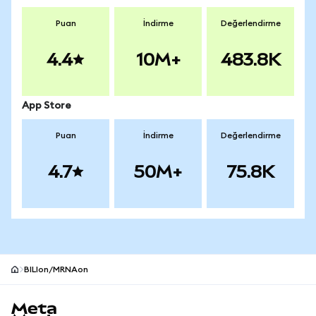
Puan
İndirme
Değerlendirme
4.4
10M+
483.8K
App Store
Puan
İndirme
Değerlendirme
4.7
50M+
75.8K
BILIon/MRNAon
MetaMask site alt bilgisi