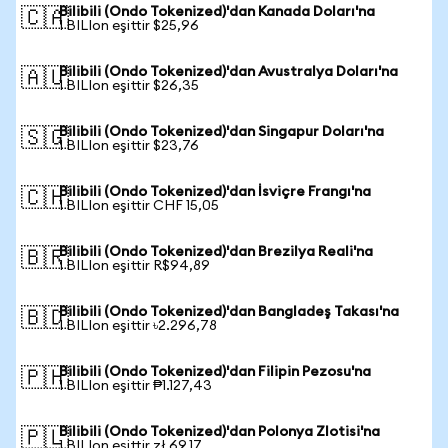
Bilibili (Ondo Tokenized)'dan Kanada Doları'na
🇨🇦
1 BILIon eşittir $25,96
Bilibili (Ondo Tokenized)'dan Avustralya Doları'na
🇦🇺
1 BILIon eşittir $26,35
Bilibili (Ondo Tokenized)'dan Singapur Doları'na
🇸🇬
1 BILIon eşittir $23,76
Bilibili (Ondo Tokenized)'dan İsviçre Frangı'na
🇨🇭
1 BILIon eşittir CHF 15,05
Bilibili (Ondo Tokenized)'dan Brezilya Reali'na
🇧🇷
1 BILIon eşittir R$94,89
Bilibili (Ondo Tokenized)'dan Bangladeş Takası'na
🇧🇩
1 BILIon eşittir ৳2.296,78
Bilibili (Ondo Tokenized)'dan Filipin Pezosu'na
🇵🇭
1 BILIon eşittir ₱1.127,43
Bilibili (Ondo Tokenized)'dan Polonya Zlotisi'na
🇵🇱
1 BILIon eşittir zł 69,17