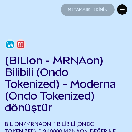
METAMASK'I EDİNİN
METAMASK'I EDİNİN
(BILIon - MRNAon)
Bilibili (Ondo
Tokenized) - Moderna
(Ondo Tokenized)
dönüştür
BILION/MRNAON: 1 BILIBILI (ONDO
TOKENIZED), 0,340880 MRNAON DEĞERINE