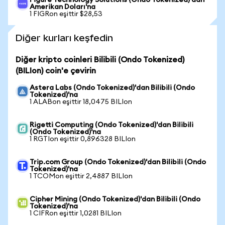
Figure Technology Solutions (Ondo Tokenized)'dan
Amerikan Doları'na
1 FIGRon eşittir $28,53
Diğer kurları keşfedin
Diğer kripto coinleri Bilibili (Ondo Tokenized)
(BILIon) coin'e çevirin
Astera Labs (Ondo Tokenized)'dan Bilibili (Ondo
Tokenized)'na
1 ALABon eşittir 18,0475 BILIon
Rigetti Computing (Ondo Tokenized)'dan Bilibili
(Ondo Tokenized)'na
1 RGTIon eşittir 0,896328 BILIon
Trip.com Group (Ondo Tokenized)'dan Bilibili (Ondo
Tokenized)'na
1 TCOMon eşittir 2,4887 BILIon
Cipher Mining (Ondo Tokenized)'dan Bilibili (Ondo
Tokenized)'na
1 CIFRon eşittir 1,0281 BILIon