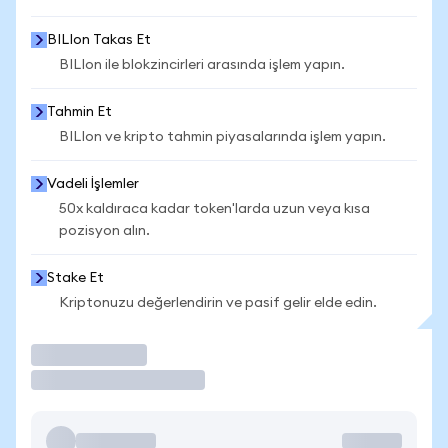
BILIon Takas Et
BILIon ile blokzincirleri arasında işlem yapın.
Tahmin Et
BILIon ve kripto tahmin piyasalarında işlem yapın.
Vadeli İşlemler
50x kaldıraca kadar token'larda uzun veya kısa
pozisyon alın.
Stake Et
Kriptonuzu değerlendirin ve pasif gelir elde edin.
İşlem Yap