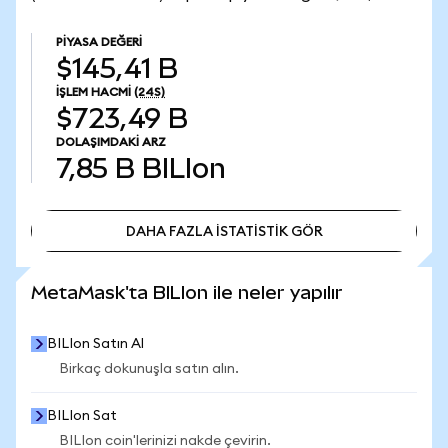
PIYASA DEĞERI
$145,41 B
İŞLEM HACMI
(24S)
$723,49 B
DOLAŞIMDAKI ARZ
7,85 B
BILIon
DAHA FAZLA İSTATİSTİK GÖR
DAHA FAZLA İSTATİSTİK GÖR
MetaMask'ta BILIon ile neler yapılır
BILIon Satın Al
Birkaç dokunuşla satın alın.
BILIon Sat
BILIon coin'lerinizi nakde çevirin.