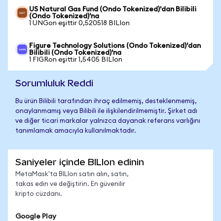
US Natural Gas Fund (Ondo Tokenized)'dan Bilibili
(Ondo Tokenized)'na
1 UNGon eşittir 0,520518 BILIon
Figure Technology Solutions (Ondo Tokenized)'dan
Bilibili (Ondo Tokenized)'na
1 FIGRon eşittir 1,5405 BILIon
Sorumluluk Reddi
Bu ürün Bilibili tarafından ihraç edilmemiş, desteklenmemiş,
onaylanmamış veya Bilibili ile ilişkilendirilmemiştir. Şirket adı
ve diğer ticari markalar yalnızca dayanak referans varlığını
tanımlamak amacıyla kullanılmaktadır.
Saniyeler içinde BILIon edinin
MetaMask'ta BILIon satın alın, satın,
takas edin ve değiştirin. En güvenilir
kripto cüzdanı.
Google Play