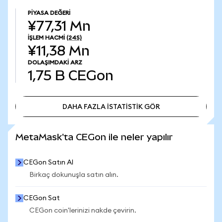
PIYASA DEĞERI
¥77,31 Mn
İŞLEM HACMI
(24S)
¥11,38 Mn
DOLAŞIMDAKI ARZ
1,75 B
CEGon
DAHA FAZLA İSTATİSTİK GÖR
DAHA FAZLA İSTATİSTİK GÖR
MetaMask'ta CEGon ile neler yapılır
CEGon Satın Al
Birkaç dokunuşla satın alın.
CEGon Sat
CEGon coin'lerinizi nakde çevirin.