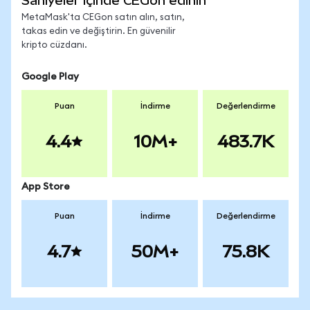
Saniyeler içinde CEGon edinin
MetaMask'ta CEGon satın alın, satın,
takas edin ve değiştirin. En güvenilir
kripto cüzdanı.
Google Play
Puan
İndirme
Değerlendirme
4.4
10M+
483.7K
App Store
Puan
İndirme
Değerlendirme
4.7
50M+
75.8K