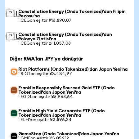
Constellation Energy (Ondo Tokenized)'dan Filipin
🇵🇭
Pezosu'na
1 CEGon eşittir ₱16.890,07
Constellation Energy (Ondo Tokenized)'dan
🇵🇱
Polonya Zlotisi'na
1 CEGon eşittir zł 1.037,08
Diğer RWA'ları JPY'ye dönüştür
Riot Platforms (Ondo Tokenized)'dan Japon Yeni'na
1 RIOTon eşittir ¥3.434,97
Franklin Responsibly Sourced Gold ETF (Ondo
Tokenized)'dan Japon Yeni'na
1 FGDLon eşittir ¥8.968,64
Franklin High Yield Corporate ETF (Ondo
Tokenized)'dan Japon Yeni'na
1 FLHYon eşittir ¥3.896,24
GameStop (Ondo Tokenized)'dan Japon Yeni'na
1 GMEon eşittir ¥3.056,12