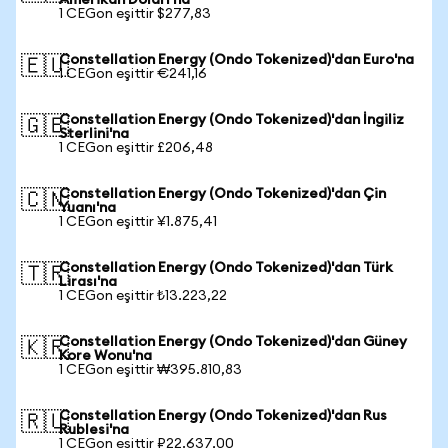
Amerikan Doları'na
1 CEGon eşittir $277,83
Constellation Energy (Ondo Tokenized)'dan Euro'na
🇪🇺
1 CEGon eşittir €241,16
Constellation Energy (Ondo Tokenized)'dan İngiliz
🇬🇧
Sterlini'na
1 CEGon eşittir £206,48
Constellation Energy (Ondo Tokenized)'dan Çin
🇨🇳
Yuanı'na
1 CEGon eşittir ¥1.875,41
Constellation Energy (Ondo Tokenized)'dan Türk
🇹🇷
Lirası'na
1 CEGon eşittir ₺13.223,22
Constellation Energy (Ondo Tokenized)'dan Güney
🇰🇷
Kore Wonu'na
1 CEGon eşittir ₩395.810,83
Constellation Energy (Ondo Tokenized)'dan Rus
🇷🇺
Rublesi'na
1 CEGon eşittir ₽22.637,00