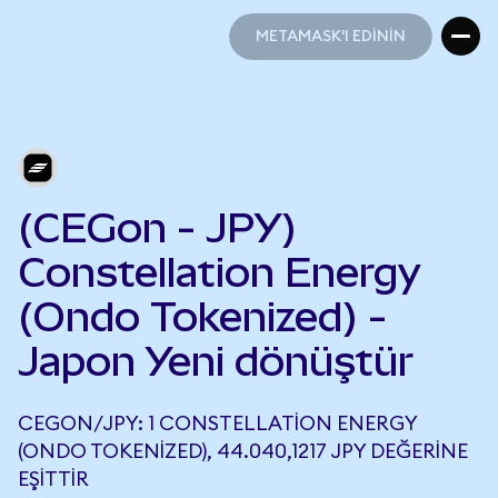
METAMASK'I EDİNİN
METAMASK'I EDİNİN
(CEGon - JPY)
Constellation Energy
(Ondo Tokenized) -
Japon Yeni dönüştür
CEGON/JPY: 1 CONSTELLATION ENERGY
(ONDO TOKENIZED), 44.040,1217 JPY DEĞERINE
EŞITTIR