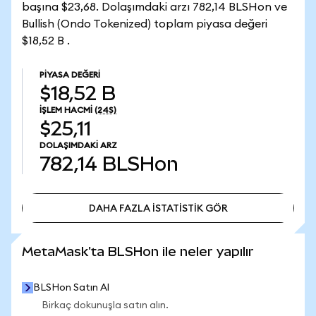
başına $23,68. Dolaşımdaki arzı 782,14 BLSHon ve
Bullish (Ondo Tokenized) toplam piyasa değeri
$18,52 B .
PIYASA DEĞERI
$18,52 B
İŞLEM HACMI
(24S)
$25,11
DOLAŞIMDAKI ARZ
782,14
BLSHon
DAHA FAZLA İSTATİSTİK GÖR
DAHA FAZLA İSTATİSTİK GÖR
MetaMask'ta BLSHon ile neler yapılır
BLSHon Satın Al
Birkaç dokunuşla satın alın.