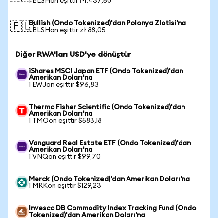
1 BLSHon eşittir ₱1.437,50
Bullish (Ondo Tokenized)'dan Polonya Zlotisi'na
🇵🇱
1 BLSHon eşittir zł 88,05
Diğer RWA'ları USD'ye dönüştür
iShares MSCI Japan ETF (Ondo Tokenized)'dan
Amerikan Doları'na
1 EWJon eşittir $96,83
Thermo Fisher Scientific (Ondo Tokenized)'dan
Amerikan Doları'na
1 TMOon eşittir $583,18
Vanguard Real Estate ETF (Ondo Tokenized)'dan
Amerikan Doları'na
1 VNQon eşittir $99,70
Merck (Ondo Tokenized)'dan Amerikan Doları'na
1 MRKon eşittir $129,23
Invesco DB Commodity Index Tracking Fund (Ondo
Tokenized)'dan Amerikan Doları'na