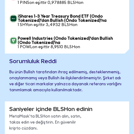
1 PINSon eşittir 0,978885 BLSHon
iShares 1-3 Year Treasury Bond ETF (Ondo
Tokenized)'dan Bullish (Ondo Tokenized)'na
1 SHYon eşittir 3,4932 BLSHon
Powell Industries (Ondo Tokenized)'dan Bullish
(Ondo Tokenized)'na
1 POWLon eşittir 8,9510 BLSHon
Sorumluluk Reddi
Bu ürün Bullish tarafından ihraç edilmemiş, desteklenmemiş,
onaylanmamış veya Bullish ile ilişkilendirilmemiştir. Şirket adı
ve diğer ticari markalar yalnızca dayanak referans varlığını
tanımlamak amacıyla kullanılmaktadır.
Saniyeler içinde BLSHon edinin
MetaMask'ta BLSHon satın alın, satın,
takas edin ve değiştirin. En güvenilir
kripto cüzdanı.