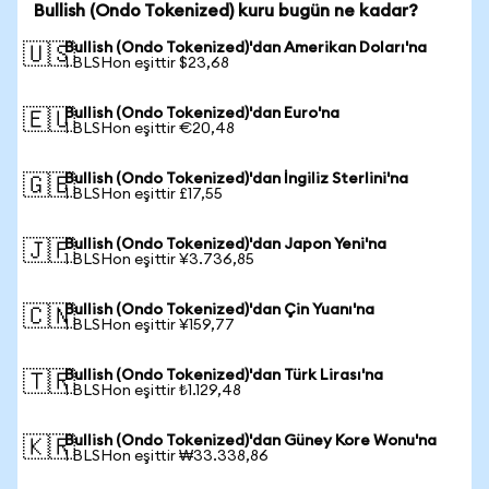
Bullish (Ondo Tokenized) kuru bugün ne kadar?
Bullish (Ondo Tokenized)'dan Amerikan Doları'na
🇺🇸
1 BLSHon eşittir $23,68
Bullish (Ondo Tokenized)'dan Euro'na
🇪🇺
1 BLSHon eşittir €20,48
Bullish (Ondo Tokenized)'dan İngiliz Sterlini'na
🇬🇧
1 BLSHon eşittir £17,55
Bullish (Ondo Tokenized)'dan Japon Yeni'na
🇯🇵
1 BLSHon eşittir ¥3.736,85
Bullish (Ondo Tokenized)'dan Çin Yuanı'na
🇨🇳
1 BLSHon eşittir ¥159,77
Bullish (Ondo Tokenized)'dan Türk Lirası'na
🇹🇷
1 BLSHon eşittir ₺1.129,48
Bullish (Ondo Tokenized)'dan Güney Kore Wonu'na
🇰🇷
1 BLSHon eşittir ₩33.338,86