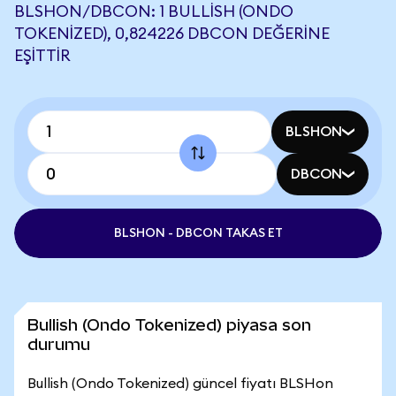
BLSHON/DBCON: 1 BULLISH (ONDO
TOKENIZED), 0,824226 DBCON DEĞERINE
EŞITTIR
BLSHON
DBCON
BLSHON - DBCON TAKAS ET
Bullish (Ondo Tokenized) piyasa son
durumu
Bullish (Ondo Tokenized) güncel fiyatı BLSHon