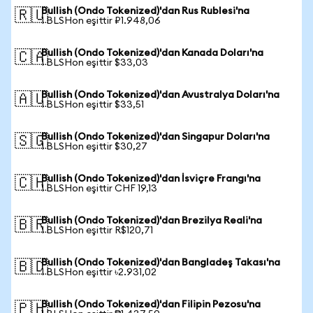
Bullish (Ondo Tokenized)'dan Rus Rublesi'na
🇷🇺
1 BLSHon eşittir ₽1.948,06
Bullish (Ondo Tokenized)'dan Kanada Doları'na
🇨🇦
1 BLSHon eşittir $33,03
Bullish (Ondo Tokenized)'dan Avustralya Doları'na
🇦🇺
1 BLSHon eşittir $33,51
Bullish (Ondo Tokenized)'dan Singapur Doları'na
🇸🇬
1 BLSHon eşittir $30,27
Bullish (Ondo Tokenized)'dan İsviçre Frangı'na
🇨🇭
1 BLSHon eşittir CHF 19,13
Bullish (Ondo Tokenized)'dan Brezilya Reali'na
🇧🇷
1 BLSHon eşittir R$120,71
Bullish (Ondo Tokenized)'dan Bangladeş Takası'na
🇧🇩
1 BLSHon eşittir ৳2.931,02
Bullish (Ondo Tokenized)'dan Filipin Pezosu'na
🇵🇭