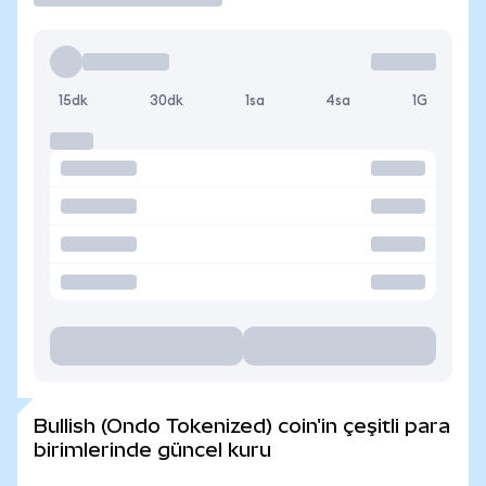
15dk
30dk
1sa
4sa
1G
Bullish (Ondo Tokenized) coin'in çeşitli para
birimlerinde güncel kuru