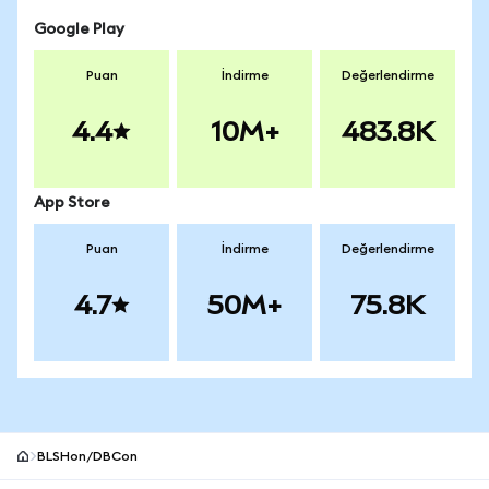
Google Play
Puan
İndirme
Değerlendirme
4.4
10M+
483.8K
App Store
Puan
İndirme
Değerlendirme
4.7
50M+
75.8K
BLSHon/DBCon
MetaMask site alt bilgisi