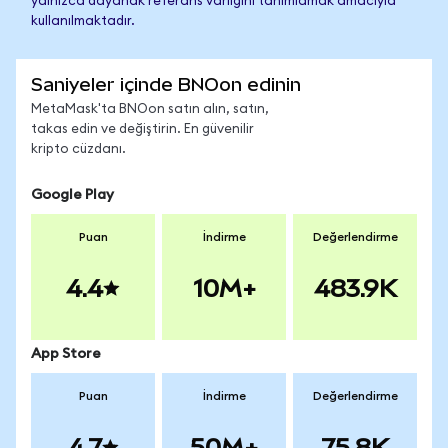
yalnızca dayanak referans varlığını tanımlamak amacıyla
kullanılmaktadır.
Saniyeler içinde BNOon edinin
MetaMask'ta BNOon satın alın, satın,
takas edin ve değiştirin. En güvenilir
kripto cüzdanı.
Google Play
Puan
İndirme
Değerlendirme
4.4
10M+
483.9K
App Store
Puan
İndirme
Değerlendirme
4.7
50M+
75.8K