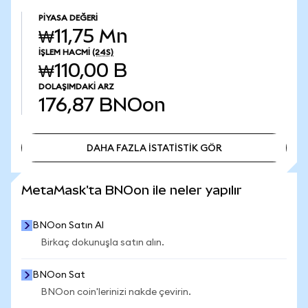
PIYASA DEĞERI
₩11,75 Mn
İŞLEM HACMI
(24S)
₩110,00 B
DOLAŞIMDAKI ARZ
176,87
BNOon
DAHA FAZLA İSTATİSTİK GÖR
DAHA FAZLA İSTATİSTİK GÖR
MetaMask'ta BNOon ile neler yapılır
BNOon Satın Al
Birkaç dokunuşla satın alın.
BNOon Sat
BNOon coin'lerinizi nakde çevirin.