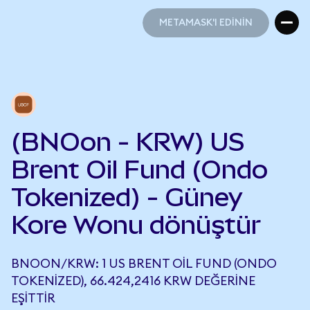
METAMASK'I EDİNİN
METAMASK'I EDİNİN
(BNOon - KRW) US
Brent Oil Fund (Ondo
Tokenized) - Güney
Kore Wonu dönüştür
BNOON/KRW: 1 US BRENT OIL FUND (ONDO
TOKENIZED), 66.424,2416 KRW DEĞERINE
EŞITTIR