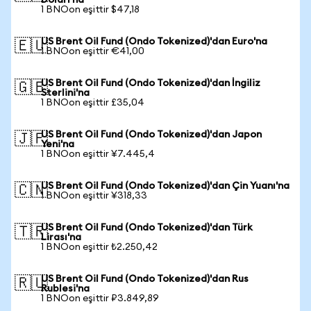
Doları'na
1 BNOon eşittir $47,18
US Brent Oil Fund (Ondo Tokenized)'dan Euro'na
🇪🇺
1 BNOon eşittir €41,00
US Brent Oil Fund (Ondo Tokenized)'dan İngiliz
🇬🇧
Sterlini'na
1 BNOon eşittir £35,04
US Brent Oil Fund (Ondo Tokenized)'dan Japon
🇯🇵
Yeni'na
1 BNOon eşittir ¥7.445,4
US Brent Oil Fund (Ondo Tokenized)'dan Çin Yuanı'na
🇨🇳
1 BNOon eşittir ¥318,33
US Brent Oil Fund (Ondo Tokenized)'dan Türk
🇹🇷
Lirası'na
1 BNOon eşittir ₺2.250,42
US Brent Oil Fund (Ondo Tokenized)'dan Rus
🇷🇺
Rublesi'na
1 BNOon eşittir ₽3.849,89