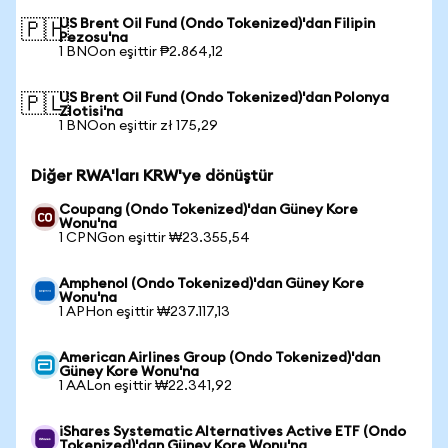
US Brent Oil Fund (Ondo Tokenized)'dan Filipin
🇵🇭
Pezosu'na
1 BNOon eşittir ₱2.864,12
US Brent Oil Fund (Ondo Tokenized)'dan Polonya
🇵🇱
Zlotisi'na
1 BNOon eşittir zł 175,29
Diğer RWA'ları KRW'ye dönüştür
Coupang (Ondo Tokenized)'dan Güney Kore
Wonu'na
1 CPNGon eşittir ₩23.355,54
Amphenol (Ondo Tokenized)'dan Güney Kore
Wonu'na
1 APHon eşittir ₩237.117,13
American Airlines Group (Ondo Tokenized)'dan
Güney Kore Wonu'na
1 AALon eşittir ₩22.341,92
iShares Systematic Alternatives Active ETF (Ondo
Tokenized)'dan Güney Kore Wonu'na