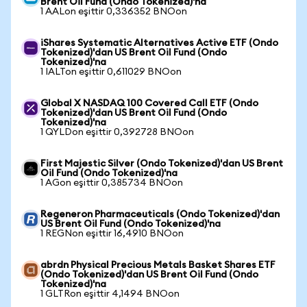
Brent Oil Fund (Ondo Tokenized)'na
1 AALon eşittir 0,336352 BNOon
iShares Systematic Alternatives Active ETF (Ondo
Tokenized)'dan US Brent Oil Fund (Ondo
Tokenized)'na
1 IALTon eşittir 0,611029 BNOon
Global X NASDAQ 100 Covered Call ETF (Ondo
Tokenized)'dan US Brent Oil Fund (Ondo
Tokenized)'na
1 QYLDon eşittir 0,392728 BNOon
First Majestic Silver (Ondo Tokenized)'dan US Brent
Oil Fund (Ondo Tokenized)'na
1 AGon eşittir 0,385734 BNOon
Regeneron Pharmaceuticals (Ondo Tokenized)'dan
US Brent Oil Fund (Ondo Tokenized)'na
1 REGNon eşittir 16,4910 BNOon
abrdn Physical Precious Metals Basket Shares ETF
(Ondo Tokenized)'dan US Brent Oil Fund (Ondo
Tokenized)'na
1 GLTRon eşittir 4,1494 BNOon