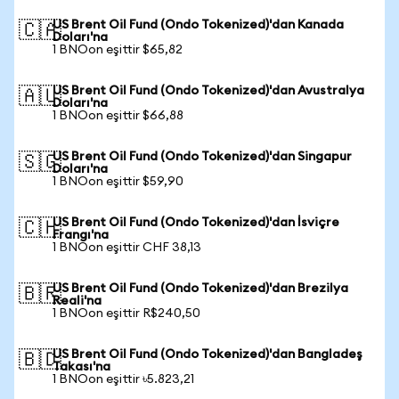
US Brent Oil Fund (Ondo Tokenized)'dan Kanada
🇨🇦
Doları'na
1 BNOon eşittir $65,82
US Brent Oil Fund (Ondo Tokenized)'dan Avustralya
🇦🇺
Doları'na
1 BNOon eşittir $66,88
US Brent Oil Fund (Ondo Tokenized)'dan Singapur
🇸🇬
Doları'na
1 BNOon eşittir $59,90
US Brent Oil Fund (Ondo Tokenized)'dan İsviçre
🇨🇭
Frangı'na
1 BNOon eşittir CHF 38,13
US Brent Oil Fund (Ondo Tokenized)'dan Brezilya
🇧🇷
Reali'na
1 BNOon eşittir R$240,50
US Brent Oil Fund (Ondo Tokenized)'dan Bangladeş
🇧🇩
Takası'na
1 BNOon eşittir ৳5.823,21