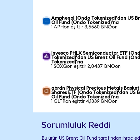
Amphenol (Ondo Tokenized)'dan US Br
Oil Fund (Ondo Tokenized)'na
1 APHon eşittir 3,5560 BNOon
Invesco PHLX Semiconductor ETF (On
Tokenized)'dan US Brent Oil Fund (On
Tokenized)'na
1 SOXQon eşittir 2,0437 BNOon
abrdn Physical Precious Metals Basket
Shares ETF (Ondo Tokenized)'dan US B
Oil Fund (Ondo Tokenized)'na
1 GLTRon eşittir 4,1339 BNOon
Sorumluluk Reddi
Bu ürün US Brent Oil Fund tarafından ihraç edi