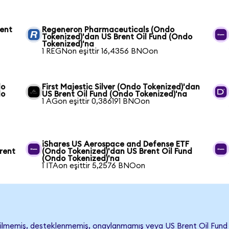
ent
Regeneron Pharmaceuticals (Ondo
Tokenized)'dan US Brent Oil Fund (Ondo
Tokenized)'na
1 REGNon eşittir 16,4356 BNOon
do
First Majestic Silver (Ondo Tokenized)'dan
do
US Brent Oil Fund (Ondo Tokenized)'na
1 AGon eşittir 0,386191 BNOon
iShares US Aerospace and Defense ETF
rent
(Ondo Tokenized)'dan US Brent Oil Fund
(Ondo Tokenized)'na
1 ITAon eşittir 5,2576 BNOon
lmemiş, desteklenmemiş, onaylanmamış veya US Brent Oil Fund ile i