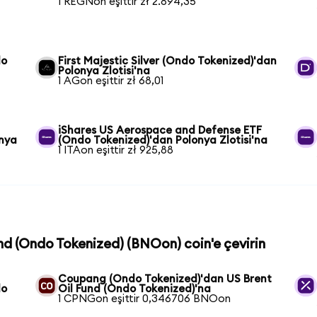
1 REGNon eşittir zł 2.894,35
do
First Majestic Silver (Ondo Tokenized)'dan
Polonya Zlotisi'na
1 AGon eşittir zł 68,01
iShares US Aerospace and Defense ETF
onya
(Ondo Tokenized)'dan Polonya Zlotisi'na
1 ITAon eşittir zł 925,88
und (Ondo Tokenized) (BNOon) coin'e çevirin
Coupang (Ondo Tokenized)'dan US Brent
do
Oil Fund (Ondo Tokenized)'na
1 CPNGon eşittir 0,346706 BNOon