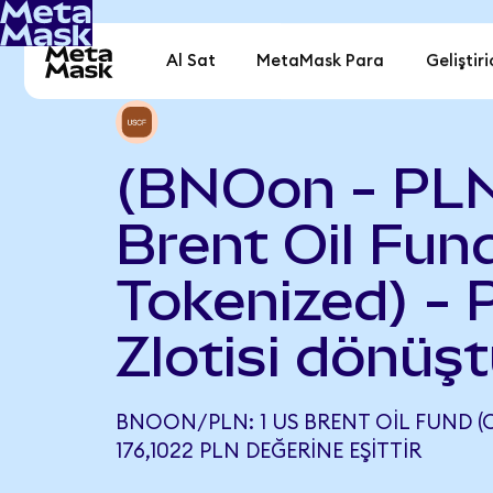
Al Sat
MetaMask Para
Geliştiri
(BNOon - PL
Brent Oil Fun
Tokenized) - 
Zlotisi dönüşt
BNOON/PLN: 1 US BRENT OIL FUND (
176,1022 PLN DEĞERINE EŞITTIR