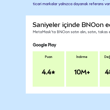
ticari markalar yalnızca dayanak referans var
Saniyeler içinde BNOon e
MetaMask'ta BNOon satın alın, satın, takas edi
Google Play
Puan
İndirme
Değ
4.4
10M+
4