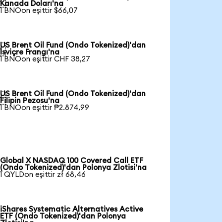

Kanada Doları'na
1 BNOon eşittir $66,07
US Brent Oil Fund (Ondo Tokenized)'dan

İsviçre Frangı'na
1 BNOon eşittir CHF 38,27
US Brent Oil Fund (Ondo Tokenized)'dan

Filipin Pezosu'na
1 BNOon eşittir ₱2.874,99
Global X NASDAQ 100 Covered Call ETF
(Ondo Tokenized)'dan Polonya Zlotisi'na
1 QYLDon eşittir zł 68,46
iShares Systematic Alternatives Active
ETF (Ondo Tokenized)'dan Polonya