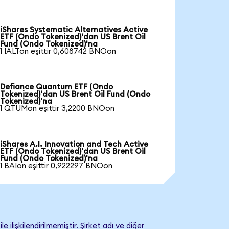
iShares Systematic Alternatives Active
ETF (Ondo Tokenized)'dan US Brent Oil
Fund (Ondo Tokenized)'na
1 IALTon eşittir 0,608742 BNOon
Defiance Quantum ETF (Ondo
Tokenized)'dan US Brent Oil Fund (Ondo
Tokenized)'na
1 QTUMon eşittir 3,2200 BNOon
iShares A.I. Innovation and Tech Active
ETF (Ondo Tokenized)'dan US Brent Oil
Fund (Ondo Tokenized)'na
1 BAIon eşittir 0,922297 BNOon
lişkilendirilmemiştir. Şirket adı ve diğer