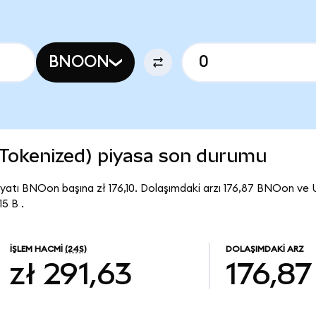
BNOON
 Tokenized) piyasa son durumu
yatı BNOon başına zł 176,10. Dolaşımdaki arzı 176,87 BNOon ve 
5 B .
İŞLEM HACMI
(24S)
DOLAŞIMDAKI ARZ
zł 291,63
176,87