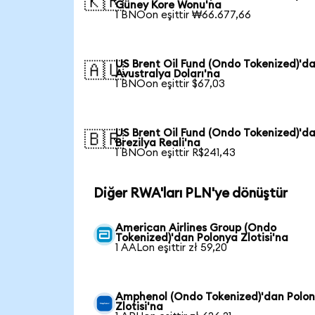
🇰🇷
Güney Kore Wonu'na
1 BNOon eşittir ₩66.677,66
US Brent Oil Fund (Ondo Tokenized)'d
🇦🇺
Avustralya Doları'na
1 BNOon eşittir $67,03
US Brent Oil Fund (Ondo Tokenized)'d
🇧🇷
Brezilya Reali'na
1 BNOon eşittir R$241,43
Diğer RWA'ları PLN'ye dönüştür
American Airlines Group (Ondo
Tokenized)'dan Polonya Zlotisi'na
1 AALon eşittir zł 59,20
Amphenol (Ondo Tokenized)'dan Polo
Zlotisi'na