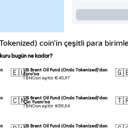
okenized) coin'in çeşitli para biriml
 kuru bugün ne kadar?
an
US Brent Oil Fund (Ondo Tokenized)'dan
🇪🇺
🇬
Euro'na
1 BNOon eşittir €40,97
an
US Brent Oil Fund (Ondo Tokenized)'dan
🇨🇳
🇹
Çin Yuanı'na
1 BNOon eşittir ¥319,54
an
US Brent Oil Fund (Ondo Tokenized)'dan