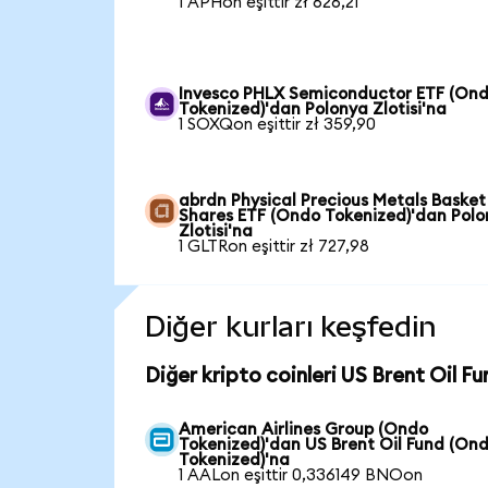
1 APHon eşittir zł 626,21
Invesco PHLX Semiconductor ETF (On
Tokenized)'dan Polonya Zlotisi'na
1 SOXQon eşittir zł 359,90
abrdn Physical Precious Metals Basket
Shares ETF (Ondo Tokenized)'dan Pol
Zlotisi'na
1 GLTRon eşittir zł 727,98
Diğer kurları keşfedin
Diğer kripto coinleri US Brent Oil F
American Airlines Group (Ondo
Tokenized)'dan US Brent Oil Fund (On
Tokenized)'na
1 AALon eşittir 0,336149 BNOon