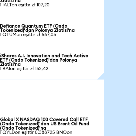
Zlotisi'na
1 IALTon eşittir zł 107,20
Defiance Quantum ETF (Ondo
Tokenized)'dan Polonya Zlotisi'na
1 QTUMon eşittir zł 567,05
iShares A.I. Innovation and Tech Active
ETF (Ondo Tokenized)'dan Polonya
Zlotisi'na
1 BAIon eşittir zł 162,42
Global X NASDAQ 100 Covered Call ETF
(Ondo Tokenized)'dan US Brent Oil Fund
(Ondo Tokenized)'na
1 QYLDon eşittir 0,388725 BNOon