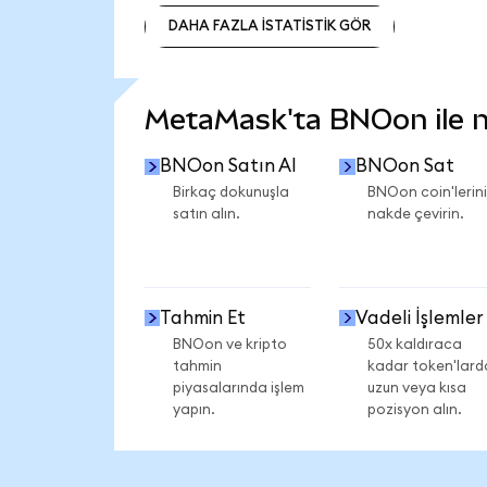
DAHA FAZLA İSTATİSTİK GÖR
DAHA FAZLA İSTATİSTİK GÖR
MetaMask'ta BNOon ile ne
BNOon Satın Al
BNOon Sat
Birkaç dokunuşla
BNOon coin'lerini
satın alın.
nakde çevirin.
Tahmin Et
Vadeli İşlemler
BNOon ve kripto
50x kaldıraca
tahmin
kadar token'lard
piyasalarında işlem
uzun veya kısa
yapın.
pozisyon alın.