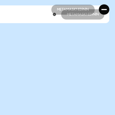
METAMASK'I EDİNİN
METAMASK'I EDİNİN
METAMASK'I EDİNİN
METAMASK'I EDİNİN