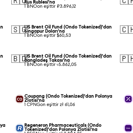
🇷🇺
🇨
Rus Rublesi'na
1 BNOon eşittir ₽3.896,12
an
US Brent Oil Fund (Ondo Tokenized)'dan
🇸🇬
🇨
Singapur Doları'na
1 BNOon eşittir $60,53
an
US Brent Oil Fund (Ondo Tokenized)'dan
🇧🇩
🇵
Bangladeş Takası'na
1 BNOon eşittir ৳5.862,05
Coupang (Ondo Tokenized)'dan Polonya
Zlotisi'na
1 CPNGon eşittir zł 61,06
nya
Regeneron Pharmaceuticals (Ondo
Tokenized)'dan Polonya Zlotisi'na