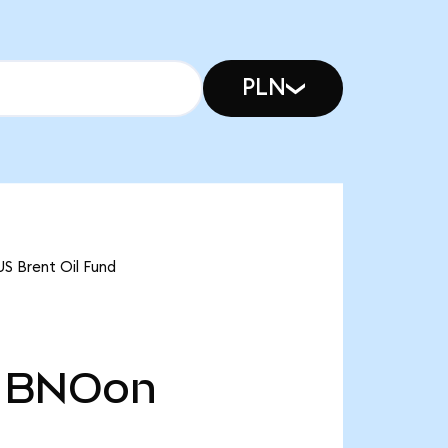
PLN
US Brent Oil Fund
BNOon