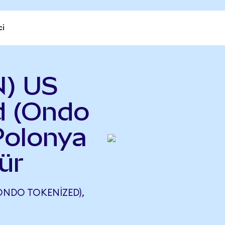
ci
N) US
d (Ondo
Polonya
ür
ONDO TOKENIZED),