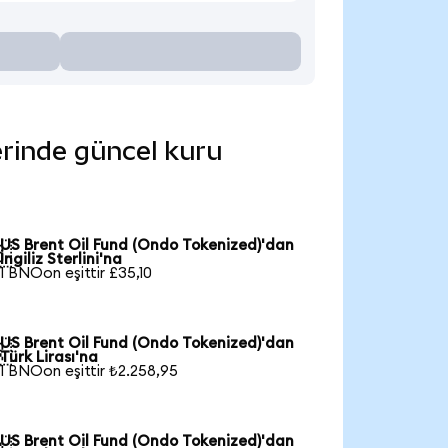
erinde güncel kuru
US Brent Oil Fund (Ondo Tokenized)'dan

İngiliz Sterlini'na
1 BNOon eşittir £35,10
US Brent Oil Fund (Ondo Tokenized)'dan

Türk Lirası'na
1 BNOon eşittir ₺2.258,95
US Brent Oil Fund (Ondo Tokenized)'dan