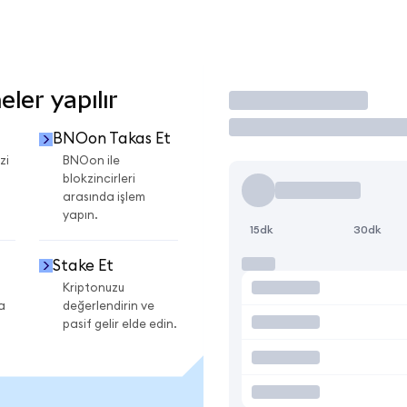
ler yapılır
İşlem Yap
BNOon Takas Et
zi
BNOon ile
blokzincirleri
arasında işlem
yapın.
15dk
30dk
Stake Et
Kriptonuzu
a
değerlendirin ve
pasif gelir elde edin.