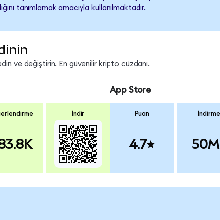
lığını tanımlamak amacıyla kullanılmaktadır.
dinin
n ve değiştirin. En güvenilir kripto cüzdanı.
App Store
erlendirme
İndir
Puan
İndirme
83.8K
4.7
50M