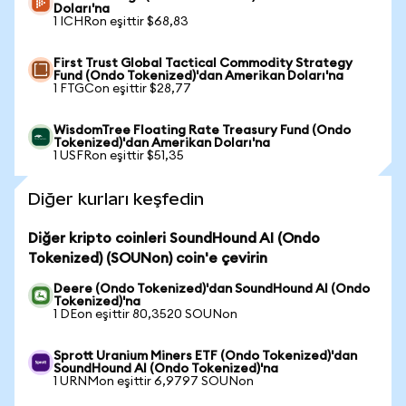
Doları'na
1 ICHRon eşittir $68,83
First Trust Global Tactical Commodity Strategy
Fund (Ondo Tokenized)'dan Amerikan Doları'na
1 FTGCon eşittir $28,77
WisdomTree Floating Rate Treasury Fund (Ondo
Tokenized)'dan Amerikan Doları'na
1 USFRon eşittir $51,35
Diğer kurları keşfedin
Diğer kripto coinleri SoundHound AI (Ondo
Tokenized) (SOUNon) coin'e çevirin
Deere (Ondo Tokenized)'dan SoundHound AI (Ondo
Tokenized)'na
1 DEon eşittir 80,3520 SOUNon
Sprott Uranium Miners ETF (Ondo Tokenized)'dan
SoundHound AI (Ondo Tokenized)'na
1 URNMon eşittir 6,9797 SOUNon