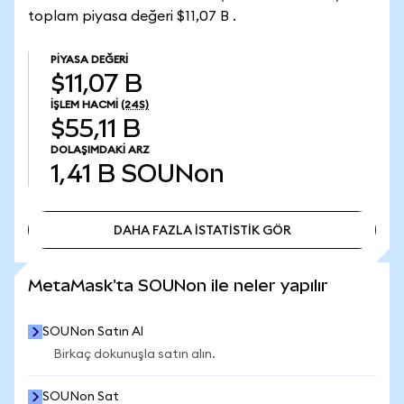
toplam piyasa değeri $11,07 B .
PIYASA DEĞERI
$11,07 B
İŞLEM HACMI
(24S)
$55,11 B
DOLAŞIMDAKI ARZ
1,41 B
SOUNon
DAHA FAZLA İSTATİSTİK GÖR
DAHA FAZLA İSTATİSTİK GÖR
MetaMask'ta SOUNon ile neler yapılır
SOUNon Satın Al
Birkaç dokunuşla satın alın.
SOUNon Sat