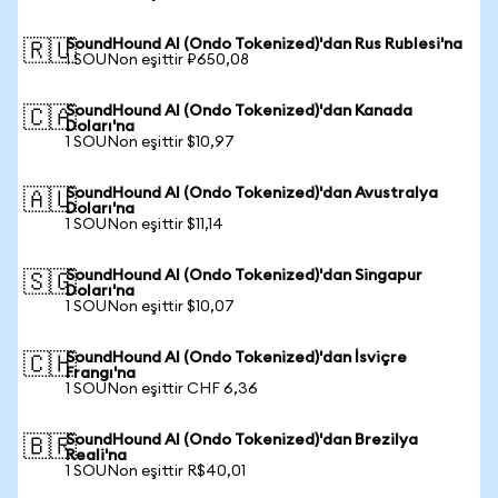
SoundHound AI (Ondo Tokenized)'dan Rus Rublesi'na
🇷🇺
1 SOUNon eşittir ₽650,08
SoundHound AI (Ondo Tokenized)'dan Kanada
🇨🇦
Doları'na
1 SOUNon eşittir $10,97
SoundHound AI (Ondo Tokenized)'dan Avustralya
🇦🇺
Doları'na
1 SOUNon eşittir $11,14
SoundHound AI (Ondo Tokenized)'dan Singapur
🇸🇬
Doları'na
1 SOUNon eşittir $10,07
SoundHound AI (Ondo Tokenized)'dan İsviçre
🇨🇭
Frangı'na
1 SOUNon eşittir CHF 6,36
SoundHound AI (Ondo Tokenized)'dan Brezilya
🇧🇷
Reali'na
1 SOUNon eşittir R$40,01