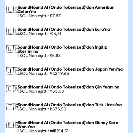
SoundHound AI (Ondo Tokenized)'dan Amerikan
🇺🇸
Doları'na
1 SOUNon eşittir $7,87
SoundHound AI (Ondo Tokenized)'dan Euro'na
🇪🇺
1 SOUNon eşittir €6,81
SoundHound AI (Ondo Tokenized)'dan İngiliz
🇬🇧
Sterlini'na
1 SOUNon eşittir £5,83
SoundHound AI (Ondo Tokenized)'dan Japon Yeni'na
🇯🇵
1 SOUNon eşittir ¥1.249,66
SoundHound AI (Ondo Tokenized)'dan Çin Yuanı'na
🇨🇳
1 SOUNon eşittir ¥53,08
SoundHound AI (Ondo Tokenized)'dan Türk Lirası'na
🇹🇷
1 SOUNon eşittir ₺375,50
SoundHound AI (Ondo Tokenized)'dan Güney Kore
🇰🇷
Wonu'na
1 SOUNon eşittir ₩11.154,51