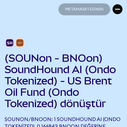
METAMASK'I EDİNİN
METAMASK'I EDİNİN
(SOUNon - BNOon)
SoundHound AI (Ondo
Tokenized) - US Brent
Oil Fund (Ondo
Tokenized) dönüştür
SOUNON/BNOON: 1 SOUNDHOUND AI (ONDO
TOKENIZED), 0,166843 BNOON DEĞERINE