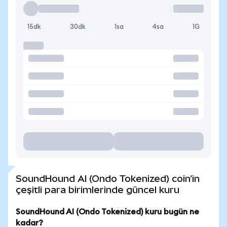
15dk
30dk
1sa
4sa
1G
SoundHound AI (Ondo Tokenized) coin'in
çeşitli para birimlerinde güncel kuru
SoundHound AI (Ondo Tokenized) kuru bugün ne
kadar?