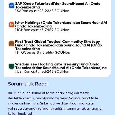
SAP (Ondo Tokenized)'dan SoundHound AI (Ondo
Tokenized)'na
1 SAPon eşittir 25,9365 SOUNon
Ichor Holdings (Ondo Tokenized)'dan SoundHound AI
(Ondo Tokenized)'na
1 ICHRon eşittir 8,7459 SOUNon
First Trust Global Tactical Commodity Strategy
Fund (Ondo Tokenized)'dan SoundHound AI (Ondo
Tokenized)'na
1 FTGCon eşittir 3,6557 SOUNon
WisdomTree Floating Rate Treasury Fund (Ondo
Tokenized)'dan SoundHound AI (Ondo Tokenized)'na
1 USFRon eşittir 6,5248 SOUNon
Sorumluluk Reddi
Bu ürün SoundHound AI tarafından ihraç edilmemiş,
desteklenmemiş, onaylanmamış veya SoundHound AI ile
ilişkilendirilmemiştir. Şirket adı ve diğer ticari markalar
yalnızca dayanak referans varlığını tanımlamak amacıyla
kullanılmaktadır.