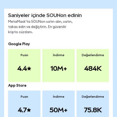
Saniyeler içinde SOUNon edinin
MetaMask'ta SOUNon satın alın, satın,
takas edin ve değiştirin. En güvenilir
kripto cüzdanı.
Google Play
Puan
İndirme
Değerlendirme
4.4
10M+
484K
App Store
Puan
İndirme
Değerlendirme
4.7
50M+
75.8K