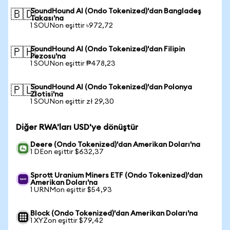
SoundHound AI (Ondo Tokenized)'dan Bangladeş
🇧🇩
Takası'na
1 SOUNon eşittir ৳972,72
SoundHound AI (Ondo Tokenized)'dan Filipin
🇵🇭
Pezosu'na
1 SOUNon eşittir ₱478,23
SoundHound AI (Ondo Tokenized)'dan Polonya
🇵🇱
Zlotisi'na
1 SOUNon eşittir zł 29,30
Diğer RWA'ları USD'ye dönüştür
Deere (Ondo Tokenized)'dan Amerikan Doları'na
1 DEon eşittir $632,37
Sprott Uranium Miners ETF (Ondo Tokenized)'dan
Amerikan Doları'na
1 URNMon eşittir $54,93
Block (Ondo Tokenized)'dan Amerikan Doları'na
1 XYZon eşittir $79,42