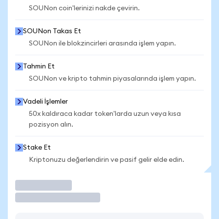
SOUNon coin'lerinizi nakde çevirin.
SOUNon Takas Et
SOUNon ile blokzincirleri arasında işlem yapın.
Tahmin Et
SOUNon ve kripto tahmin piyasalarında işlem yapın.
Vadeli İşlemler
50x kaldıraca kadar token'larda uzun veya kısa
pozisyon alın.
Stake Et
Kriptonuzu değerlendirin ve pasif gelir elde edin.
İşlem Yap