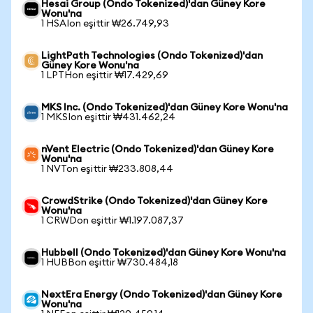
Hesai Group (Ondo Tokenized)'dan Güney Kore
Wonu'na
1 HSAIon eşittir ₩26.749,93
LightPath Technologies (Ondo Tokenized)'dan
Güney Kore Wonu'na
1 LPTHon eşittir ₩17.429,69
MKS Inc. (Ondo Tokenized)'dan Güney Kore Wonu'na
1 MKSIon eşittir ₩431.462,24
nVent Electric (Ondo Tokenized)'dan Güney Kore
Wonu'na
1 NVTon eşittir ₩233.808,44
CrowdStrike (Ondo Tokenized)'dan Güney Kore
Wonu'na
1 CRWDon eşittir ₩1.197.087,37
Hubbell (Ondo Tokenized)'dan Güney Kore Wonu'na
1 HUBBon eşittir ₩730.484,18
NextEra Energy (Ondo Tokenized)'dan Güney Kore
Wonu'na