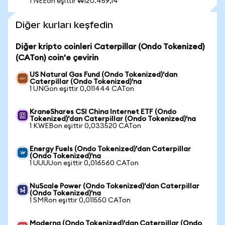
1 NEEon eşittir ₩120.459,14
Diğer kurları keşfedin
Diğer kripto coinleri Caterpillar (Ondo Tokenized)
(CATon) coin'e çevirin
US Natural Gas Fund (Ondo Tokenized)'dan
Caterpillar (Ondo Tokenized)'na
1 UNGon eşittir 0,011444 CATon
KraneShares CSI China Internet ETF (Ondo
Tokenized)'dan Caterpillar (Ondo Tokenized)'na
1 KWEBon eşittir 0,033520 CATon
Energy Fuels (Ondo Tokenized)'dan Caterpillar
(Ondo Tokenized)'na
1 UUUUon eşittir 0,016560 CATon
NuScale Power (Ondo Tokenized)'dan Caterpillar
(Ondo Tokenized)'na
1 SMRon eşittir 0,011550 CATon
Moderna (Ondo Tokenized)'dan Caterpillar (Ondo