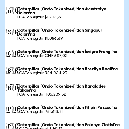
Caterpillar (Ondo Tokenized)'dan Avustralya
🇦🇺
Doları'na
1 CATon eşittir $1.203,28
Caterpillar (Ondo Tokenized)'dan Singapur
🇸🇬
Doları'na
1 CATon eşittir $1.086,69
Caterpillar (Ondo Tokenized)'dan İsviçre Frangı'na
🇨🇭
1 CATon eşittir CHF 687,02
Caterpillar (Ondo Tokenized)'dan Brezilya Reali'na
🇧🇷
1 CATon eşittir R$4.334,27
Caterpillar (Ondo Tokenized)'dan Bangladeş
🇧🇩
Takası'na
1 CATon eşittir ৳105.239,52
Caterpillar (Ondo Tokenized)'dan Filipin Pezosu'na
🇵🇭
1 CATon eşittir ₱51.613,81
Caterpillar (Ondo Tokenized)'dan Polonya Zlotisi'na
🇵🇱