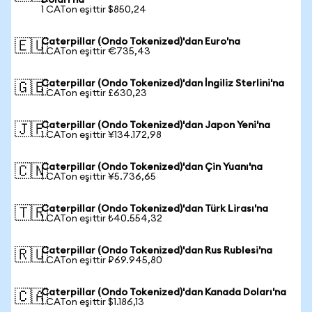
Doları'na
1 CATon eşittir $850,24
Caterpillar (Ondo Tokenized)'dan Euro'na
🇪🇺
1 CATon eşittir €735,43
Caterpillar (Ondo Tokenized)'dan İngiliz Sterlini'na
🇬🇧
1 CATon eşittir £630,23
Caterpillar (Ondo Tokenized)'dan Japon Yeni'na
🇯🇵
1 CATon eşittir ¥134.172,98
Caterpillar (Ondo Tokenized)'dan Çin Yuanı'na
🇨🇳
1 CATon eşittir ¥5.736,65
Caterpillar (Ondo Tokenized)'dan Türk Lirası'na
🇹🇷
1 CATon eşittir ₺40.554,32
Caterpillar (Ondo Tokenized)'dan Rus Rublesi'na
🇷🇺
1 CATon eşittir ₽69.945,80
Caterpillar (Ondo Tokenized)'dan Kanada Doları'na
🇨🇦
1 CATon eşittir $1.186,13