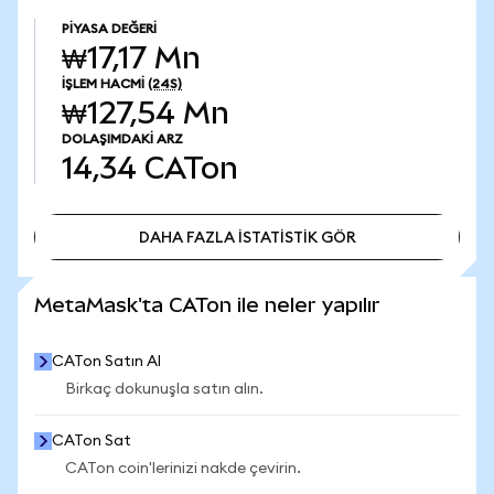
PIYASA DEĞERI
₩17,17 Mn
İŞLEM HACMI
(24S)
₩127,54 Mn
DOLAŞIMDAKI ARZ
14,34
CATon
DAHA FAZLA İSTATİSTİK GÖR
DAHA FAZLA İSTATİSTİK GÖR
MetaMask'ta CATon ile neler yapılır
CATon Satın Al
Birkaç dokunuşla satın alın.
CATon Sat
CATon coin'lerinizi nakde çevirin.