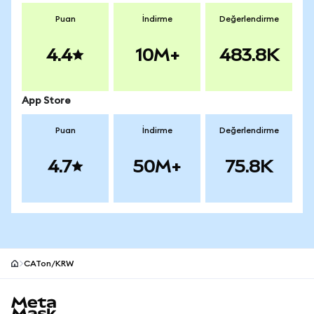
Puan
İndirme
Değerlendirme
4.4
10M+
483.8K
App Store
Puan
İndirme
Değerlendirme
4.7
50M+
75.8K
CATon/KRW
MetaMask site alt bilgisi