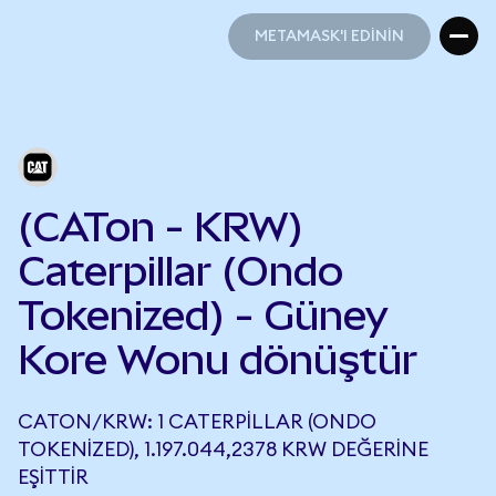
METAMASK'I EDİNİN
METAMASK'I EDİNİN
(CATon - KRW)
Caterpillar (Ondo
Tokenized) - Güney
Kore Wonu dönüştür
CATON/KRW: 1 CATERPILLAR (ONDO
TOKENIZED), 1.197.044,2378 KRW DEĞERINE
EŞITTIR