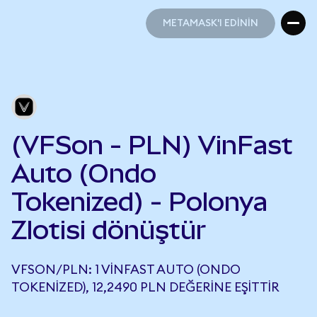
METAMASK'I EDİNİN
METAMASK'I EDİNİN
(VFSon - PLN) VinFast
Auto (Ondo
Tokenized) - Polonya
Zlotisi dönüştür
VFSON/PLN: 1 VINFAST AUTO (ONDO
TOKENIZED), 12,2490 PLN DEĞERINE EŞITTIR