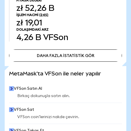
PIYASA DEĞERI
zł 52,26 B
İŞLEM HACMI
(24S)
zł 19,01
DOLAŞIMDAKI ARZ
4,26 B
VFSon
DAHA FAZLA İSTATİSTİK GÖR
DAHA FAZLA İSTATİSTİK GÖR
MetaMask'ta VFSon ile neler yapılır
VFSon Satın Al
Birkaç dokunuşla satın alın.
VFSon Sat
VFSon coin'lerinizi nakde çevirin.
VFSon Takas Et