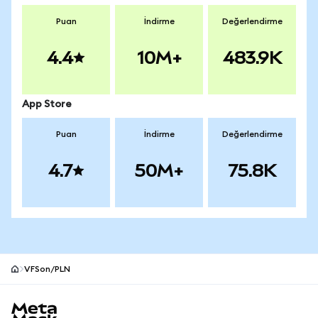
Puan
İndirme
Değerlendirme
4.4
10M+
483.9K
App Store
Puan
İndirme
Değerlendirme
4.7
50M+
75.8K
VFSon/PLN
MetaMask site alt bilgisi