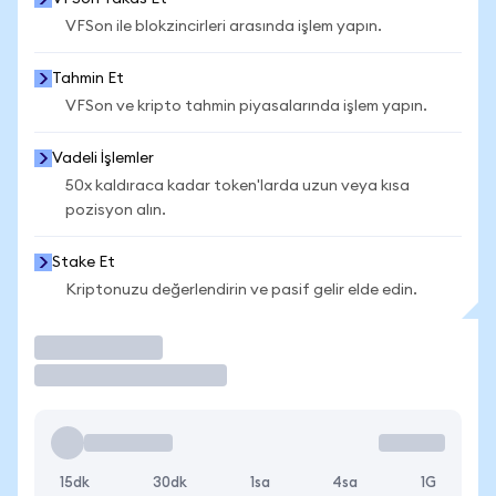
VFSon ile blokzincirleri arasında işlem yapın.
Tahmin Et
VFSon ve kripto tahmin piyasalarında işlem yapın.
Vadeli İşlemler
50x kaldıraca kadar token'larda uzun veya kısa
pozisyon alın.
Stake Et
Kriptonuzu değerlendirin ve pasif gelir elde edin.
İşlem Yap
15dk
30dk
1sa
4sa
1G