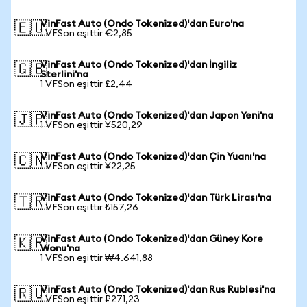
VinFast Auto (Ondo Tokenized)'dan Euro'na
🇪🇺
1 VFSon eşittir €2,85
VinFast Auto (Ondo Tokenized)'dan İngiliz
🇬🇧
Sterlini'na
1 VFSon eşittir £2,44
VinFast Auto (Ondo Tokenized)'dan Japon Yeni'na
🇯🇵
1 VFSon eşittir ¥520,29
VinFast Auto (Ondo Tokenized)'dan Çin Yuanı'na
🇨🇳
1 VFSon eşittir ¥22,25
VinFast Auto (Ondo Tokenized)'dan Türk Lirası'na
🇹🇷
1 VFSon eşittir ₺157,26
VinFast Auto (Ondo Tokenized)'dan Güney Kore
🇰🇷
Wonu'na
1 VFSon eşittir ₩4.641,88
VinFast Auto (Ondo Tokenized)'dan Rus Rublesi'na
🇷🇺
1 VFSon eşittir ₽271,23