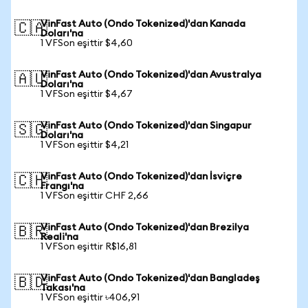
VinFast Auto (Ondo Tokenized)'dan Kanada
🇨🇦
Doları'na
1 VFSon eşittir $4,60
VinFast Auto (Ondo Tokenized)'dan Avustralya
🇦🇺
Doları'na
1 VFSon eşittir $4,67
VinFast Auto (Ondo Tokenized)'dan Singapur
🇸🇬
Doları'na
1 VFSon eşittir $4,21
VinFast Auto (Ondo Tokenized)'dan İsviçre
🇨🇭
Frangı'na
1 VFSon eşittir CHF 2,66
VinFast Auto (Ondo Tokenized)'dan Brezilya
🇧🇷
Reali'na
1 VFSon eşittir R$16,81
VinFast Auto (Ondo Tokenized)'dan Bangladeş
🇧🇩
Takası'na
1 VFSon eşittir ৳406,91