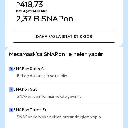
₽418,73
DOLAŞIMDAKI ARZ
2,37 B
SNAPon
DAHA FAZLA İSTATİSTİK GÖR
DAHA FAZLA İSTATİSTİK GÖR
MetaMask'ta SNAPon ile neler yapılır
SNAPon Satın Al
Birkaç dokunuşla satın alın.
SNAPon Sat
SNAPon coin'lerinizi nakde çevirin.
SNAPon Takas Et
SNAPon ile blokzincirleri arasında işlem yapın.