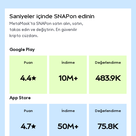
Saniyeler içinde SNAPon edinin
MetaMask'ta SNAPon satın alın, satın,
takas edin ve değiştirin. En güvenilir
kripto cüzdanı.
Google Play
Puan
İndirme
Değerlendirme
4.4
10M+
483.9K
App Store
Puan
İndirme
Değerlendirme
4.7
50M+
75.8K