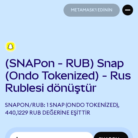
METAMASK'I EDİNİN
METAMASK'I EDİNİN
(SNAPon - RUB) Snap
(Ondo Tokenized) - Rus
Rublesi dönüştür
SNAPON/RUB: 1 SNAP (ONDO TOKENIZED),
440,1229 RUB DEĞERINE EŞITTIR