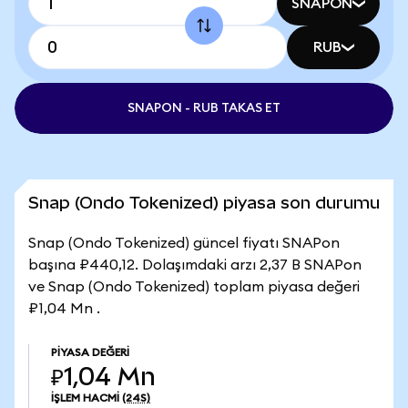
SNAPON
RUB
SNAPON - RUB TAKAS ET
Snap (Ondo Tokenized) piyasa son durumu
Snap (Ondo Tokenized) güncel fiyatı SNAPon
başına ₽440,12. Dolaşımdaki arzı 2,37 B SNAPon
ve Snap (Ondo Tokenized) toplam piyasa değeri
₽1,04 Mn .
PIYASA DEĞERI
₽1,04 Mn
İŞLEM HACMI
(24S)