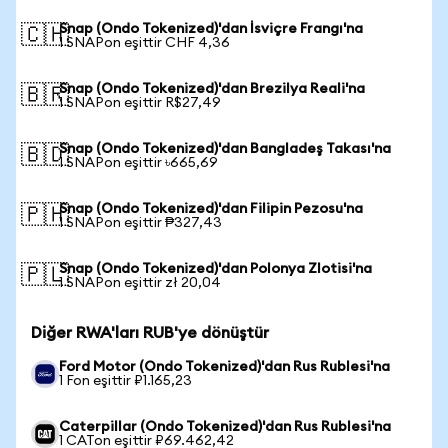
Snap (Ondo Tokenized)'dan İsviçre Frangı'na
🇨🇭
1 SNAPon eşittir CHF 4,36
Snap (Ondo Tokenized)'dan Brezilya Reali'na
🇧🇷
1 SNAPon eşittir R$27,49
Snap (Ondo Tokenized)'dan Bangladeş Takası'na
🇧🇩
1 SNAPon eşittir ৳665,69
Snap (Ondo Tokenized)'dan Filipin Pezosu'na
🇵🇭
1 SNAPon eşittir ₱327,43
Snap (Ondo Tokenized)'dan Polonya Zlotisi'na
🇵🇱
1 SNAPon eşittir zł 20,04
Diğer RWA'ları RUB'ye dönüştür
Ford Motor (Ondo Tokenized)'dan Rus Rublesi'na
1 Fon eşittir ₽1.165,23
Caterpillar (Ondo Tokenized)'dan Rus Rublesi'na
1 CATon eşittir ₽69.462,42