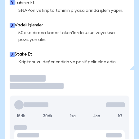
Tahmin Et
SNAPon ve kripto tahmin piyasalarında işlem yapın.
Vadeli İşlemler
50x kaldıraca kadar token'larda uzun veya kısa
pozisyon alın.
Stake Et
Kriptonuzu değerlendirin ve pasif gelir elde edin.
İşlem Yap
15dk
30dk
1sa
4sa
1G