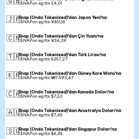
🇬🇧
1 SNAPon eşittir £4,01
Snap (Ondo Tokenized)'dan Japon Yeni'na
🇯🇵
1 SNAPon eşittir ¥851,16
Snap (Ondo Tokenized)'dan Çin Yuanı'na
🇨🇳
1 SNAPon eşittir ¥36,39
Snap (Ondo Tokenized)'dan Türk Lirası'na
🇹🇷
1 SNAPon eşittir ₺257,27
Snap (Ondo Tokenized)'dan Güney Kore Wonu'na
🇰🇷
1 SNAPon eşittir ₩7.593,67
Snap (Ondo Tokenized)'dan Kanada Doları'na
🇨🇦
1 SNAPon eşittir $7,53
Snap (Ondo Tokenized)'dan Avustralya Doları'na
🇦🇺
1 SNAPon eşittir $7,65
Snap (Ondo Tokenized)'dan Singapur Doları'na
🇸🇬
1 SNAPon eşittir $6,85