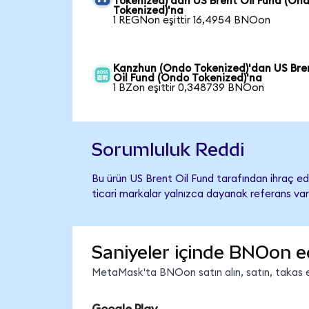
Tokenized)'dan US Brent Oil Fund (On
Tokenized)'na
1 REGNon eşittir 16,4954 BNOon
Kanzhun (Ondo Tokenized)'dan US Bre
Oil Fund (Ondo Tokenized)'na
1 BZon eşittir 0,348739 BNOon
Sorumluluk Reddi
Bu ürün US Brent Oil Fund tarafından ihraç edi
ticari markalar yalnızca dayanak referans var
Saniyeler içinde BNOon e
MetaMask'ta BNOon satın alın, satın, takas edi