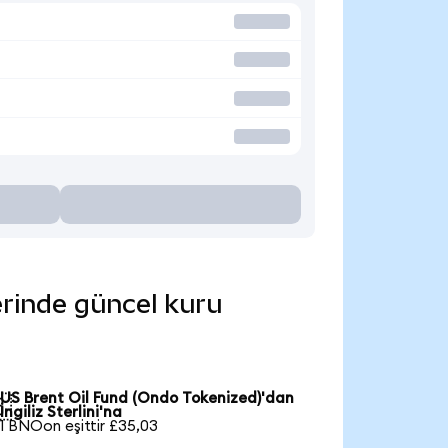
erinde güncel kuru
US Brent Oil Fund (Ondo Tokenized)'dan

İngiliz Sterlini'na
1 BNOon eşittir £35,03