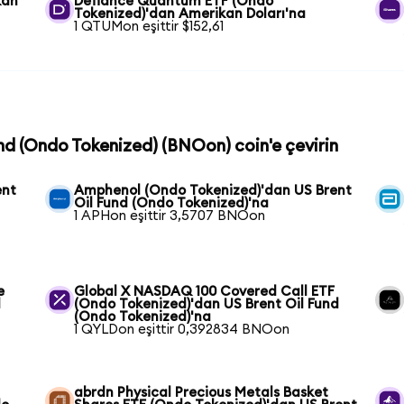
kan
Defiance Quantum ETF (Ondo
Tokenized)'dan Amerikan Doları'na
1 QTUMon eşittir $152,61
und (Ondo Tokenized) (BNOon) coin'e çevirin
ent
Amphenol (Ondo Tokenized)'dan US Brent
Oil Fund (Ondo Tokenized)'na
1 APHon eşittir 3,5707 BNOon
e
Global X NASDAQ 100 Covered Call ETF
l
(Ondo Tokenized)'dan US Brent Oil Fund
(Ondo Tokenized)'na
1 QYLDon eşittir 0,392834 BNOon
abrdn Physical Precious Metals Basket