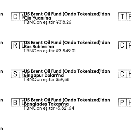
an
US Brent Oil Fund (Ondo Tokenized)'dan
🇨🇳
🇹
Çin Yuanı'na
1 BNOon eşittir ¥318,26
an
US Brent Oil Fund (Ondo Tokenized)'dan
🇷🇺
🇨
Rus Rublesi'na
1 BNOon eşittir ₽3.849,01
an
US Brent Oil Fund (Ondo Tokenized)'dan
🇸🇬
🇨
Singapur Doları'na
1 BNOon eşittir $59,88
an
US Brent Oil Fund (Ondo Tokenized)'dan
🇧🇩
🇵
Bangladeş Takası'na
1 BNOon eşittir ৳5.821,64
an