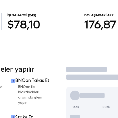
İŞLEM HACMI
(24S)
DOLAŞIMDAKI ARZ
$78,10
176,87
ler yapılır
İşlem Yap
BNOon Takas Et
zi
BNOon ile
blokzincirleri
arasında işlem
yapın.
15dk
30dk
Stake Et