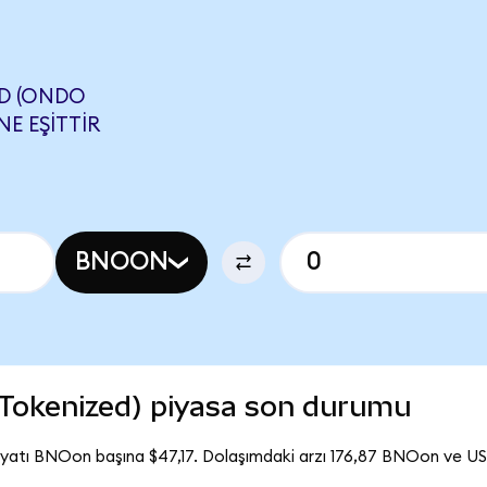
D (ONDO
E EŞITTIR
BNOON
 Tokenized) piyasa son durumu
iyatı BNOon başına $47,17. Dolaşımdaki arzı 176,87 BNOon ve US