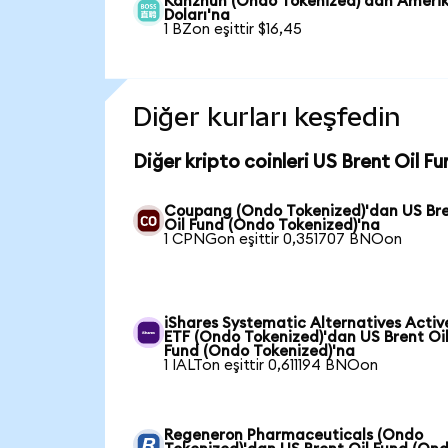
Kanzhun (Ondo Tokenized)'dan Ameri
Doları'na
1 BZon eşittir $16,45
Diğer kurları keşfedin
Diğer kripto coinleri US Brent Oil F
Coupang (Ondo Tokenized)'dan US Br
Oil Fund (Ondo Tokenized)'na
1 CPNGon eşittir 0,351707 BNOon
iShares Systematic Alternatives Activ
ETF (Ondo Tokenized)'dan US Brent Oi
Fund (Ondo Tokenized)'na
1 IALTon eşittir 0,611194 BNOon
Regeneron Pharmaceuticals (Ondo