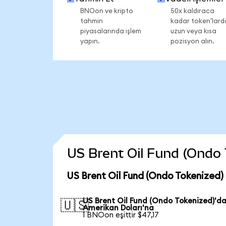
BNOon ve kripto
50x kaldıraca
tahmin
kadar token'lard
piyasalarında işlem
uzun veya kısa
yapın.
pozisyon alın.
US Brent Oil Fund (Ondo T
US Brent Oil Fund (Ondo Tokenized)
US Brent Oil Fund (Ondo Tokenized)'d
🇺🇸
Amerikan Doları'na
1 BNOon eşittir $47,17