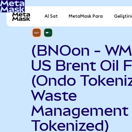
Al Sat
MetaMask Para
Geliştiri
(BNOon - WM
US Brent Oil 
(Ondo Tokeniz
Waste
Management 
Tokenized)