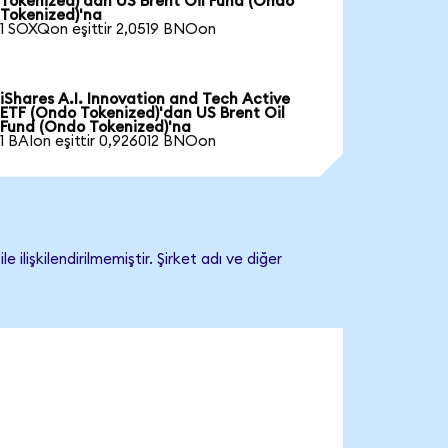
Tokenized)'dan US Brent Oil Fund (Ondo
Tokenized)'na
1 SOXQon eşittir 2,0519 BNOon
iShares A.I. Innovation and Tech Active
ETF (Ondo Tokenized)'dan US Brent Oil
Fund (Ondo Tokenized)'na
1 BAIon eşittir 0,926012 BNOon
lişkilendirilmemiştir. Şirket adı ve diğer