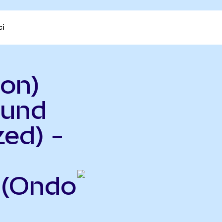
ci
on)
Fund
ed) -
(Ondo