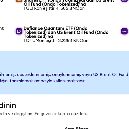
do
Shares ETF (Ondo Tokenized)'dan US Brent
Oil Fund (Ondo Tokenized)'na
1 GLTRon eşittir 4,1505 BNOon
nt
Defiance Quantum ETF (Ondo
Tokenized)'dan US Brent Oil Fund (Ondo
Tokenized)'na
1 QTUMon eşittir 3,2353 BNOon
lmemiş, desteklenmemiş, onaylanmamış veya US Brent Oil Fund ile i
lığını tanımlamak amacıyla kullanılmaktadır.
dinin
n ve değiştirin. En güvenilir kripto cüzdanı.