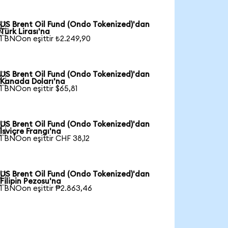
US Brent Oil Fund (Ondo Tokenized)'dan

Türk Lirası'na
1 BNOon eşittir ₺2.249,90
US Brent Oil Fund (Ondo Tokenized)'dan

Kanada Doları'na
1 BNOon eşittir $65,81
US Brent Oil Fund (Ondo Tokenized)'dan

İsviçre Frangı'na
1 BNOon eşittir CHF 38,12
US Brent Oil Fund (Ondo Tokenized)'dan

Filipin Pezosu'na
1 BNOon eşittir ₱2.863,46