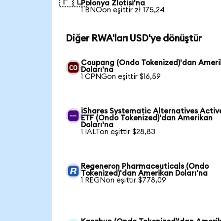
🇵🇱
Polonya Zlotisi'na
1 BNOon eşittir zł 175,24
Diğer RWA'ları USD'ye dönüştür
Coupang (Ondo Tokenized)'dan Amer
Doları'na
1 CPNGon eşittir $16,59
iShares Systematic Alternatives Activ
ETF (Ondo Tokenized)'dan Amerikan
Doları'na
1 IALTon eşittir $28,83
Regeneron Pharmaceuticals (Ondo
Tokenized)'dan Amerikan Doları'na
1 REGNon eşittir $778,09