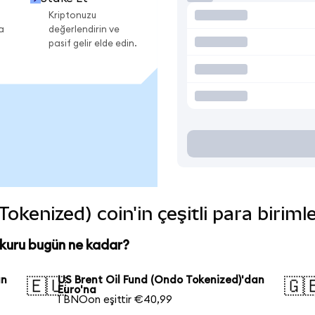
Kriptonuzu
a
değerlendirin ve
pasif gelir elde edin.
okenized) coin'in çeşitli para biriml
 kuru bugün ne kadar?
an
US Brent Oil Fund (Ondo Tokenized)'dan
🇪🇺
🇬
Euro'na
1 BNOon eşittir €40,99