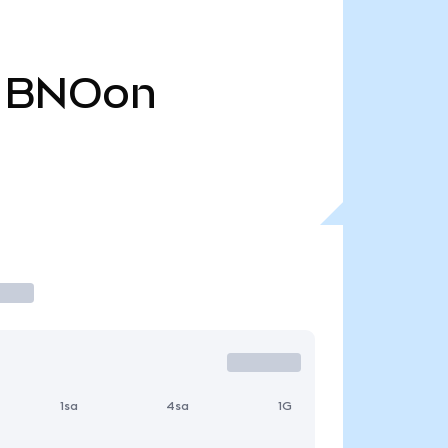
BNOon
1sa
4sa
1G