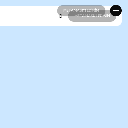
METAMASK'I EDİNİN
METAMASK'I EDİNİN
METAMASK'I EDİNİN
METAMASK'I EDİNİN