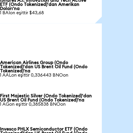
iShares A.I. Innovation and Tech Active
ETF (Ondo Tokenized)'dan Amerikan
Doları'na
1 BAIon eşittir $43,68
American Airlines Group (Ondo
Tokenized)'dan US Brent Oil Fund (Ondo
Tokenized)'na
1 AALon eşittir 0,336443 BNOon
First Majestic Silver (Ondo Tokenized)'dan
US Brent Oil Fund (Ondo Tokenized)'na
1 AGon eşittir 0,385838 BNOon
Invesco PHLX Semiconductor ETF (Ondo