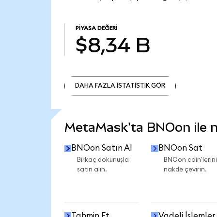
PIYASA DEĞERI
$8,34 B
DAHA FAZLA İSTATİSTİK GÖR
DAHA FAZLA İSTATİSTİK GÖR
MetaMask'ta BNOon ile ne
BNOon Satın Al
BNOon Sat
Birkaç dokunuşla
BNOon coin'lerini
satın alın.
nakde çevirin.
Tahmin Et
Vadeli İşlemler