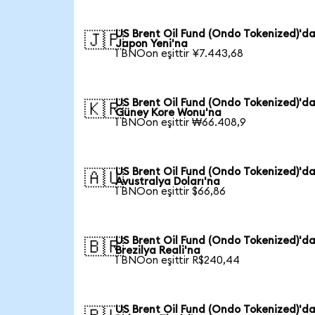
US Brent Oil Fund (Ondo Tokenized)'d
🇯🇵
Japon Yeni'na
1 BNOon eşittir ¥7.443,68
US Brent Oil Fund (Ondo Tokenized)'d
🇰🇷
Güney Kore Wonu'na
1 BNOon eşittir ₩66.408,9
US Brent Oil Fund (Ondo Tokenized)'d
🇦🇺
Avustralya Doları'na
1 BNOon eşittir $66,86
US Brent Oil Fund (Ondo Tokenized)'d
🇧🇷
Brezilya Reali'na
1 BNOon eşittir R$240,44
US Brent Oil Fund (Ondo Tokenized)'d