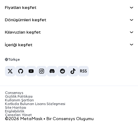
Smart Accounts Kit
Agent Wallet
YENİ
Fiyatları keşfet
Gömülü Cüzdanlar
Snap'ler
Bitcoin Fiyatı
Dönüşümleri keşfet
MetaMask Connect
Ethereum Fiyatı
Ödüller
YENİ
BTC'den USD'ye
Solana Fiyatı
Kılavuzları keşfet
Snap'ler
Güvenlik
ETH'den USD'ye
BTC Satın Al
Shiba Inu Fiyatı
USDT'den INR'ye
İçeriği keşfet
Web3 Servisleri
Destek
ETH Satın Al
Pepe Fiyatı
Bitcoin cüzdanı
BTC'den USDT'ye
SOL Satın Al
Kariyer
Tether Fiyatı
Solana cüzdanı
Türkçe
BTC'den INR'ye
PEPE Satın Al
İletişim
USDC Fiyatı
En iyi kripto kartları
ETH'den USDT'ye
USDT Satın Al
Chainlink Fiyatı
En iyi mobil kripto cüzdanlar
USDT'den PHP'ye
USDC Satın Al
Polymarket nedir?
BTC'den EUR'ya
Consensys
SHIB Satın Al
Kripto vergi haberleri
Gizlilik Politikası
Kullanım Şartları
BNB Satın Al
Katkıda Bulunan Lisans Sözleşmesi
Kripto para nasıl satın alınır?
Site Haritası
Erişilebilirlik
Bitcoin nasıl satılır?
Çerezleri Yönet
©2026 MetaMask • Bir Consensys Oluşumu