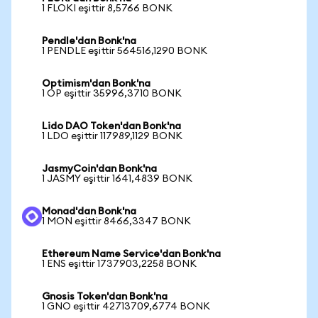
1 FLOKI eşittir 8,5766 BONK
Pendle'dan Bonk'na
1 PENDLE eşittir 564516,1290 BONK
Optimism'dan Bonk'na
1 OP eşittir 35996,3710 BONK
Lido DAO Token'dan Bonk'na
1 LDO eşittir 117989,1129 BONK
JasmyCoin'dan Bonk'na
1 JASMY eşittir 1641,4839 BONK
Monad'dan Bonk'na
1 MON eşittir 8466,3347 BONK
Ethereum Name Service'dan Bonk'na
1 ENS eşittir 1737903,2258 BONK
Gnosis Token'dan Bonk'na
1 GNO eşittir 42713709,6774 BONK