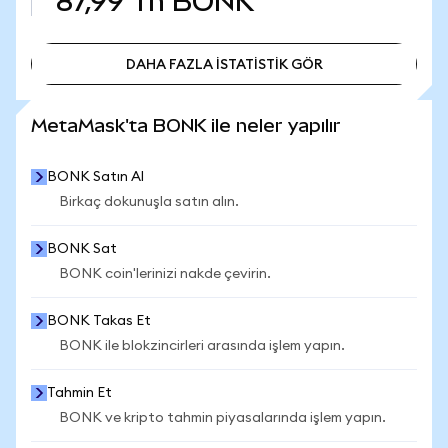
87,99 Tn
BONK
DAHA FAZLA İSTATİSTİK GÖR
DAHA FAZLA İSTATİSTİK GÖR
MetaMask'ta BONK ile neler yapılır
BONK Satın Al
Birkaç dokunuşla satın alın.
BONK Sat
BONK coin'lerinizi nakde çevirin.
BONK Takas Et
BONK ile blokzincirleri arasında işlem yapın.
Tahmin Et
BONK ve kripto tahmin piyasalarında işlem yapın.