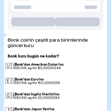
Bonk coin'in çeşitli para birimlerinde
güncel kuru
Bonk kuru bugün ne kadar?
Bonk'dan Amerikan Doları'na
🇺🇸
1 BONK eşittir $0,00000248
Bonk'dan Euro'na
🇪🇺
1 BONK eşittir €0,00000215
Bonk'dan İngiliz Sterlini'na
🇬🇧
1 BONK eşittir £0,00000184
Bonk'dan Japon Yeni'na