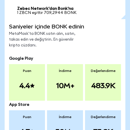
Zebec Network'dan Bonk'na
1 ZBCN eşittir 709,2944 BONK
Saniyeler içinde BONK edinin
MetaMask'ta BONK satın alın, satın,
takas edin ve değiştirin. En güvenilir
kripto cüzdanı.
Google Play
Puan
İndirme
Değerlendirme
4.4
10M+
483.9K
App Store
Puan
İndirme
Değerlendirme