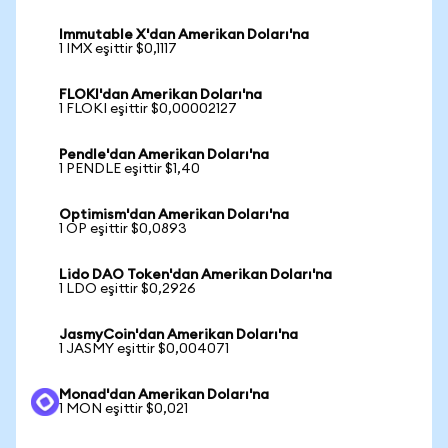
Immutable X'dan Amerikan Doları'na
1 IMX eşittir $0,1117
FLOKI'dan Amerikan Doları'na
1 FLOKI eşittir $0,00002127
Pendle'dan Amerikan Doları'na
1 PENDLE eşittir $1,40
Optimism'dan Amerikan Doları'na
1 OP eşittir $0,0893
Lido DAO Token'dan Amerikan Doları'na
1 LDO eşittir $0,2926
JasmyCoin'dan Amerikan Doları'na
1 JASMY eşittir $0,004071
Monad'dan Amerikan Doları'na
1 MON eşittir $0,021