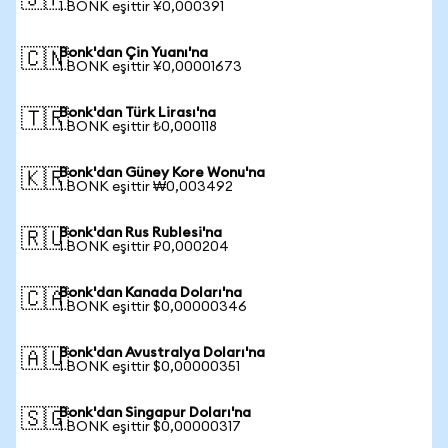
🇯🇵
1 BONK eşittir ¥0,000391
Bonk'dan Çin Yuanı'na
🇨🇳
1 BONK eşittir ¥0,00001673
Bonk'dan Türk Lirası'na
🇹🇷
1 BONK eşittir ₺0,000118
Bonk'dan Güney Kore Wonu'na
🇰🇷
1 BONK eşittir ₩0,003492
Bonk'dan Rus Rublesi'na
🇷🇺
1 BONK eşittir ₽0,000204
Bonk'dan Kanada Doları'na
🇨🇦
1 BONK eşittir $0,00000346
Bonk'dan Avustralya Doları'na
🇦🇺
1 BONK eşittir $0,00000351
Bonk'dan Singapur Doları'na
🇸🇬
1 BONK eşittir $0,00000317