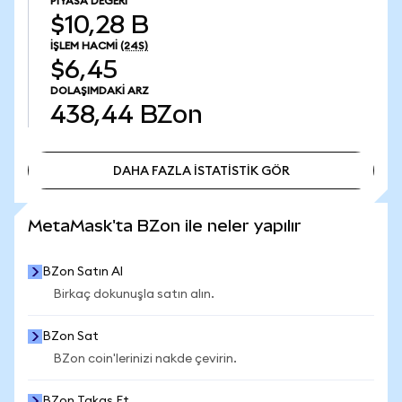
PIYASA DEĞERI
$10,28 B
İŞLEM HACMI
(24S)
$6,45
DOLAŞIMDAKI ARZ
438,44
BZon
DAHA FAZLA İSTATİSTİK GÖR
DAHA FAZLA İSTATİSTİK GÖR
MetaMask'ta BZon ile neler yapılır
BZon Satın Al
Birkaç dokunuşla satın alın.
BZon Sat
BZon coin'lerinizi nakde çevirin.
BZon Takas Et