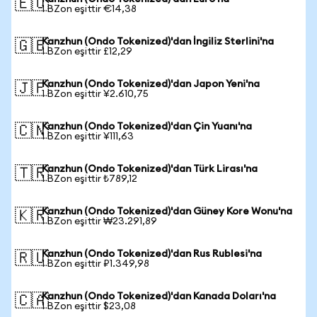
🇪🇺
1 BZon eşittir €14,38
Kanzhun (Ondo Tokenized)'dan İngiliz Sterlini'na
🇬🇧
1 BZon eşittir £12,29
Kanzhun (Ondo Tokenized)'dan Japon Yeni'na
🇯🇵
1 BZon eşittir ¥2.610,75
Kanzhun (Ondo Tokenized)'dan Çin Yuanı'na
🇨🇳
1 BZon eşittir ¥111,63
Kanzhun (Ondo Tokenized)'dan Türk Lirası'na
🇹🇷
1 BZon eşittir ₺789,12
Kanzhun (Ondo Tokenized)'dan Güney Kore Wonu'na
🇰🇷
1 BZon eşittir ₩23.291,89
Kanzhun (Ondo Tokenized)'dan Rus Rublesi'na
🇷🇺
1 BZon eşittir ₽1.349,98
Kanzhun (Ondo Tokenized)'dan Kanada Doları'na
🇨🇦
1 BZon eşittir $23,08