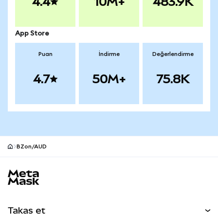
4.4
10M+
483.9K
App Store
Puan
İndirme
Değerlendirme
4.7
50M+
75.8K
BZon/AUD
MetaMask site alt bilgisi
Takas et