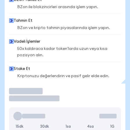
BZon ile blokzincirleri arasında işlem yapın.
Tahmin Et
BZon ve kripto tahmin piyasalarında işlem yapın.
Vadeli İşlemler
50x kaldıraca kadar token'larda uzun veya kısa
pozisyon alın.
Stake Et
Kriptonuzu değerlendirin ve pasif gelir elde edin.
İşlem Yap
15dk
30dk
1sa
4sa
1G