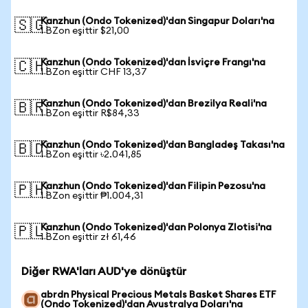
Kanzhun (Ondo Tokenized)'dan Singapur Doları'na
🇸🇬
1 BZon eşittir $21,00
Kanzhun (Ondo Tokenized)'dan İsviçre Frangı'na
🇨🇭
1 BZon eşittir CHF 13,37
Kanzhun (Ondo Tokenized)'dan Brezilya Reali'na
🇧🇷
1 BZon eşittir R$84,33
Kanzhun (Ondo Tokenized)'dan Bangladeş Takası'na
🇧🇩
1 BZon eşittir ৳2.041,85
Kanzhun (Ondo Tokenized)'dan Filipin Pezosu'na
🇵🇭
1 BZon eşittir ₱1.004,31
Kanzhun (Ondo Tokenized)'dan Polonya Zlotisi'na
🇵🇱
1 BZon eşittir zł 61,46
Diğer RWA'ları AUD'ye dönüştür
abrdn Physical Precious Metals Basket Shares ETF
(Ondo Tokenized)'dan Avustralya Doları'na