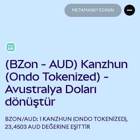
METAMASK'I EDİNİN
METAMASK'I EDİNİN
(BZon - AUD) Kanzhun
(Ondo Tokenized) -
Avustralya Doları
dönüştür
BZON/AUD: 1 KANZHUN (ONDO TOKENIZED),
23,4503 AUD DEĞERINE EŞITTIR