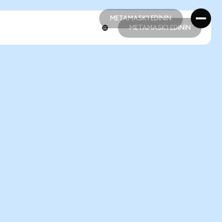
METAMASK'I EDİNİN
METAMASK'I EDİNİN
METAMASK'I EDİNİN
METAMASK'I EDİNİN