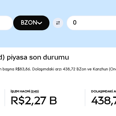
BZON
d) piyasa son durumu
n başına R$83,86. Dolaşımdaki arzı 438,72 BZon ve Kanzhun (O
İŞLEM HACMI
(24S)
DOLAŞIMDAKI A
R$2,27 B
438,