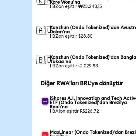
🇰🇷
Kore Wonu'na
1 BZon eşittir ₩23.243,15
Kanzhun (Ondo Tokenized)'dan Avustr
🇦🇺
Doları'na
1 BZon eşittir $23,30
Kanzhun (Ondo Tokenized)'dan Bangl
🇧🇩
Takası'na
1 BZon eşittir ৳2.029,83
Diğer RWA'ları BRL'ye dönüştür
iShares A.I. Innovation and Tech Activ
ETF (Ondo Tokenized)'dan Brezilya
Reali'na
1 BAIon eşittir R$226,72
MaxLinear (Ondo Tokenized)'dan Brezi