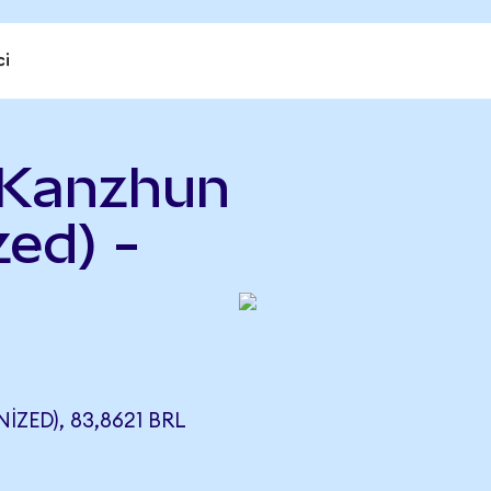
ci
 Kanzhun
ed) -
ZED), 83,8621 BRL