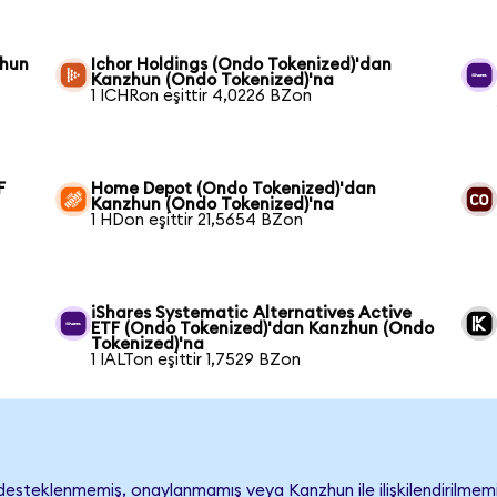
zhun
Ichor Holdings (Ondo Tokenized)'dan
Kanzhun (Ondo Tokenized)'na
1 ICHRon eşittir 4,0226 BZon
F
Home Depot (Ondo Tokenized)'dan
Kanzhun (Ondo Tokenized)'na
1 HDon eşittir 21,5654 BZon
iShares Systematic Alternatives Active
ETF (Ondo Tokenized)'dan Kanzhun (Ondo
Tokenized)'na
1 IALTon eşittir 1,7529 BZon
esteklenmemiş, onaylanmamış veya Kanzhun ile ilişkilendirilmemişti