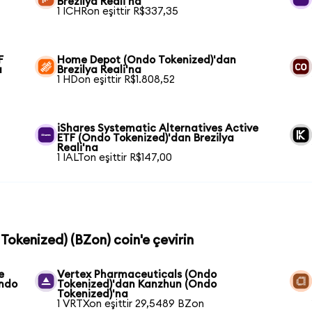
Brezilya Reali'na
1 ICHRon eşittir R$337,35
F
Home Depot (Ondo Tokenized)'dan
a
Brezilya Reali'na
1 HDon eşittir R$1.808,52
iShares Systematic Alternatives Active
ETF (Ondo Tokenized)'dan Brezilya
Reali'na
1 IALTon eşittir R$147,00
Tokenized) (BZon) coin'e çevirin
e
Vertex Pharmaceuticals (Ondo
Ondo
Tokenized)'dan Kanzhun (Ondo
Tokenized)'na
1 VRTXon eşittir 29,5489 BZon