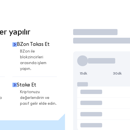
r yapılır
İşlem Yap
BZon Takas Et
BZon ile
blokzincirleri
arasında işlem
yapın.
15dk
30dk
Stake Et
Kriptonuzu
a
değerlendirin ve
pasif gelir elde edin.