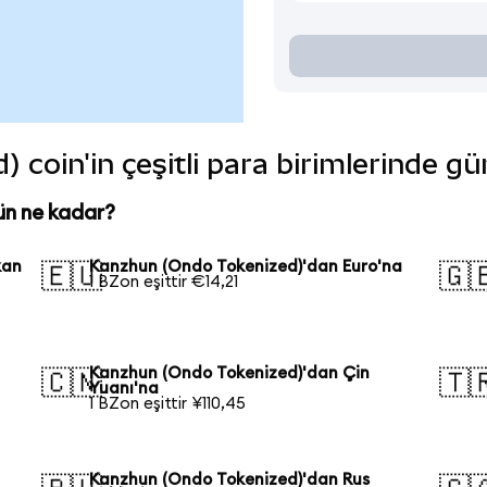
coin'in çeşitli para birimlerinde gü
ün ne kadar?
kan
Kanzhun (Ondo Tokenized)'dan Euro'na
🇪🇺
🇬
1 BZon eşittir €14,21
Kanzhun (Ondo Tokenized)'dan Çin
🇨🇳
🇹
Yuanı'na
1 BZon eşittir ¥110,45
Kanzhun (Ondo Tokenized)'dan Rus