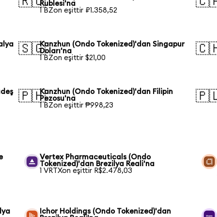
🇷🇺
🇨
Rublesi'na
1 BZon eşittir ₽1.358,52
alya
Kanzhun (Ondo Tokenized)'dan Singapur
🇸🇬
🇨
Doları'na
1 BZon eşittir $21,00
adeş
Kanzhun (Ondo Tokenized)'dan Filipin
🇵🇭
🇵
Pezosu'na
1 BZon eşittir ₱998,23
e
Vertex Pharmaceuticals (Ondo
Tokenized)'dan Brezilya Reali'na
1 VRTXon eşittir R$2.478,03
lya
Ichor Holdings (Ondo Tokenized)'dan