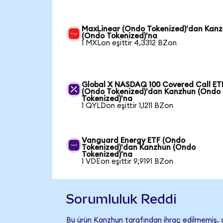
MaxLinear (Ondo Tokenized)'dan Kan
(Ondo Tokenized)'na
1 MXLon eşittir 4,3312 BZon
Global X NASDAQ 100 Covered Call ET
(Ondo Tokenized)'dan Kanzhun (Ondo
Tokenized)'na
1 QYLDon eşittir 1,1211 BZon
Vanguard Energy ETF (Ondo
Tokenized)'dan Kanzhun (Ondo
Tokenized)'na
1 VDEon eşittir 9,9191 BZon
Sorumluluk Reddi
Bu ürün Kanzhun tarafından ihraç edilmemiş, d