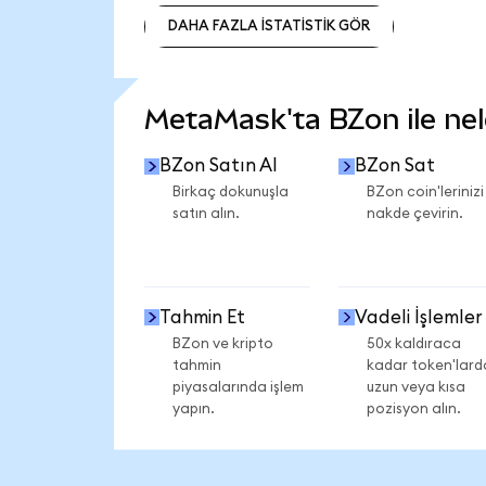
DAHA FAZLA İSTATİSTİK GÖR
DAHA FAZLA İSTATİSTİK GÖR
MetaMask'ta BZon ile nele
BZon Satın Al
BZon Sat
Birkaç dokunuşla
BZon coin'lerinizi
satın alın.
nakde çevirin.
Tahmin Et
Vadeli İşlemler
BZon ve kripto
50x kaldıraca
tahmin
kadar token'lard
piyasalarında işlem
uzun veya kısa
yapın.
pozisyon alın.