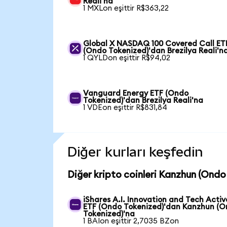
Reali'na
1 MXLon eşittir R$363,22
Global X NASDAQ 100 Covered Call ET
(Ondo Tokenized)'dan Brezilya Reali'n
1 QYLDon eşittir R$94,02
Vanguard Energy ETF (Ondo
Tokenized)'dan Brezilya Reali'na
1 VDEon eşittir R$831,84
Diğer kurları keşfedin
Diğer kripto coinleri Kanzhun (Ondo 
iShares A.I. Innovation and Tech Activ
ETF (Ondo Tokenized)'dan Kanzhun (
Tokenized)'na
1 BAIon eşittir 2,7035 BZon