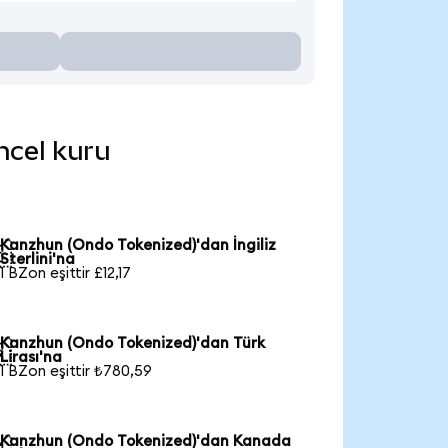
ncel kuru
Kanzhun (Ondo Tokenized)'dan İngiliz

Sterlini'na
1 BZon eşittir £12,17
Kanzhun (Ondo Tokenized)'dan Türk

Lirası'na
1 BZon eşittir ₺780,59
Kanzhun (Ondo Tokenized)'dan Kanada