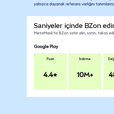
yalnızca dayanak referans varlığını tanımlama
Saniyeler içinde BZon edi
MetaMask'ta BZon satın alın, satın, takas edin
Google Play
Puan
İndirme
Değ
4.4
10M+
4