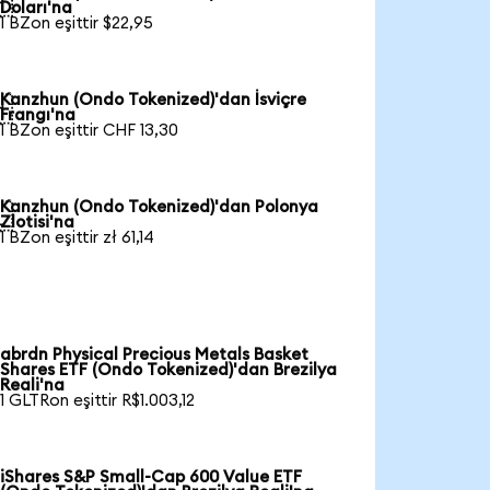

Doları'na
1 BZon eşittir $22,95
Kanzhun (Ondo Tokenized)'dan İsviçre

Frangı'na
1 BZon eşittir CHF 13,30
Kanzhun (Ondo Tokenized)'dan Polonya

Zlotisi'na
1 BZon eşittir zł 61,14
abrdn Physical Precious Metals Basket
Shares ETF (Ondo Tokenized)'dan Brezilya
Reali'na
1 GLTRon eşittir R$1.003,12
iShares S&P Small-Cap 600 Value ETF