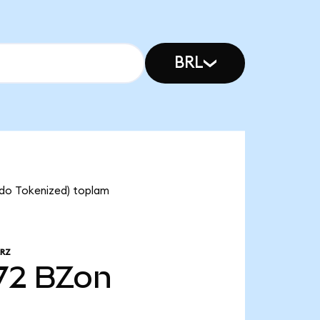
BRL
ndo Tokenized) toplam
RZ
72
BZon