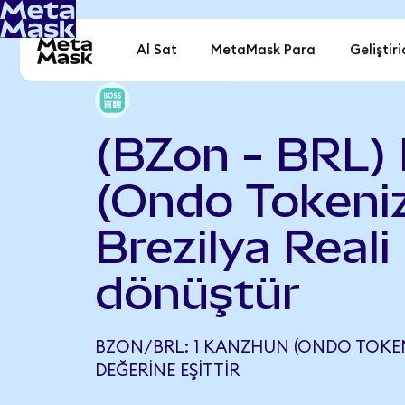
Al Sat
MetaMask Para
Geliştiri
(BZon - BRL)
(Ondo Tokeniz
Brezilya Reali
dönüştür
BZON/BRL: 1 KANZHUN (ONDO TOKENI
DEĞERINE EŞITTIR