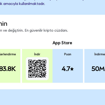
k amacıyla kullanılmaktadır.
nin
 ve değiştirin. En güvenilir kripto cüzdanı.
App Store
erlendirme
İndir
Puan
İndirme
83.8K
4.7
50M