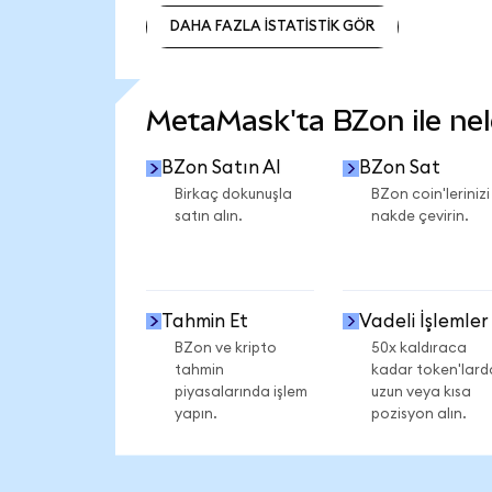
DAHA FAZLA İSTATİSTİK GÖR
DAHA FAZLA İSTATİSTİK GÖR
MetaMask'ta BZon ile nele
BZon Satın Al
BZon Sat
Birkaç dokunuşla
BZon coin'lerinizi
satın alın.
nakde çevirin.
Tahmin Et
Vadeli İşlemler
BZon ve kripto
50x kaldıraca
tahmin
kadar token'lard
piyasalarında işlem
uzun veya kısa
yapın.
pozisyon alın.