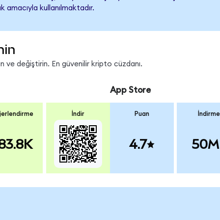
k amacıyla kullanılmaktadır.
nin
 ve değiştirin. En güvenilir kripto cüzdanı.
App Store
erlendirme
İndir
Puan
İndirme
83.8K
4.7
50M