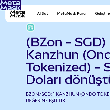
Al Sat
MetaMask Para
Geliştiri
(BZon - SGD)
Kanzhun (On
Tokenized) - 
Doları dönüşt
BZON/SGD: 1 KANZHUN (ONDO TOKENI
DEĞERINE EŞITTIR