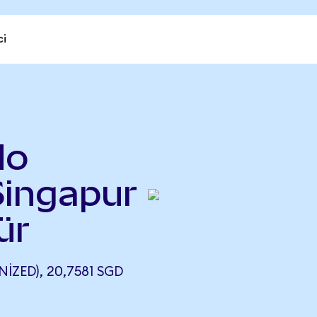
ci
do
Singapur
ür
ZED), 20,7581 SGD