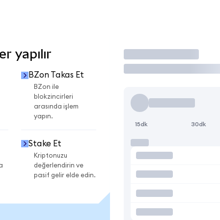
r yapılır
İşlem Yap
BZon Takas Et
BZon ile
blokzincirleri
arasında işlem
yapın.
15dk
30dk
Stake Et
Kriptonuzu
a
değerlendirin ve
pasif gelir elde edin.