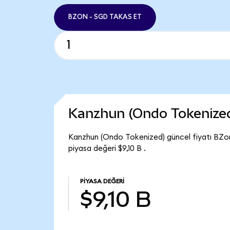
BZON - SGD TAKAS ET
Kanzhun (Ondo Tokenize
Kanzhun (Ondo Tokenized) güncel fiyatı BZo
piyasa değeri $9,10 B .
PIYASA DEĞERI
$9,10 B