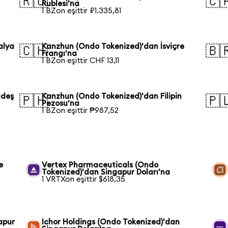
🇷🇺
🇨
Rublesi'na
1 BZon eşittir ₽1.335,81
alya
Kanzhun (Ondo Tokenized)'dan İsviçre
🇨🇭
🇧
Frangı'na
1 BZon eşittir CHF 13,11
adeş
Kanzhun (Ondo Tokenized)'dan Filipin
🇵🇭
🇵
Pezosu'na
1 BZon eşittir ₱987,52
e
Vertex Pharmaceuticals (Ondo
Tokenized)'dan Singapur Doları'na
1 VRTXon eşittir $618,35
apur
Ichor Holdings (Ondo Tokenized)'dan