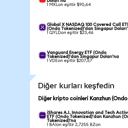
Doları'na
1 MXLon eşittir $90,64
Global X NASDAQ 100 Covered Call ET
(Ondo Tokenized)'dan Singapur Doları
1 QYLDon eşittir $23,46
Vanguard Energy ETF (Ondo
Tokenized)'dan Singapur Doları'na
1 VDEon eşittir $207,57
Diğer kurları keşfedin
Diğer kripto coinleri Kanzhun (Ondo 
iShares A.I. Innovation and Tech Activ
ETF (Ondo Tokenized)'dan Kanzhun (
Tokenized)'na
1 BAIon eşittir 2,7255 BZon