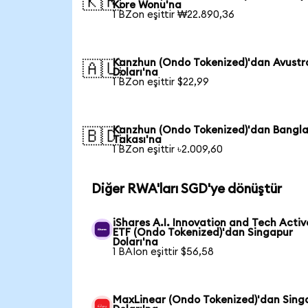
🇰🇷
Kore Wonu'na
1 BZon eşittir ₩22.890,36
Kanzhun (Ondo Tokenized)'dan Avustr
🇦🇺
Doları'na
1 BZon eşittir $22,99
Kanzhun (Ondo Tokenized)'dan Bangl
🇧🇩
Takası'na
1 BZon eşittir ৳2.009,60
Diğer RWA'ları SGD'ye dönüştür
iShares A.I. Innovation and Tech Activ
ETF (Ondo Tokenized)'dan Singapur
Doları'na
1 BAIon eşittir $56,58
MaxLinear (Ondo Tokenized)'dan Sing