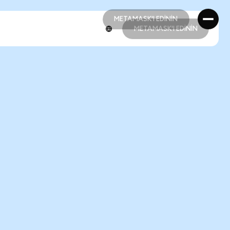
METAMASK'I EDİNİN
METAMASK'I EDİNİN
METAMASK'I EDİNİN
METAMASK'I EDİNİN