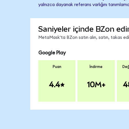
yalnızca dayanak referans varlığını tanımlama
Saniyeler içinde BZon edi
MetaMask'ta BZon satın alın, satın, takas edin
Google Play
Puan
İndirme
Değ
4.4
10M+
4