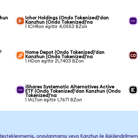
zhun
Ichor Holdings (Ondo Tokenized)'dan
Kanzhun (Ondo Tokenized)'na
1 ICHRon eşittir 4,0553 BZon
F
Home Depot (Ondo Tokenized)'dan
Kanzhun (Ondo Tokenized)'na
1 HDon eşittir 21,7403 BZon
iShares Systematic Alternatives Active
ETF (Ondo Tokenized)'dan Kanzhun (Ondo
Tokenized)'na
1 IALTon eşittir 1,7671 BZon
esteklenmemiş, onaylanmamış veya Kanzhun ile ilişkilendirilmemişti