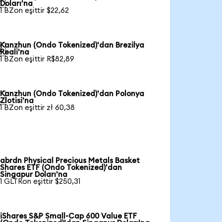

Doları'na
1 BZon eşittir $22,62
Kanzhun (Ondo Tokenized)'dan Brezilya

Reali'na
1 BZon eşittir R$82,89
Kanzhun (Ondo Tokenized)'dan Polonya

Zlotisi'na
1 BZon eşittir zł 60,38
abrdn Physical Precious Metals Basket
Shares ETF (Ondo Tokenized)'dan
Singapur Doları'na
1 GLTRon eşittir $250,31
iShares S&P Small-Cap 600 Value ETF