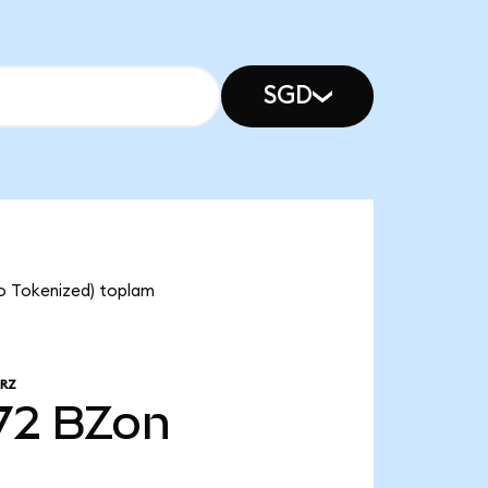
SGD
do Tokenized) toplam
RZ
72
BZon