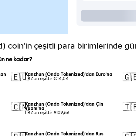
coin'in çeşitli para birimlerinde gü
ün ne kadar?
kan
Kanzhun (Ondo Tokenized)'dan Euro'na
🇪🇺
🇬
1 BZon eşittir €14,04
Kanzhun (Ondo Tokenized)'dan Çin
🇨🇳
🇹
Yuanı'na
1 BZon eşittir ¥109,56
Kanzhun (Ondo Tokenized)'dan Rus