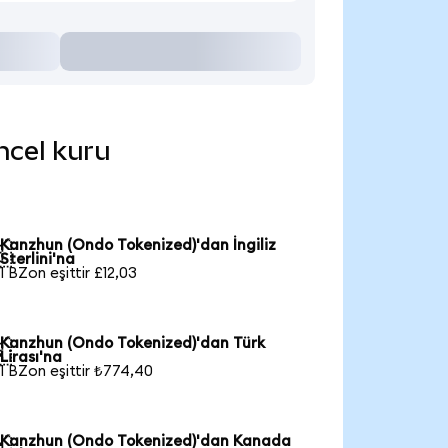
ncel kuru
Kanzhun (Ondo Tokenized)'dan İngiliz

Sterlini'na
1 BZon eşittir £12,03
Kanzhun (Ondo Tokenized)'dan Türk

Lirası'na
1 BZon eşittir ₺774,40
Kanzhun (Ondo Tokenized)'dan Kanada