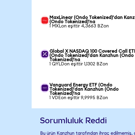
MaxLinear (Ondo Tokenized)'dan Kan
(Ondo Tokenized)'na
1 MXLon eşittir 4,3663 BZon
Global X NASDAQ 100 Covered Call ET
(Ondo Tokenized)'dan Kanzhun (Ondo
Tokenized)'na
1 QYLDon eşittir 1,1302 BZon
Vanguard Energy ETF (Ondo
Tokenized)'dan Kanzhun (Ondo
Tokenized)'na
1 VDEon eşittir 9,9995 BZon
Sorumluluk Reddi
Bu ürün Kanzhun tarafından ihraç edilmemiş, d