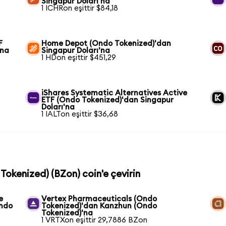
Singapur Doları'na
1 ICHRon eşittir $84,18
F
Home Depot (Ondo Tokenized)'dan
'na
Singapur Doları'na
1 HDon eşittir $451,29
iShares Systematic Alternatives Active
ETF (Ondo Tokenized)'dan Singapur
Doları'na
1 IALTon eşittir $36,68
Tokenized) (BZon) coin'e çevirin
e
Vertex Pharmaceuticals (Ondo
Ondo
Tokenized)'dan Kanzhun (Ondo
Tokenized)'na
1 VRTXon eşittir 29,7886 BZon