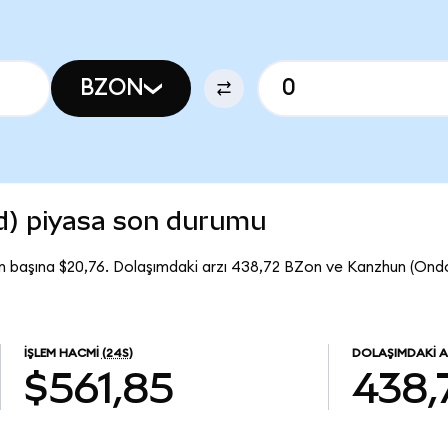
BZON
d) piyasa son durumu
n başına $20,76. Dolaşımdaki arzı 438,72 BZon ve Kanzhun (On
İŞLEM HACMI
(24S)
DOLAŞIMDAKI A
$561,85
438,