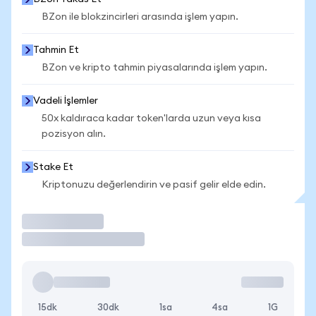
BZon ile blokzincirleri arasında işlem yapın.
Tahmin Et
BZon ve kripto tahmin piyasalarında işlem yapın.
Vadeli İşlemler
50x kaldıraca kadar token'larda uzun veya kısa
pozisyon alın.
Stake Et
Kriptonuzu değerlendirin ve pasif gelir elde edin.
İşlem Yap
15dk
30dk
1sa
4sa
1G