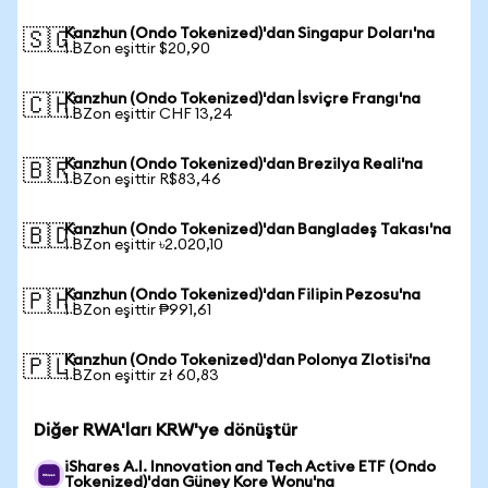
Kanzhun (Ondo Tokenized)'dan Singapur Doları'na
🇸🇬
1 BZon eşittir $20,90
Kanzhun (Ondo Tokenized)'dan İsviçre Frangı'na
🇨🇭
1 BZon eşittir CHF 13,24
Kanzhun (Ondo Tokenized)'dan Brezilya Reali'na
🇧🇷
1 BZon eşittir R$83,46
Kanzhun (Ondo Tokenized)'dan Bangladeş Takası'na
🇧🇩
1 BZon eşittir ৳2.020,10
Kanzhun (Ondo Tokenized)'dan Filipin Pezosu'na
🇵🇭
1 BZon eşittir ₱991,61
Kanzhun (Ondo Tokenized)'dan Polonya Zlotisi'na
🇵🇱
1 BZon eşittir zł 60,83
Diğer RWA'ları KRW'ye dönüştür
iShares A.I. Innovation and Tech Active ETF (Ondo
Tokenized)'dan Güney Kore Wonu'na