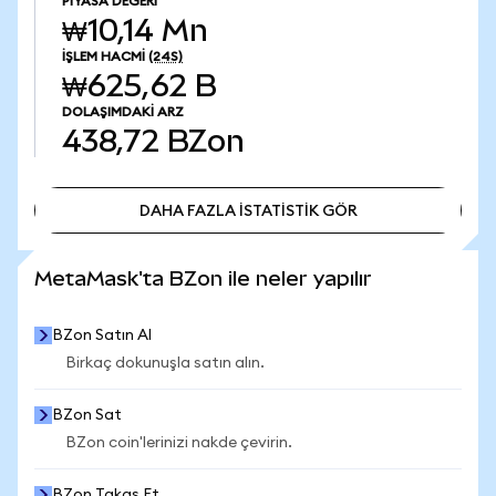
PIYASA DEĞERI
₩10,14 Mn
İŞLEM HACMI
(24S)
₩625,62 B
DOLAŞIMDAKI ARZ
438,72
BZon
DAHA FAZLA İSTATİSTİK GÖR
DAHA FAZLA İSTATİSTİK GÖR
MetaMask'ta BZon ile neler yapılır
BZon Satın Al
Birkaç dokunuşla satın alın.
BZon Sat
BZon coin'lerinizi nakde çevirin.
BZon Takas Et