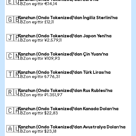
🇪🇺
1 BZon eşittir €14,14
Kanzhun (Ondo Tokenized)'dan İngiliz Sterlini'na
🇬🇧
1 BZon eşittir £12,11
Kanzhun (Ondo Tokenized)'dan Japon Yeni'na
🇯🇵
1 BZon eşittir ¥2.579,11
Kanzhun (Ondo Tokenized)'dan Çin Yuanı'na
🇨🇳
1 BZon eşittir ¥109,93
Kanzhun (Ondo Tokenized)'dan Türk Lirası'na
🇹🇷
1 BZon eşittir ₺776,31
Kanzhun (Ondo Tokenized)'dan Rus Rublesi'na
🇷🇺
1 BZon eşittir ₽1.351,97
Kanzhun (Ondo Tokenized)'dan Kanada Doları'na
🇨🇦
1 BZon eşittir $22,83
Kanzhun (Ondo Tokenized)'dan Avustralya Doları'na
🇦🇺
1 BZon eşittir $23,18