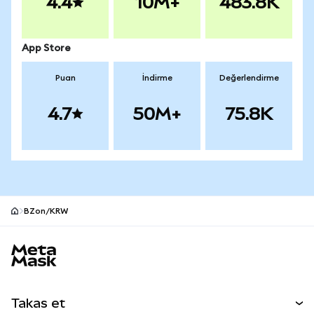
4.4
10M+
483.8K
App Store
Puan
İndirme
Değerlendirme
4.7
50M+
75.8K
BZon/KRW
MetaMask site alt bilgisi
Takas et